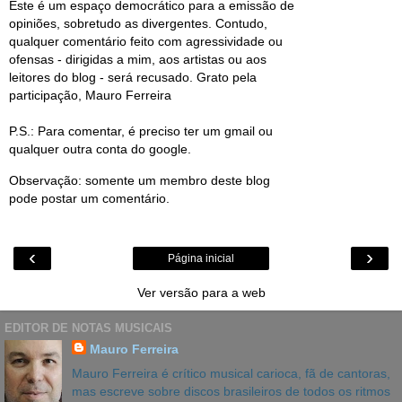
Este é um espaço democrático para a emissão de
opiniões, sobretudo as divergentes. Contudo,
qualquer comentário feito com agressividade ou
ofensas - dirigidas a mim, aos artistas ou aos
leitores do blog - será recusado. Grato pela
participação, Mauro Ferreira
P.S.: Para comentar, é preciso ter um gmail ou
qualquer outra conta do google.
Observação: somente um membro deste blog
pode postar um comentário.
‹
›
Página inicial
Ver versão para a web
EDITOR DE NOTAS MUSICAIS
Mauro Ferreira
Mauro Ferreira é crítico musical carioca, fã de cantoras,
mas escreve sobre discos brasileiros de todos os ritmos