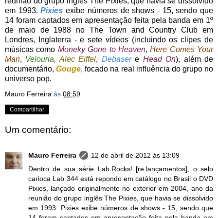
reunião do grupo inglês The Pixies, que havia se dissolvido
em 1993.
Pixies
exibe números de shows - 15, sendo que
14 foram captados em apresentação feita pela banda em 1º
de maio de 1988 no The Town and Country Club em
Londres, Inglaterra - e sete vídeos (incluindo os clipes de
músicas como
Moneky Gone to Heaven
,
Here Comes Your
Man
,
Velouria
, Alec Eiffel
,
Debaser
e
Head On
), além de
documentário,
Gouge
, focado na real influência do grupo no
universo pop.
Mauro Ferreira
às
08:59
Compartilhar
Um comentário:
Mauro Ferreira
12 de abril de 2012 às 13:09
Dentro de sua série Lab.Rocks! [re.lançamentos], o selo
carioca Lab 344 está repondo em catálogo no Brasil o DVD
Pixies, lançado originalmente no exterior em 2004, ano da
reunião do grupo inglês The Pixies, que havia se dissolvido
em 1993. Pixies exibe números de shows - 15, sendo que
14 foram captados em apresentação feita pela banda em