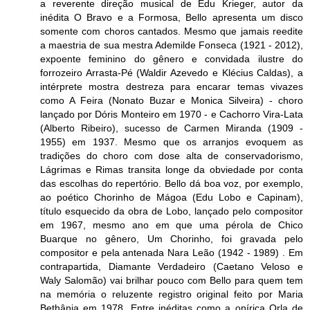
a reverente direção musical de Edu Krieger, autor da
inédita O Bravo e a Formosa, Bello apresenta um disco
somente com choros cantados. Mesmo que jamais reedite
a maestria de sua mestra Ademilde Fonseca (1921 - 2012),
expoente feminino do gênero e convidada ilustre do
forrozeiro Arrasta-Pé (Waldir Azevedo e Klécius Caldas), a
intérprete mostra destreza para encarar temas vivazes
como A Feira (Nonato Buzar e Monica Silveira) - choro
lançado por Dóris Monteiro em 1970 - e Cachorro Vira-Lata
(Alberto Ribeiro), sucesso de Carmen Miranda (1909 -
1955) em 1937. Mesmo que os arranjos evoquem as
tradições do choro com dose alta de conservadorismo,
Lágrimas e Rimas transita longe da obviedade por conta
das escolhas do repertório. Bello dá boa voz, por exemplo,
ao poético Chorinho de Mágoa (Edu Lobo e Capinam),
título esquecido da obra de Lobo, lançado pelo compositor
em 1967, mesmo ano em que uma pérola de Chico
Buarque no gênero, Um Chorinho, foi gravada pelo
compositor e pela antenada Nara Leão (1942 - 1989) . Em
contrapartida, Diamante Verdadeiro (Caetano Veloso e
Waly Salomão) vai brilhar pouco com Bello para quem tem
na memória o reluzente registro original feito por Maria
Bethânia em 1978. Entre inéditas como a onírica Orla de