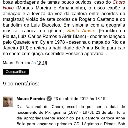
boas abordagens de temas pouco ouvidos, caso do
Choro
Novo
(Moraes Moreira e Armandinho), o disco expõe a
afinação e a leveza da voz da cantora entre acordes do
(magistral) violão de sete cordas de Rogério Caetano e do
bandolim de Luis Barcelos. Em sintonia com a geografia
musical carioca do gênero,
Santo Amaro
(Franklin da
Flauta, Luiz Carlos Ramos e Aldir Blanc) - chorinho lançado
pelo Quarteto em Cy em 1978 - desenha o mapa do Rio de
Janeiro (RJ) e reitera a habilidade de Anna Bello para cair
no choro com graça. Ademilde Fonseca aprovaria...
Mauro Ferreira
às
18:19
Compartilhar
9 comentários:
Mauro Ferreira
23 de abril de 2012 às 18:19
Dia Nacional do Choro, escolhido por ser a data de
nascimento de Pixinguinha (1897 - 1973), 23 de abril foi o
dia apropriadamente escolhido pela cantora carioca Anna
Bello para lançar seu primeiro CD, Lágrimas e Rimas. Sob