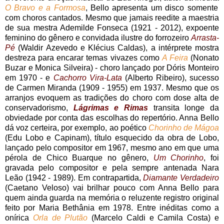
O Bravo e a Formosa
, Bello apresenta um disco somente
com choros cantados. Mesmo que jamais reedite a maestria
de sua mestra Ademilde Fonseca (1921 - 2012), expoente
feminino do gênero e convidada ilustre do forrozeiro
Arrasta-
Pé
(Waldir Azevedo e Klécius Caldas), a intérprete mostra
destreza para encarar temas vivazes como
A Feira
(Nonato
Buzar e Monica Silveira) - choro lançado por Dóris Monteiro
em 1970 - e
Cachorro Vira-Lata
(Alberto Ribeiro), sucesso
de Carmen Miranda (1909 - 1955) em 1937. Mesmo que os
arranjos evoquem as tradições do choro com dose alta de
conservadorismo,
Lágrimas e Rimas
transita longe da
obviedade por conta das escolhas do repertório. Anna Bello
dá voz certeira, por exemplo, ao poético
Chorinho de Mágoa
(Edu Lobo e Capinam), título esquecido da obra de Lobo,
lançado pelo compositor em 1967, mesmo ano em que uma
pérola de Chico Buarque no gênero,
Um Chorinho
, foi
gravada pelo compositor e pela sempre antenada Nara
Leão (1942 - 1989). Em contrapartida,
Diamante Verdadeiro
(Caetano Veloso) vai brilhar pouco com Anna Bello para
quem ainda guarda na memória o reluzente registro original
feito por Maria Bethânia em 1978. Entre inéditas como a
onírica
Orla de Plutão
(Marcelo Caldi e Camila Costa) e