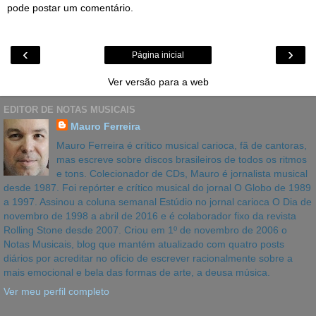
pode postar um comentário.
‹
›
Página inicial
Ver versão para a web
EDITOR DE NOTAS MUSICAIS
Mauro Ferreira
Mauro Ferreira é crítico musical carioca, fã de cantoras,
mas escreve sobre discos brasileiros de todos os ritmos
e tons. Colecionador de CDs, Mauro é jornalista musical
desde 1987. Foi repórter e crítico musical do jornal O Globo de 1989
a 1997. Assinou a coluna semanal Estúdio no jornal carioca O Dia de
novembro de 1998 a abril de 2016 e é colaborador fixo da revista
Rolling Stone desde 2007. Criou em 1º de novembro de 2006 o
Notas Musicais, blog que mantém atualizado com quatro posts
diários por acreditar no ofício de escrever racionalmente sobre a
mais emocional e bela das formas de arte, a deusa música.
Ver meu perfil completo