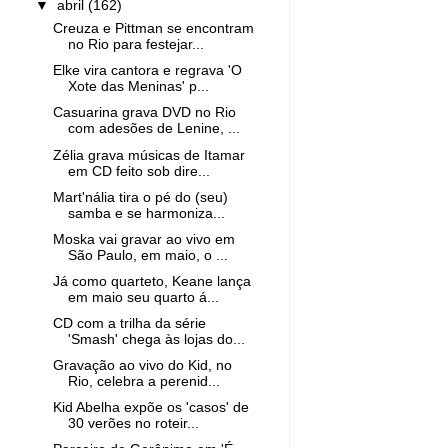
▼
abril
(162)
Creuza e Pittman se encontram
no Rio para festejar...
Elke vira cantora e regrava 'O
Xote das Meninas' p...
Casuarina grava DVD no Rio
com adesões de Lenine, ...
Zélia grava músicas de Itamar
em CD feito sob dire...
Mart'nália tira o pé do (seu)
samba e se harmoniza...
Moska vai gravar ao vivo em
São Paulo, em maio, o ...
Já como quarteto, Keane lança
em maio seu quarto á...
CD com a trilha da série
'Smash' chega às lojas do...
Gravação ao vivo do Kid, no
Rio, celebra a perenid...
Kid Abelha expõe os 'casos' de
30 verões no roteir...