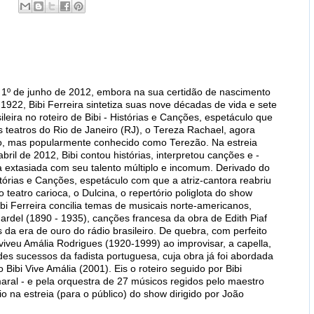
 1º de junho de 2012, embora na sua certidão de nascimento
1922, Bibi Ferreira sintetiza suas nove décadas de vida e sete
ileira no roteiro de Bibi - Histórias e Canções, espetáculo que
 teatros do Rio de Janeiro (RJ), o Tereza Rachael, agora
o, mas popularmente conhecido como Terezão. Na estreia
abril de 2012, Bibi contou histórias, interpretou canções e -
ia extasiada com seu talento múltiplo e incomum. Derivado do
istórias e Canções, espetáculo com que a atriz-cantora reabriu
 teatro carioca, o Dulcina, o repertório poliglota do show
i Ferreira concilia temas de musicais norte-americanos,
ardel (1890 - 1935), canções francesa da obra de Edith Piaf
da era de ouro do rádio brasileiro. De quebra, com perfeito
viveu Amália Rodrigues (1920-1999) ao improvisar, a capella,
es sucessos da fadista portuguesa, cuja obra já foi abordada
o Bibi Vive Amália (2001). Eis o roteiro seguido por Bibi
aral - e pela orquestra de 27 músicos regidos pelo maestro
 na estreia (para o público) do show dirigido por João