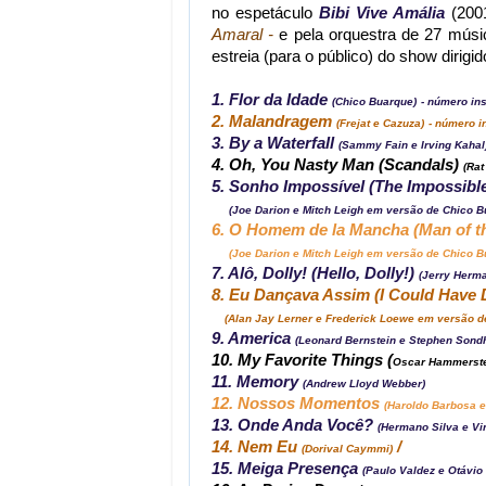
no espetáculo
Bibi Vive Amália
(2001
Amaral -
e pela orquestra de 27 músi
estreia (para o público) do show dirigi
1. Flor da Idade
(Chico Buarque)
- número in
2. Malandragem
(Frejat e Cazuza)
- número i
3. By a Waterfall
(Sammy Fain e Irving Kahal
4. Oh, You Nasty Man (Scandals)
(Rat
5. Sonho Impossível (The Impossibl
(Joe Darion e Mitch Leigh em versão de Chico B
6. O Homem de la Mancha (Man of t
(Joe Darion e Mitch Leigh em versão de Chico B
7. Alô, Dolly! (Hello, Dolly!)
(Jerry Herm
8. Eu Dançava Assim (I Could Have 
(Alan Jay Lerner e Frederick Loewe em versão de
9. America
(Leonard Bernstein e Stephen Sond
10. My Favorite Things (
Oscar Hammerste
11. Memory
(Andrew Lloyd Webber)
12. Nossos Momentos
(Haroldo Barbosa e
13. Onde Anda Você?
(Hermano Silva e Vi
14. Nem Eu
/
(Dorival Caymmi)
15. Meiga Presença
(Paulo Valdez e Otávio