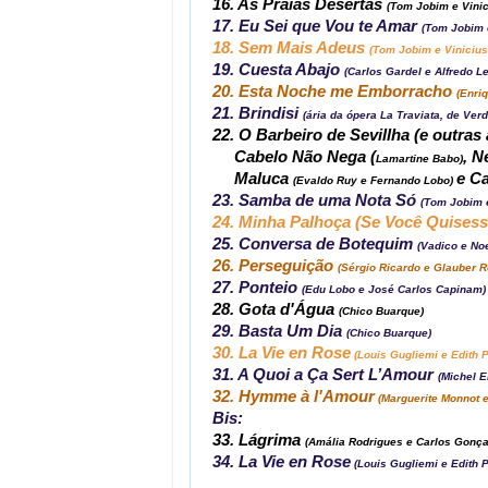
16. As Praias Desertas
(Tom Jobim e Vini
17. Eu Sei que Vou te Amar
(Tom Jobim 
18. Sem Mais Adeus
(Tom Jobim e Vinicius
19. Cuesta Abajo
(Carlos Gardel e Alfredo L
20. Esta Noche me Emborracho
(Enri
21. Brindisi
(ária da ópera La Traviata, de Verd
22. O Barbeiro de Sevillha (e outra
Cabelo Não Nega (
, 
Lamartine Babo)
Maluca
e C
(Evaldo Ruy e Fernando Lobo)
23. Samba de uma Nota Só
(Tom Jobim 
24. Minha Palhoça (Se Você Quises
25. Conversa de Botequim
(Vadico e No
26. Perseguição
(Sérgio Ricardo e Glauber 
27. Ponteio
(Edu Lobo e José Carlos Capinam)
28. Gota d'Água
(Chico Buarque)
29. Basta Um Dia
(Chico Buarque)
30. La Vie en Rose
(Louis Gugliemi e Edith P
31. A Quoi a Ça Sert L’Amour
(Michel 
32. Hymme à l'Amour
(Marguerite Monnot e 
Bis:
33. Lágrima
(Amália Rodrigues e Carlos Gonça
34. La Vie en Rose
(Louis Gugliemi e Edith P