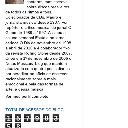
cantoras, mas escreve
sobre discos brasileiros
de todos os ritmos e tons.
Colecionador de CDs, Mauro é
jornalista musical desde 1987. Foi
repórter e crítico musical do jornal O
Globo de 1989 a 1997. Assinou a
coluna semanal Estúdio no jornal
carioca O Dia de novembro de 1998
a abril de 2016 e é colaborador fixo
da revista Rolling Stone desde 2007.
Criou em 1º de novembro de 2006 o
Notas Musicais, blog que mantém
atualizado com quatro posts diários
por acreditar no ofício de escrever
racionalmente sobre a mais
emocional e bela das formas de
arte, a deusa música.
Ver meu perfil completo
TOTAL DE ACESSOS DO BLOG
1
5
7
9
8
3
5
8