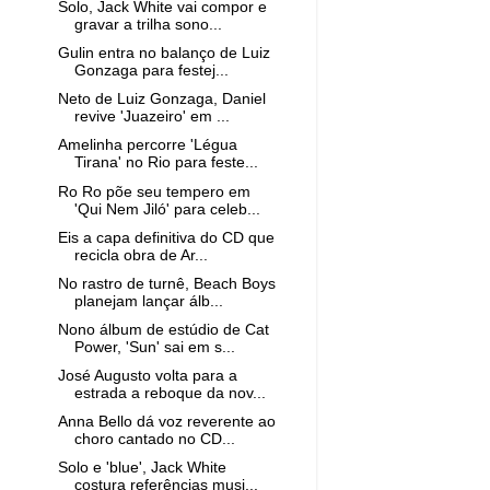
Solo, Jack White vai compor e
gravar a trilha sono...
Gulin entra no balanço de Luiz
Gonzaga para festej...
Neto de Luiz Gonzaga, Daniel
revive 'Juazeiro' em ...
Amelinha percorre 'Légua
Tirana' no Rio para feste...
Ro Ro põe seu tempero em
'Qui Nem Jiló' para celeb...
Eis a capa definitiva do CD que
recicla obra de Ar...
No rastro de turnê, Beach Boys
planejam lançar álb...
Nono álbum de estúdio de Cat
Power, 'Sun' sai em s...
José Augusto volta para a
estrada a reboque da nov...
Anna Bello dá voz reverente ao
choro cantado no CD...
Solo e 'blue', Jack White
costura referências musi...