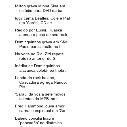
Milton grava Minha Sina em
estúdio para DVD da ban...
Iggy canta Beatles, Cole e Piaf
em 'Après', CD de ...
Regido por Eumir, Huaska
atenua o peso de seu rock...
Dominguinhos grava em São
Paulo participação no tr...
Na volta ao Rio, Zizi repete
roteiro anterior de S...
Inédita de Dominguinhos
alavanca coletânea tripla ...
Lenda do rock baiano,
Cascadura agrega Nando,
Pitt...
'Sarau' dá voz a sete 'novos
talentos da MPB' no r...
Fred Hammond louva amor
carnal e espiritual em 'Go...
Baleiro concilia luau e
'pancadão' no dinâmico