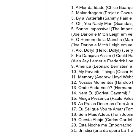
1. A Flor da Idade (Chico Buarqu
2. Malandragem (Frejat e Cazuz
3. By a Waterfall (Sammy Fain e 
4. Oh, You Nasty Man (Scandals)
5. Sonho Impossível (The Impos
(Joe Darion e Mitch Leigh em v
6. O Homem de la Mancha (Man 
(Joe Darion e Mitch Leigh em v
7. Alô, Dolly! (Hello, Dolly!) (
8. Eu Dançava Assim (I Could Ha
(Alan Jay Lerner e Frederick Lo
9. America (Leonard Bernstein 
10. My Favorite Things (Oscar 
11. Memory (Andrew Lloyd Webb
12. Nossos Momentos (Haroldo B
13. Onde Anda Você? (Hermano Si
14. Nem Eu (Dorival Caymmi) /
15. Meiga Presença (Paulo Valde
16. As Praias Desertas (Tom Job
17. Eu Sei que Vou te Amar (Tom
18. Sem Mais Adeus (Tom Jobim 
19. Cuesta Abajo (Carlos Gardel 
20. Esta Noche me Emborracho 
21. Brindisi (ária da ópera La Tra