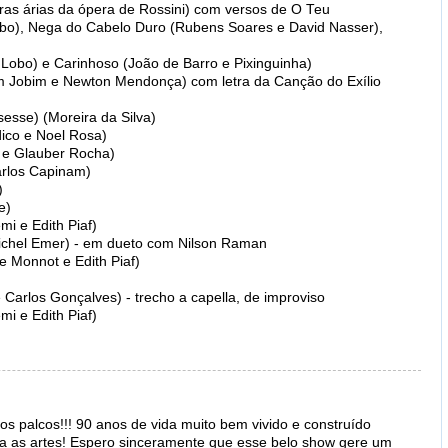
tras árias da ópera de Rossini) com versos de O Teu
bo), Nega do Cabelo Duro (Rubens Soares e David Nasser),
Lobo) e Carinhoso (João de Barro e Pixinguinha)
 Jobim e Newton Mendonça) com letra da Canção do Exílio
esse) (Moreira da Silva)
ico e Noel Rosa)
o e Glauber Rocha)
arlos Capinam)
)
e)
mi e Edith Piaf)
Michel Emer) - em dueto com Nilson Raman
 Monnot e Edith Piaf)
Carlos Gonçalves) - trecho a capella, de improviso
mi e Edith Piaf)
os palcos!!! 90 anos de vida muito bem vivido e construído
da as artes! Espero sinceramente que esse belo show gere um