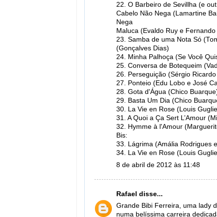
22. O Barbeiro de Sevillha (e ou
Cabelo Não Nega (Lamartine Ba
Nega
Maluca (Evaldo Ruy e Fernando 
23. Samba de uma Nota Só (Tom
(Gonçalves Dias)
24. Minha Palhoça (Se Você Quis
25. Conversa de Botequeim (Vad
26. Perseguição (Sérgio Ricard
27. Ponteio (Edu Lobo e José C
28. Gota d'Água (Chico Buarque
29. Basta Um Dia (Chico Buarqu
30. La Vie en Rose (Louis Guglie
31. A Quoi a Ça Sert L’Amour (
32. Hymme à l'Amour (Marguerite
Bis:
33. Lágrima (Amália Rodrigues e 
34. La Vie en Rose (Louis Guglie
8 de abril de 2012 às 11:48
Rafael
disse...
Grande Bibi Ferreira, uma lady d
numa belíssima carreira dedica