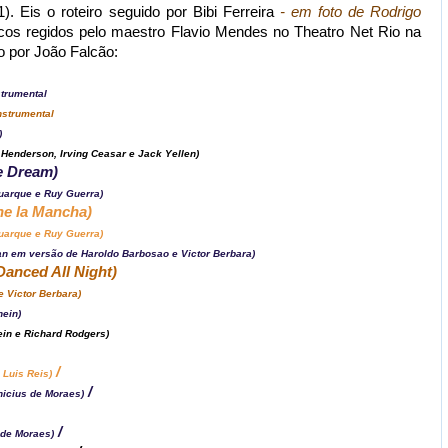
). Eis o roteiro seguido por Bibi Ferreira
- em foto de Rodrigo
cos regidos pelo maestro Flavio Mendes no Theatro Net Rio na
do por João Falcão:
strumental
nstrumental
)
 Henderson, Irving Ceasar e Jack Yellen)
e Dream)
uarque e Ruy Guerra)
he la Mancha)
uarque e Ruy Guerra)
an em versão de Haroldo Barbosao e Victor Berbara)
Danced All Night)
 Victor Berbara)
hein)
in e Richard Rodgers)
/
 Luis Reis)
/
nicius de Moraes)
/
 de Moraes)