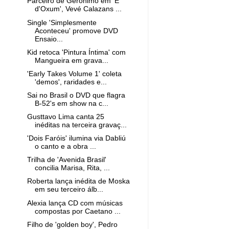
Parceiro de Gerônimo em 'É
d'Oxum', Vevé Calazans ...
Single 'Simplesmente
Aconteceu' promove DVD
Ensaio...
Kid retoca 'Pintura Íntima' com
Mangueira em grava...
'Early Takes Volume 1' coleta
'demos', raridades e...
Sai no Brasil o DVD que flagra
B-52's em show na c...
Gusttavo Lima canta 25
inéditas na terceira gravaç...
'Dois Faróis' ilumina via Dabliú
o canto e a obra ...
Trilha de 'Avenida Brasil'
concilia Marisa, Rita, ...
Roberta lança inédita de Moska
em seu terceiro álb...
Alexia lança CD com músicas
compostas por Caetano ...
Filho de 'golden boy', Pedro