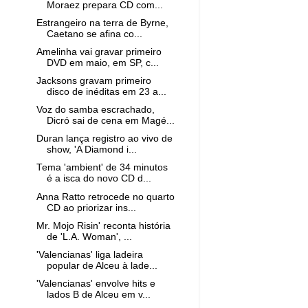
Moraez prepara CD com...
Estrangeiro na terra de Byrne,
Caetano se afina co...
Amelinha vai gravar primeiro
DVD em maio, em SP, c...
Jacksons gravam primeiro
disco de inéditas em 23 a...
Voz do samba escrachado,
Dicró sai de cena em Magé...
Duran lança registro ao vivo de
show, 'A Diamond i...
Tema 'ambient' de 34 minutos
é a isca do novo CD d...
Anna Ratto retrocede no quarto
CD ao priorizar ins...
Mr. Mojo Risin' reconta história
de 'L.A. Woman', ...
'Valencianas' liga ladeira
popular de Alceu à lade...
'Valencianas' envolve hits e
lados B de Alceu em v...