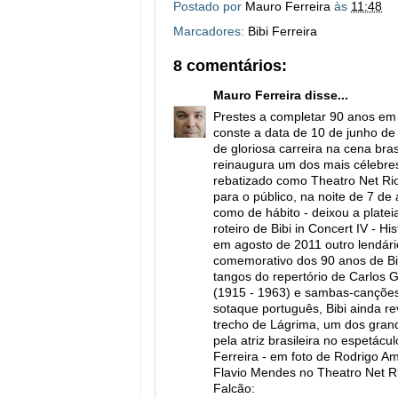
Postado por
Mauro Ferreira
às
11:48
Marcadores:
Bibi Ferreira
8 comentários:
Mauro Ferreira
disse...
Prestes a completar 90 anos em
conste a data de 10 de junho de 
de gloriosa carreira na cena bras
reinaugura um dos mais célebres
rebatizado como Theatro Net Ri
para o público, na noite de 7 de 
como de hábito - deixou a plate
roteiro de Bibi in Concert IV - H
em agosto de 2011 outro lendário
comemorativo dos 90 anos de Bib
tangos do repertório de Carlos G
(1915 - 1963) e sambas-canções 
sotaque português, Bibi ainda re
trecho de Lágrima, um dos grand
pela atriz brasileira no espetácul
Ferreira - em foto de Rodrigo Am
Flavio Mendes no Theatro Net Rio
Falcão: