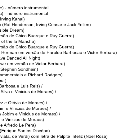
e) - número instrumental
a) - número instrumental
Irving Kahal)
 (Rat Henderson, Irving Ceasar e Jack Yellen)
sible Dream)
ersão de Chico Buarque e Ruy Guerra)
of the la Mancha)
ersão de Chico Buarque e Ruy Guerra)
Jerry Herman em versão de Haroldo Barbosao e Victor Berbara)
ve Danced All Night)
ewe em versão de Victor Berbara)
e Stephen Sondhein)
Hammerstein e Richard Rodgers)
er)
arbosa e Luis Reis) /
lva e Vinicius de Moraes) /
z e Otávio de Moraes) /
im e Vinicius de Moraes) /
 Jobim e Vinicius de Moraes) /
e Vinicius de Moraes)
e Alfredo Le Pera)
(Enrique Santos Discépo)
viata, de Verdi) com letra de Palpite Infeliz (Noel Rosa)