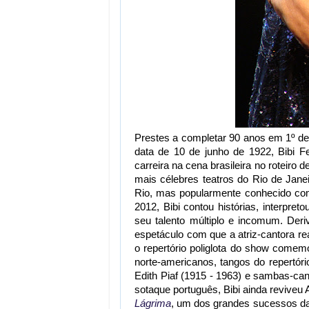
Prestes a completar 90 anos em 1º de
data de 10 de junho de 1922, Bibi Fe
carreira na cena brasileira no roteiro d
mais célebres teatros do Rio de Jane
Rio, mas popularmente conhecido c
2012, Bibi contou histórias, interpre
seu talento múltiplo e incomum. Deri
espetáculo com que a atriz-cantora rea
o repertório poliglota do show comemo
norte-americanos, tangos do repertór
Edith Piaf (1915 - 1963) e sambas-can
sotaque português, Bibi ainda reviveu
Lágrima
, um dos grandes sucessos da f