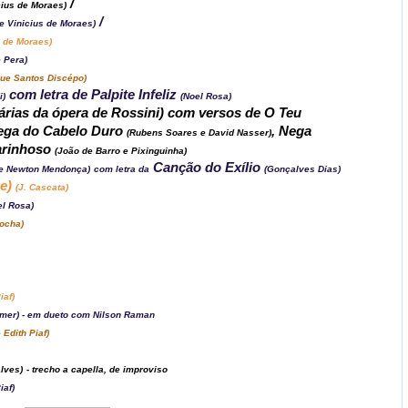
/
cius de Moraes)
/
e Vinicius de Moraes)
 de Moraes)
e Pera)
que Santos Discépo)
com letra de Palpite Infeliz
i)
(Noel Rosa)
s árias da ópera de Rossini) com versos de O Teu
Nega do Cabelo Duro
, Nega
(Rubens Soares e David Nasser)
arinhoso
(João de Barro e Pixinguinha)
Canção do Exílio
e Newton Mendonça)
com letra da
(Gonçalves Dias)
se)
(J. Cascata)
el Rosa)
Rocha)
iaf)
Emer) - em dueto com Nilson Raman
Edith Piaf)
lves)
- trecho a capella, de improviso
iaf)