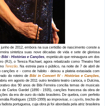
 junho de 2012, embora na sua certidão de nascimento conste a
rreira sintetiza suas nove décadas de vida e sete de gloriosa
e
Bibi - Histórias e Canções
, espetáculo que reinaugura um dos
iro (RJ), o Tereza Rachael, agora rebatizado como Theatro Net
omo
Terezão
. Na estreia para o público, na noite de 7 de abril de
tou canções e - como de hábito - deixou a plateia extasiada com
vado do roteiro de
Bibi in Concert IV - Histórias e Canções
,
briu em agosto de 2011 outro lendário teatro carioca, o Dulcina,
rativo dos 90 anos de Bibi Ferreira concilia temas de musicais
io de Carlos Gardel (1890 - 1935), canções francesa da obra de
ções da era de ouro do rádio brasileiro. De quebra, com perfeito
 Amália Rodrigues (1920-1999) ao improvisar,
a capella
, trecho de
adista portuguesa, cuja obra já foi abordada pela atriz brasileira