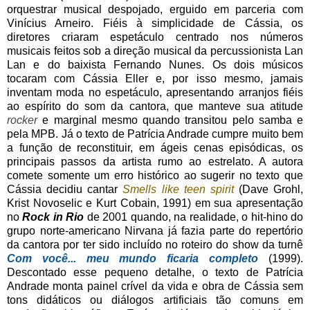
orquestrar musical despojado, erguido em parceria com
Vinícius Arneiro. Fiéis à simplicidade de Cássia, os
diretores criaram espetáculo centrado nos números
musicais feitos sob a direção musical da percussionista Lan
Lan e do baixista Fernando Nunes. Os dois músicos
tocaram com Cássia Eller e, por isso mesmo, jamais
inventam moda no espetáculo, apresentando arranjos fiéis
ao espírito do som da cantora, que manteve sua atitude
rocker
e marginal mesmo quando transitou pelo samba e
pela MPB. Já o texto de Patrícia Andrade cumpre muito bem
a função de reconstituir, em ágeis cenas episódicas, os
principais passos da artista rumo ao estrelato. A autora
comete somente um erro histórico ao sugerir no texto que
Cássia decidiu cantar
Smells like teen spirit
(Dave Grohl,
Krist Novoselic e Kurt Cobain, 1991) em sua apresentação
no
Rock in Rio
de 2001 quando, na realidade, o hit-hino do
grupo norte-americano Nirvana já fazia parte do repertório
da cantora por ter sido incluído no roteiro do show da turnê
Com você... meu mundo ficaria completo
(1999).
Descontado esse pequeno detalhe, o texto de Patrícia
Andrade monta painel crível da vida e obra de Cássia sem
tons didáticos ou diálogos artificiais tão comuns em