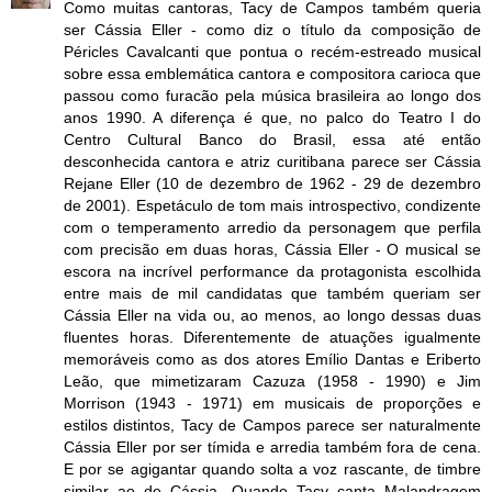
Como muitas cantoras, Tacy de Campos também queria
ser Cássia Eller - como diz o título da composição de
Péricles Cavalcanti que pontua o recém-estreado musical
sobre essa emblemática cantora e compositora carioca que
passou como furacão pela música brasileira ao longo dos
anos 1990. A diferença é que, no palco do Teatro I do
Centro Cultural Banco do Brasil, essa até então
desconhecida cantora e atriz curitibana parece ser Cássia
Rejane Eller (10 de dezembro de 1962 - 29 de dezembro
de 2001). Espetáculo de tom mais introspectivo, condizente
com o temperamento arredio da personagem que perfila
com precisão em duas horas, Cássia Eller - O musical se
escora na incrível performance da protagonista escolhida
entre mais de mil candidatas que também queriam ser
Cássia Eller na vida ou, ao menos, ao longo dessas duas
fluentes horas. Diferentemente de atuações igualmente
memoráveis como as dos atores Emílio Dantas e Eriberto
Leão, que mimetizaram Cazuza (1958 - 1990) e Jim
Morrison (1943 - 1971) em musicais de proporções e
estilos distintos, Tacy de Campos parece ser naturalmente
Cássia Eller por ser tímida e arredia também fora de cena.
E por se agigantar quando solta a voz rascante, de timbre
similar ao de Cássia. Quando Tacy canta Malandragem