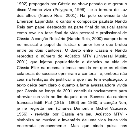
1992) propagado por Cássia no show pesado que gerou o
disco Veneno vivo (Polygram, 1998) - e a ternura de Luz
dos olhos (Nando Reis, 2001). Na pele convincente de
Emerson Espíndola, o cantor e compositor paulista Nando
Reis tem papel destacado na parte final do musical assim
como teve na fase final da vida pessoal e profissional de
Cássia. A canção Relicário (Nando Reis, 2000) cumpre bem
no musical o papel de ilustrar o amor terno que brotou
entre os dois cantores. O dueto entre Cássia e Nando
reproduz o número do Acústico MTV (Universal Music,
2001) que injetou popularidade e dinheiro na vida de
Cássia Eller na mesma intensa medida em que os efeitos
colaterais do sucesso oprimiram a cantora - e, embora não
caia na tentação de justificar o que não tem explicação, o
texto deixa bem claro o quanto a fama avassaladora vivida
por Cássia ao longo de 2001 contribuiu nocivamente para
abreviar sua vida ao fim daquele ano. Sucesso da cantora
francesa Edith Piaf (1915 - 1963) em 1960, a canção Non,
je ne regrette rien (Charles Dumont e Michel Vaucaire,
1956) - revivida por Cássia em seu Acústico MTV -
simboliza no musical o inventário de uma vida louca vida
encerrada precocemente. Mas que ainda pulsa nas