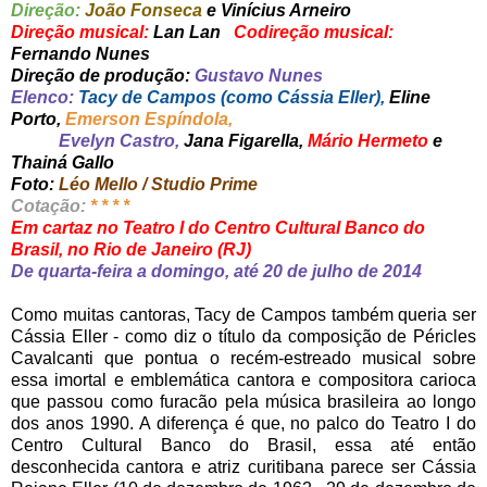
Direção:
João Fonseca
e Vinícius Arneiro
Direção musical:
Lan Lan
Codireção musical:
Fernando Nunes
Direção de produção:
Gustavo Nunes
Elenco:
Tacy de Campos (como Cássia Eller),
Eline
Porto,
Emerson Espíndola,
Evelyn Castro,
Jana Figarella,
Mário Hermeto
e
Thainá Gallo
Foto:
Léo Mello / Studio Prime
Cotação:
* * * *
Em cartaz no Teatro I do Centro Cultural Banco do
Brasil, no Rio de Janeiro (RJ)
De quarta-feira a domingo, até 20 de julho de 2014
Como muitas cantoras, Tacy de Campos também queria ser
Cássia Eller - como diz o título da composição de Péricles
Cavalcanti que pontua o recém-estreado musical sobre
essa imortal e emblemática cantora e compositora carioca
que passou como furacão pela música brasileira ao longo
dos anos 1990. A diferença é que, no palco do Teatro I do
Centro Cultural Banco do Brasil, essa até então
desconhecida cantora e atriz curitibana parece ser Cássia