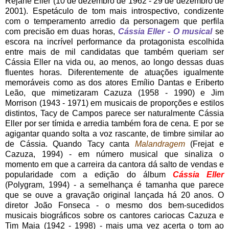
Rejane Eller (10 de dezembro de 1962 - 29 de dezembro de
2001). Espetáculo de tom mais introspectivo, condizente
com o temperamento arredio da personagem que perfila
com precisão em duas horas,
Cássia Eller - O musical
se
escora na incrível performance da protagonista escolhida
entre mais de mil candidatas que também queriam ser
Cássia Eller na vida ou, ao menos, ao longo dessas duas
fluentes horas. Diferentemente de atuações igualmente
memoráveis como as dos atores Emílio Dantas e Eriberto
Leão, que mimetizaram Cazuza (1958 - 1990) e Jim
Morrison (1943 - 1971) em musicais de proporções e estilos
distintos, Tacy de Campos parece ser naturalmente Cássia
Eller por ser tímida e arredia também fora de cena. E por se
agigantar quando solta a voz rascante, de timbre similar ao
de Cássia. Quando Tacy canta
Malandragem
(Frejat e
Cazuza, 1994) - em número musical que sinaliza o
momento em que a carreira da cantora dá salto de vendas e
popularidade com a edição do álbum
Cássia Eller
(Polygram, 1994) - a semelhança é tamanha que parece
que se ouve a gravação original lançada há 20 anos. O
diretor João Fonseca - o mesmo dos bem-sucedidos
musicais biográficos sobre os cantores cariocas Cazuza e
Tim Maia (1942 - 1998) - mais uma vez acerta o tom ao