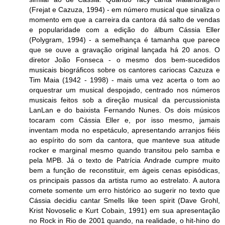
(Frejat e Cazuza, 1994) - em número musical que sinaliza o
momento em que a carreira da cantora dá salto de vendas
e popularidade com a edição do álbum Cássia Eller
(Polygram, 1994) - a semelhança é tamanha que parece
que se ouve a gravação original lançada há 20 anos. O
diretor João Fonseca - o mesmo dos bem-sucedidos
musicais biográficos sobre os cantores cariocas Cazuza e
Tim Maia (1942 - 1998) - mais uma vez acerta o tom ao
orquestrar um musical despojado, centrado nos números
musicais feitos sob a direção musical da percussionista
LanLan e do baixista Fernando Nunes. Os dois músicos
tocaram com Cássia Eller e, por isso mesmo, jamais
inventam moda no espetáculo, apresentando arranjos fiéis
ao espírito do som da cantora, que manteve sua atitude
rocker e marginal mesmo quando transitou pelo samba e
pela MPB. Já o texto de Patrícia Andrade cumpre muito
bem a função de reconstituir, em ágeis cenas episódicas,
os principais passos da artista rumo ao estrelato. A autora
comete somente um erro histórico ao sugerir no texto que
Cássia decidiu cantar Smells like teen spirit (Dave Grohl,
Krist Novoselic e Kurt Cobain, 1991) em sua apresentação
no Rock in Rio de 2001 quando, na realidade, o hit-hino do