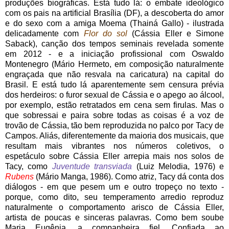
produções biográficas. Está tudo lá: o embate ideológico
com os pais na artificial Brasília (DF), a descoberta do amor
e do sexo com a amiga Moema (Thainá Gallo) - ilustrada
delicadamente com
Flor do sol
(Cássia Eller e Simone
Saback), canção dos tempos seminais revelada somente
em 2012 - e a iniciação profissional com Oswaldo
Montenegro (Mário Hermeto, em composição naturalmente
engraçada que não resvala na caricatura) na capital do
Brasil. E está tudo lá aparentemente sem censura prévia
dos herdeiros: o furor sexual de Cássia e o apego ao álcool,
por exemplo, estão retratados em cena sem firulas. Mas o
que sobressai e paira sobre todas as coisas é a voz de
trovão de Cássia, tão bem reproduzida no palco por Tacy de
Campos. Aliás, diferentemente da maioria dos musicais, que
resultam mais vibrantes nos números coletivos, o
espetáculo sobre Cássia Eller arrepia mais nos solos de
Tacy, como
Juventude transviada
(Luiz Melodia, 1976) e
Rubens
(Mário Manga, 1986). Como atriz, Tacy dá conta dos
diálogos - em que pesem um e outro tropeço no texto -
porque, como dito, seu temperamento arredio reproduz
naturalmente o comportamento arisco de Cássia Eller,
artista de poucas e sinceras palavras. Como bem soube
Maria Eugênia, a companheira fiel. Confiada ao