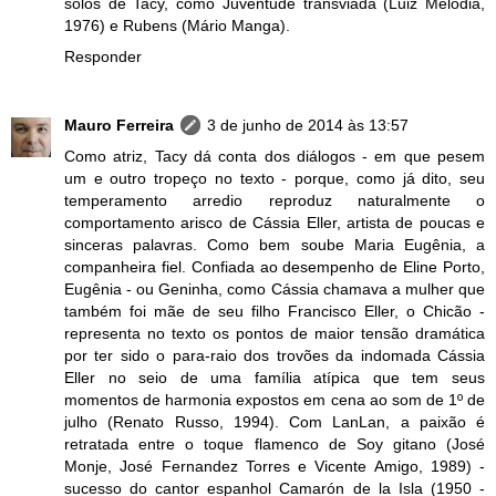
solos de Tacy, como Juventude transviada (Luiz Melodia,
1976) e Rubens (Mário Manga).
Responder
Mauro Ferreira
3 de junho de 2014 às 13:57
Como atriz, Tacy dá conta dos diálogos - em que pesem
um e outro tropeço no texto - porque, como já dito, seu
temperamento arredio reproduz naturalmente o
comportamento arisco de Cássia Eller, artista de poucas e
sinceras palavras. Como bem soube Maria Eugênia, a
companheira fiel. Confiada ao desempenho de Eline Porto,
Eugênia - ou Geninha, como Cássia chamava a mulher que
também foi mãe de seu filho Francisco Eller, o Chicão -
representa no texto os pontos de maior tensão dramática
por ter sido o para-raio dos trovões da indomada Cássia
Eller no seio de uma família atípica que tem seus
momentos de harmonia expostos em cena ao som de 1º de
julho (Renato Russo, 1994). Com LanLan, a paixão é
retratada entre o toque flamenco de Soy gitano (José
Monje, José Fernandez Torres e Vicente Amigo, 1989) -
sucesso do cantor espanhol Camarón de la Isla (1950 -