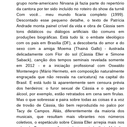
grupo norte-americano Nirvana já fazia parte do repertório
da cantora por ter sido incluído no roteiro do show da turnê
Com você... meu mundo ficaria completo (1999).
Descontado esse pequeno detalhe, o texto de Patrícia
Andrade monta painel crível da vida e obra de Cássia sem
tons didáticos ou diálogos artificiais tão comuns em
produções biográficas. Está tudo lá: o embate ideológico
com os pais em Brasília (DF), a descoberta do amor e do
sexo com a amiga Moema (Thainá Gallo) - ilustrada
delicadamente com Flor do sol (Cássia Eller e Simone
Saback), canção dos tempos seminais revelada somente
em 2012 - e a iniciação profissional com Oswaldo
Montenegro (Mário Hermeto, em composição naturalmente
engraçada que não resvala na caricatura) na capital do
Brasil. E está tudo lá aparentemente sem censura prévia
dos herdeiros: o furor sexual de Cássia e o apego ao
álcool, por exemplo, estão retratados em cena sem firulas.
Mas o que sobressai e paira sobre todas as coisas é a voz
de trovão de Cássia, tão bem reproduzida no palco por
Tacy de Campos. Aliás, diferentemente da maioria dos
musicais, que resultam mais vibrantes nos números
coletivos, o espetáculo sobre Cássia Eller arrepia mais nos