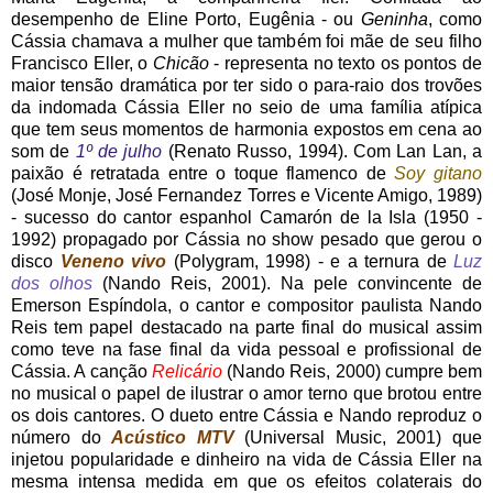
desempenho de Eline Porto, Eugênia - ou
Geninha
, como
Cássia chamava a mulher que também foi mãe de seu filho
Francisco Eller, o
Chicão
- representa no texto os pontos de
maior tensão dramática por ter sido o para-raio dos trovões
da indomada Cássia Eller no seio de uma família atípica
que tem seus momentos de harmonia expostos em cena ao
som de
1º de julho
(Renato Russo, 1994). Com Lan Lan, a
paixão é retratada entre o toque flamenco de
Soy gitano
(José Monje, José Fernandez Torres e Vicente Amigo, 1989)
- sucesso do cantor espanhol Camarón de la Isla (1950 -
1992) propagado por Cássia no show pesado que gerou o
disco
Veneno vivo
(Polygram, 1998) - e a ternura de
Luz
dos olhos
(Nando Reis, 2001). Na pele convincente de
Emerson Espíndola, o cantor e compositor paulista Nando
Reis tem papel destacado na parte final do musical assim
como teve na fase final da vida pessoal e profissional de
Cássia. A canção
Relicário
(Nando Reis, 2000) cumpre bem
no musical o papel de ilustrar o amor terno que brotou entre
os dois cantores. O dueto entre Cássia e Nando reproduz o
número do
Acústico MTV
(Universal Music, 2001) que
injetou popularidade e dinheiro na vida de Cássia Eller na
mesma intensa medida em que os efeitos colaterais do