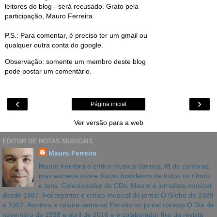
leitores do blog - será recusado. Grato pela
participação, Mauro Ferreira
P.S.: Para comentar, é preciso ter um gmail ou
qualquer outra conta do google.
Observação: somente um membro deste blog
pode postar um comentário.
‹
›
Página inicial
Ver versão para a web
EDITOR DE NOTAS MUSICAIS
Mauro Ferreira
Mauro Ferreira é crítico musical carioca, fã de cantoras,
mas escreve sobre discos brasileiros de todos os ritmos
e tons. Colecionador de CDs, Mauro é jornalista musical
desde 1987. Foi repórter e crítico musical do jornal O Globo de 1989
a 1997. Assinou a coluna semanal Estúdio no jornal carioca O Dia de
novembro de 1998 a abril de 2016 e é colaborador fixo da revista