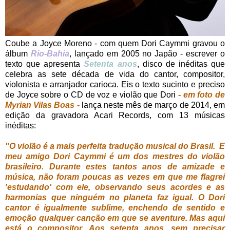
Coube a Joyce Moreno - com quem Dori Caymmi gravou o
álbum
Rio-Bahia
, lançado em 2005 no Japão - escrever o
texto que apresenta
Setenta anos
, disco de inéditas que
celebra as sete década de vida do cantor, compositor,
violonista e arranjador carioca. Eis o texto sucinto e preciso
de Joyce sobre o CD de voz e violão que Dori
- em foto de
Myrian Vilas Boas -
lança neste mês de março de 2014, em
edição da gravadora Acari Records, com 13 músicas
inéditas:
"O violão é a mais perfeita tradução musical do Brasil. E
meu amigo Dori Caymmi é um dos mestres do violão
brasileiro. Durante estes tantos anos de amizade e
música, não foram poucas as vezes em que me flagrei
'estudando' com ele, observando seus acordes e as
harmonias que ninguém no planeta faz igual. O Dori
cantor é igualmente sublime, enchendo de sentido e
emoção qualquer canção em que se aventure. Mas aqui
está o compositor. Aos setenta anos, sem precisar