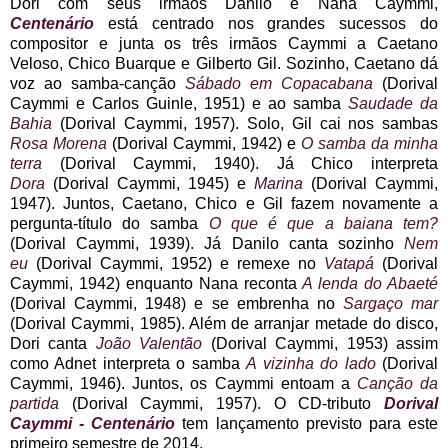
Dori com seus irmãos Danilo e Nana Caymmi,
Centenário
está centrado nos grandes sucessos do
compositor e junta os três irmãos Caymmi a Caetano
Veloso, Chico Buarque e Gilberto Gil. Sozinho, Caetano dá
voz ao samba-canção
Sábado em Copacabana
(Dorival
Caymmi e Carlos Guinle, 1951) e ao samba
Saudade da
Bahia
(Dorival Caymmi, 1957). Solo, Gil cai nos sambas
Rosa Morena
(Dorival Caymmi, 1942) e
O samba da minha
terra
(Dorival Caymmi, 1940). Já Chico interpreta
Dora
(Dorival Caymmi, 1945) e
Marina
(Dorival Caymmi,
1947). Juntos, Caetano, Chico e Gil fazem novamente a
pergunta-título do samba
O que é que a baiana tem?
(Dorival Caymmi, 1939). Já Danilo canta sozinho
Nem
eu
(Dorival Caymmi, 1952) e remexe no
Vatapá
(Dorival
Caymmi, 1942) enquanto Nana reconta
A lenda do Abaeté
(Dorival Caymmi, 1948) e se embrenha no
Sargaço mar
(Dorival Caymmi, 1985). Além de arranjar metade do disco,
Dori canta
João Valentão
(Dorival Caymmi, 1953) assim
como Adnet interpreta o samba
A vizinha do lado
(Dorival
Caymmi, 1946). Juntos, os Caymmi entoam a
Canção da
partida
(Dorival Caymmi, 1957). O CD-tributo
Dorival
Caymmi - Centenário
tem lançamento previsto para este
primeiro semestre de 2014.