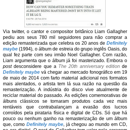
Via twitter, o cantor e compositor britânico Liam Gallagher
pediu aos seus 780 mil seguidores para não comprar a
edição remasterizada que celebra os 20 anos de
Definitely
maybe
(1994), o álbum de estreia do grupo inglês Oasis, do
qual fez parte com seu irmão Noel Gallagher. Com razão,
Liam argumenta que o álbum já foi masterizado. Embora o
post
desconsidere que a
The 20th anniversary edition
de
Definitely maybe
vá chegar ao mercado fonográfico em 19
de maio de 2014 com farto material adicional nos formatos
mais alentados, o artista tem lá sua razão na questão da
remasterização. A indústria do disco vive atualmente de
reciclar material do passado. As edições comemorativas de
álbuns clássicos se tornaram produtos cada vez mais
rentáveis que contrabalançam a evasão dos lucros
corroídos pela pirataria física e digital de CDs. Só que há
pouco ou nenhum ganho na remasterização de um álbum
que, como
Definitely maybe
, já chegou ao mundo em CD,