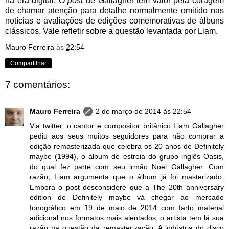
na era digital. O
post
de Gallagher tem valor pela coragem
de chamar atenção para detalhe normalmente omitido nas
notícias e avaliações de edições comemorativas de álbuns
clássicos. Vale refletir sobre a questão levantada por Liam.
Mauro Ferreira
às
22:54
Compartilhar
7 comentários:
Mauro Ferreira
2 de março de 2014 às 22:54
Via twitter, o cantor e compositor britânico Liam Gallagher
pediu aos seus muitos seguidores para não comprar a
edição remasterizada que celebra os 20 anos de Definitely
maybe (1994), o álbum de estreia do grupo inglês Oasis,
do qual fez parte com seu irmão Noel Gallagher. Com
razão, Liam argumenta que o álbum já foi masterizado.
Embora o post desconsidere que a The 20th anniversary
edition de Definitely maybe vá chegar ao mercado
fonográfico em 19 de maio de 2014 com farto material
adicional nos formatos mais alentados, o artista tem lá sua
razão na questão da remasterização. A indústria do disco