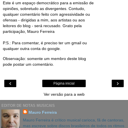
Este é um espaço democrático para a emissão de
opiniões, sobretudo as divergentes. Contudo,
qualquer comentário feito com agressividade ou
ofensas - dirigidas a mim, aos artistas ou aos
leitores do blog - será recusado. Grato pela
participação, Mauro Ferreira
P.S.: Para comentar, é preciso ter um gmail ou
qualquer outra conta do google.
Observação: somente um membro deste blog
pode postar um comentário.
‹
›
Página inicial
Ver versão para a web
EDITOR DE NOTAS MUSICAIS
Mauro Ferreira
Mauro Ferreira é crítico musical carioca, fã de cantoras,
mas escreve sobre discos brasileiros de todos os ritmos