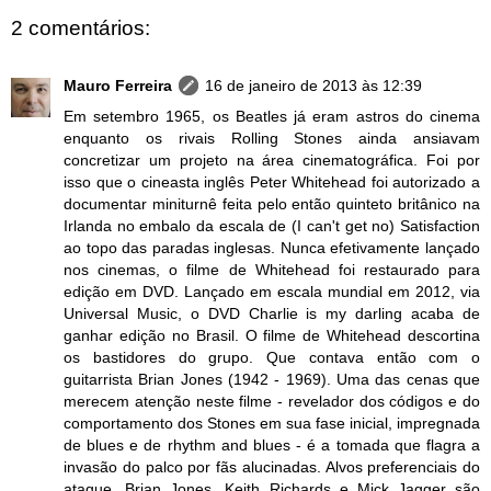
2 comentários:
Mauro Ferreira
16 de janeiro de 2013 às 12:39
Em setembro 1965, os Beatles já eram astros do cinema
enquanto os rivais Rolling Stones ainda ansiavam
concretizar um projeto na área cinematográfica. Foi por
isso que o cineasta inglês Peter Whitehead foi autorizado a
documentar miniturnê feita pelo então quinteto britânico na
Irlanda no embalo da escala de (I can't get no) Satisfaction
ao topo das paradas inglesas. Nunca efetivamente lançado
nos cinemas, o filme de Whitehead foi restaurado para
edição em DVD. Lançado em escala mundial em 2012, via
Universal Music, o DVD Charlie is my darling acaba de
ganhar edição no Brasil. O filme de Whitehead descortina
os bastidores do grupo. Que contava então com o
guitarrista Brian Jones (1942 - 1969). Uma das cenas que
merecem atenção neste filme - revelador dos códigos e do
comportamento dos Stones em sua fase inicial, impregnada
de blues e de rhythm and blues - é a tomada que flagra a
invasão do palco por fãs alucinadas. Alvos preferenciais do
ataque, Brian Jones, Keith Richards e Mick Jagger são