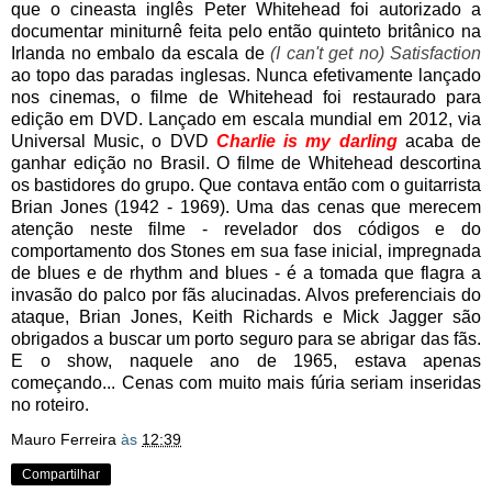
que o cineasta inglês Peter Whitehead foi autorizado a
documentar miniturnê feita pelo então quinteto britânico na
Irlanda no embalo da escala de
(I can't get no) Satisfaction
ao topo das paradas inglesas. Nunca efetivamente lançado
nos cinemas, o filme de Whitehead foi restaurado para
edição em DVD. Lançado em escala mundial em 2012, via
Universal Music, o DVD
C
harlie is my darling
acaba de
ganhar edição no Brasil. O filme de Whitehead descortina
os bastidores do grupo. Que contava então com o guitarrista
Brian Jones (1942 - 1969). Uma das cenas que merecem
atenção neste filme - revelador dos códigos e do
comportamento dos Stones em sua fase inicial, impregnada
de blues e de rhythm and blues - é a tomada que flagra a
invasão do palco por fãs alucinadas. Alvos preferenciais do
ataque, Brian Jones, Keith Richards e Mick Jagger são
obrigados a buscar um porto seguro para se abrigar das fãs.
E o show, naquele ano de 1965, estava apenas
começando... Cenas com muito mais fúria seriam inseridas
no roteiro.
Mauro Ferreira
às
12:39
Compartilhar