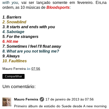
with you
, vai ser lançado somente em fevereiro. Eis,na
ordem, as 10 músicas de
Bloodsports
:
1. Barriers
2. Snowblind
3. It starts and ends with you
4. Sabotage
5. For the strangers
6. Hit me
7. Sometimes I feel I'll float away
8. What are you not telling me?
9. Always
10. Faultlines
Mauro Ferreira
às
07:56
Compartilhar
Um comentário:
Mauro Ferreira
17 de janeiro de 2013 às 07:56
Primeiro álbum de estúdio do Suede desde A new morning