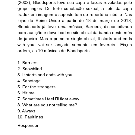
(2002), Bloodsports teve sua capa e faixas reveladas pelo
grupo inglês. De forte conotação sexual, a foto da capa
traduz em imagem o suposto tom do repertório inédito. Nas
lojas do Reino Unido a partir de 18 de março de 2013,
Bloodsports já teve uma música, Barriers, disponibilizada
para audição e download no site oficial da banda neste mês
de janeiro. Mas o primeiro single oficial, It starts and ends
with you, vai ser lançado somente em fevereiro. Eis,na
ordem, as 10 músicas de Bloodsports:
1. Barriers
2. Snowblind
3. It starts and ends with you
4. Sabotage
5. For the strangers
6. Hit me
7. Sometimes i feel i'll float away
8. What are you not telling me?
9. Always
10. Faultlines
Responder