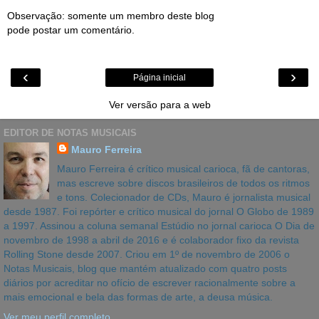
Observação: somente um membro deste blog
pode postar um comentário.
‹
›
Página inicial
Ver versão para a web
EDITOR DE NOTAS MUSICAIS
Mauro Ferreira
Mauro Ferreira é crítico musical carioca, fã de cantoras,
mas escreve sobre discos brasileiros de todos os ritmos
e tons. Colecionador de CDs, Mauro é jornalista musical
desde 1987. Foi repórter e crítico musical do jornal O Globo de 1989
a 1997. Assinou a coluna semanal Estúdio no jornal carioca O Dia de
novembro de 1998 a abril de 2016 e é colaborador fixo da revista
Rolling Stone desde 2007. Criou em 1º de novembro de 2006 o
Notas Musicais, blog que mantém atualizado com quatro posts
diários por acreditar no ofício de escrever racionalmente sobre a
mais emocional e bela das formas de arte, a deusa música.
Ver meu perfil completo