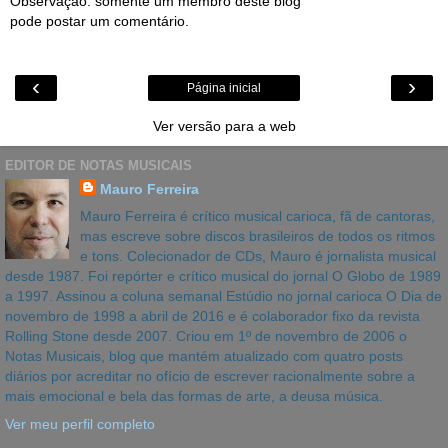
Observação: somente um membro deste blog
pode postar um comentário.
‹
›
Página inicial
Ver versão para a web
EDITOR DE NOTAS MUSICAIS
Mauro Ferreira
Mauro Ferreira é crítico musical carioca, fã de cantoras,
mas escreve sobre discos brasileiros de todos os ritmos
e tons. Colecionador de CDs, Mauro é jornalista musical
desde 1987. Foi repórter e crítico musical do jornal O Globo de 1989
a 1997. Assinou a coluna semanal Estúdio no jornal carioca O Dia de
novembro de 1998 a abril de 2016 e é colaborador fixo da revista
Rolling Stone desde 2007. Criou em 1º de novembro de 2006 o
Notas Musicais, blog que mantém atualizado com quatro posts
diários por acreditar no ofício de escrever racionalmente sobre a
mais emocional e bela das formas de arte, a deusa música.
Ver meu perfil completo