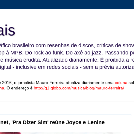
ais
fico brasileiro com resenhas de discos, críticas de show
 à MPB. Do rock ao funk. Do axé ao jazz. Passando por
 e música erudita. Atualizado diariamente. É proibida a 
gital - inclusive em redes sociais - sem a prévia autoriz
 2016, o jornalista Mauro Ferreira atualiza diariamente uma
coluna
so
na
.
O endereço é
http://g1.globo.com/musica/blog/mauro-ferreira/
et, 'Pra Dizer Sim' reúne Joyce e Lenine