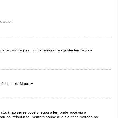
o autor.
 tocar ao vivo agora, como cantora não gostei tem voz de
mático. abs, MauroF
aixo (não sei se você chegou a ler) onde você viu a
rou no Pelourinho. Sempre soube que ele tinha morado na