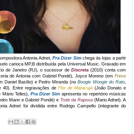
compositora Antonia Adnet,
Pra Dizer Sim
chega às lojas a partir
selo carioca MP,B distribuída pela Universal Music. Gravado em
o de Janeiro (RJ), o sucessor de
Discreta
(2010) conta com
rceria de Antonia com Gabriel Pondé), Joyce Moreno (em
Frevo
om Daniel Basílio) e Pedro Miranda (no
Boogie Woogie do Rato
,
e 40). Entre regravações de
Flor de Maracujá
(João Donato e
 Mário Telles),
Pra Dizer Sim
apresenta no repertório músicas
dro Mann e Gabriel Pondé) e
Trote da Raposa
(Mario Adnet). A
ia Adnet foi dividida entre Rodrigo Campello (integrante do