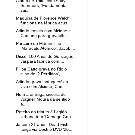
Álbum de Takai com Andy
Summers, 'Fundamental'
sai...
Máquina de Florence Welch
funciona na fábrica acús...
Arlindo ensaia com Alcione e
Caetano para gravação...
Parceiro de Mautner no
'Maracatu Atômico', Jacobi...
Disco '100 Anos de Gonzagão'
vai para fábrica com ...
Filipe Catto grava no Rio o
clipe de '2 Perdidos',...
Arlindo grava 'batuques' ao
vivo com Alcione, Caet...
Nem a entrega sincera de
Wagner Moura dá sentido
a...
Roteiro do tributo à Legião
Urbana tem 'Damage Goo...
Já com 21 anos, Dead Fish
lança via Deck o DVD '20...