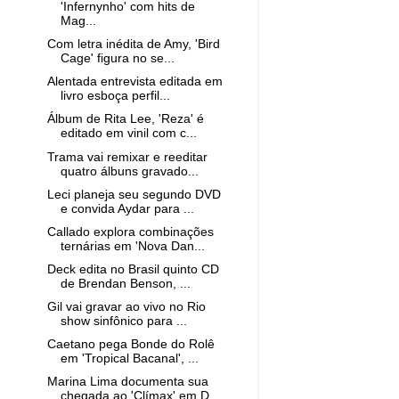
'Infernynho' com hits de
Mag...
Com letra inédita de Amy, 'Bird
Cage' figura no se...
Alentada entrevista editada em
livro esboça perfil...
Álbum de Rita Lee, 'Reza' é
editado em vinil com c...
Trama vai remixar e reeditar
quatro álbuns gravado...
Leci planeja seu segundo DVD
e convida Aydar para ...
Callado explora combinações
ternárias em 'Nova Dan...
Deck edita no Brasil quinto CD
de Brendan Benson, ...
Gil vai gravar ao vivo no Rio
show sinfônico para ...
Caetano pega Bonde do Rolê
em 'Tropical Bacanal', ...
Marina Lima documenta sua
chegada ao 'Clímax' em D...