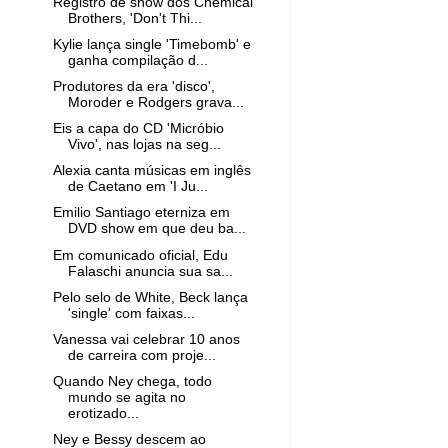
Registro de show dos Chemical
Brothers, 'Don't Thi...
Kylie lança single 'Timebomb' e
ganha compilação d...
Produtores da era 'disco',
Moroder e Rodgers grava...
Eis a capa do CD 'Micróbio
Vivo', nas lojas na seg...
Alexia canta músicas em inglês
de Caetano em 'I Ju...
Emilio Santiago eterniza em
DVD show em que deu ba...
Em comunicado oficial, Edu
Falaschi anuncia sua sa...
Pelo selo de White, Beck lança
'single' com faixas...
Vanessa vai celebrar 10 anos
de carreira com proje...
Quando Ney chega, todo
mundo se agita no
erotizado...
Ney e Bessy descem ao