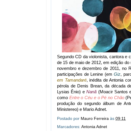
Segundo CD da violonista, cantora e 
de 15 de maio de 2012, em edição do 
novembro e dezembro de 2011, no Ri
participações de Lenine (em
Giz
, pa
em Tamandaré
, inédita de Antonia c
pérola de Denis Brean, da década d
Lysias Ênio) e
Nanã
(Moacir Santos e
como
Entre o Céu e o Pé no Chão
(Pe
produção do segundo álbum de Anton
Ministereo) e Mario Adnet.
Postado por
Mauro Ferreira
às
09:11
Marcadores:
Antonia Adnet