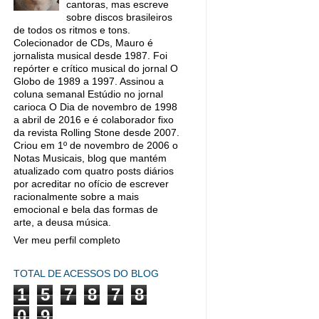
cantoras, mas escreve
sobre discos brasileiros
de todos os ritmos e tons.
Colecionador de CDs, Mauro é
jornalista musical desde 1987. Foi
repórter e crítico musical do jornal O
Globo de 1989 a 1997. Assinou a
coluna semanal Estúdio no jornal
carioca O Dia de novembro de 1998
a abril de 2016 e é colaborador fixo
da revista Rolling Stone desde 2007.
Criou em 1º de novembro de 2006 o
Notas Musicais, blog que mantém
atualizado com quatro posts diários
por acreditar no ofício de escrever
racionalmente sobre a mais
emocional e bela das formas de
arte, a deusa música.
Ver meu perfil completo
TOTAL DE ACESSOS DO BLOG
1
5
7
8
7
8
0
9