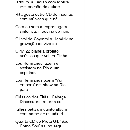
'Tributo' à Legião com Moura
tem adesão do guitarr...
Rita gesta outro CD de inéditas
com músicas que nã...
Com ou sem a engrenagem
sinfônica, máquina de ritm...
Gil vai de Caymmi a Hendrix na
gravação ao vivo de...
CPM 22 planeja projeto
acústico que vai ter Dinho ...
Los Hermanos fazem e
assistem no Rio a um
espetácu...
Los Hermanos põem 'Vai
embora' em show no Rio
para...
Clássico dos Titãs, 'Cabeça
Dinossauro' retorna co...
Killers batizam quinto álbum
com nome de estúdio d...
Quarto CD de Preta Gil, 'Sou
Como Sou' sai no segu...