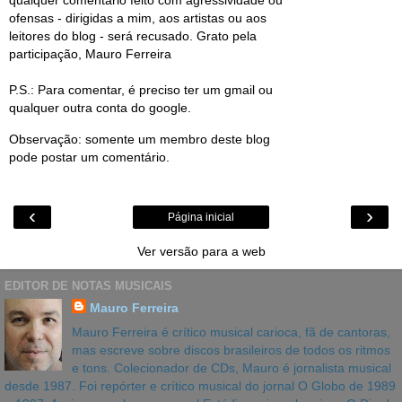
qualquer comentário feito com agressividade ou
ofensas - dirigidas a mim, aos artistas ou aos
leitores do blog - será recusado. Grato pela
participação, Mauro Ferreira
P.S.: Para comentar, é preciso ter um gmail ou
qualquer outra conta do google.
Observação: somente um membro deste blog
pode postar um comentário.
‹
›
Página inicial
Ver versão para a web
EDITOR DE NOTAS MUSICAIS
Mauro Ferreira
Mauro Ferreira é crítico musical carioca, fã de cantoras,
mas escreve sobre discos brasileiros de todos os ritmos
e tons. Colecionador de CDs, Mauro é jornalista musical
desde 1987. Foi repórter e crítico musical do jornal O Globo de 1989