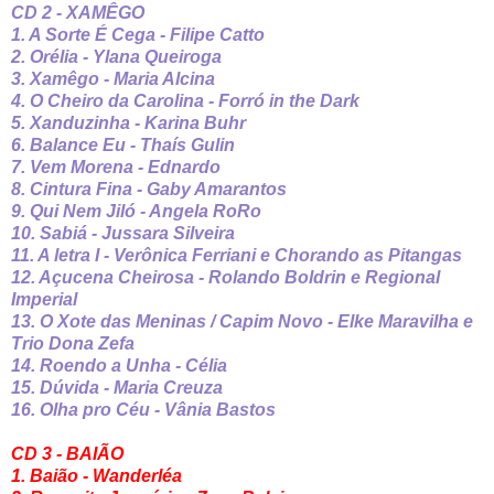
CD 2 - XAMÊGO
1. A Sorte É Cega - Filipe Catto
2. Orélia - Ylana Queiroga
3. Xamêgo - Maria Alcina
4. O Cheiro da Carolina - Forró in the Dark
5. Xanduzinha - Karina Buhr
6. Balance Eu - Thaís Gulin
7. Vem Morena - Ednardo
8. Cintura Fina - Gaby Amarantos
9. Qui Nem Jiló - Angela RoRo
10. Sabiá - Jussara Silveira
11. A letra I - Verônica Ferriani e Chorando as Pitangas
12. Açucena Cheirosa - Rolando Boldrin e Regional
Imperial
13. O Xote das Meninas / Capim Novo - Elke Maravilha e
Trio Dona Zefa
14. Roendo a Unha - Célia
15. Dúvida - Maria Creuza
16. Olha pro Céu - Vânia Bastos
CD 3 - BAIÃO
1. Baião - Wanderléa