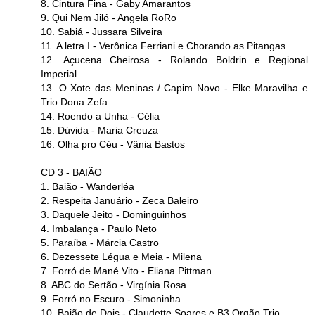
8. Cintura Fina - Gaby Amarantos
9. Qui Nem Jiló - Angela RoRo
10. Sabiá - Jussara Silveira
11. A letra I - Verônica Ferriani e Chorando as Pitangas
12 .Açucena Cheirosa - Rolando Boldrin e Regional
Imperial
13. O Xote das Meninas / Capim Novo - Elke Maravilha e
Trio Dona Zefa
14. Roendo a Unha - Célia
15. Dúvida - Maria Creuza
16. Olha pro Céu - Vânia Bastos
CD 3 - BAIÃO
1. Baião - Wanderléa
2. Respeita Januário - Zeca Baleiro
3. Daquele Jeito - Dominguinhos
4. Imbalança - Paulo Neto
5. Paraíba - Márcia Castro
6. Dezessete Légua e Meia - Milena
7. Forró de Mané Vito - Eliana Pittman
8. ABC do Sertão - Virgínia Rosa
9. Forró no Escuro - Simoninha
10. Baião de Dois - Claudette Soares e B3 Orgão Trio