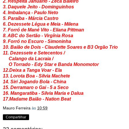
2. Respeita Januário - Zeca Baleiro
3. Daquele Jeito - Dominguinhos
4. Imbalança - Paulo Neto
5. Paraíba - Márcia Castro
6. Dezessete Légua e Meia - Milena
7. Forró de Mané Vito - Eliana Pittman
8. ABC do Sertão - Virgínia Rosa
9. Forró no Escuro - Simoninha
10. Baião de Dois - Claudette Soares e B3 Orgão Trio
11. Dezessete e Setecentos /
Calango da Lacraia /
O Torrado - Edy Star e Banda Monomotor
12.Deixa a Tanga Voar - Ela
13. Lorota Boa - Silvia Machete
14. Siri Jogando Bola - China
15. Derramaro o Gai - 5 a Seco
16. Mangaratiba - Silvia Maria e Dalua
17.Madame Baião - Nation Beat
Mauro Ferreira
às
10:59
Compartilhar