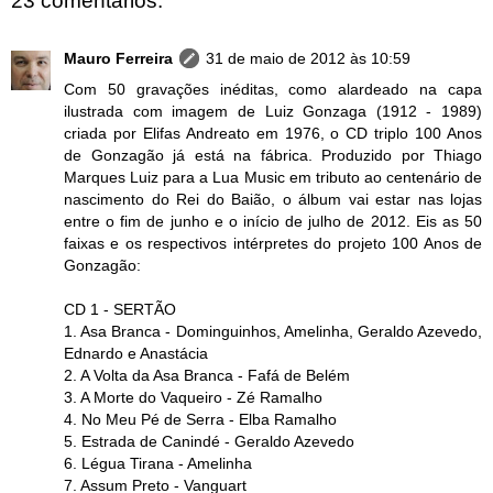
23 comentários:
Mauro Ferreira
31 de maio de 2012 às 10:59
Com 50 gravações inéditas, como alardeado na capa
ilustrada com imagem de Luiz Gonzaga (1912 - 1989)
criada por Elifas Andreato em 1976, o CD triplo 100 Anos
de Gonzagão já está na fábrica. Produzido por Thiago
Marques Luiz para a Lua Music em tributo ao centenário de
nascimento do Rei do Baião, o álbum vai estar nas lojas
entre o fim de junho e o início de julho de 2012. Eis as 50
faixas e os respectivos intérpretes do projeto 100 Anos de
Gonzagão:
CD 1 - SERTÃO
1. Asa Branca - Dominguinhos, Amelinha, Geraldo Azevedo,
Ednardo e Anastácia
2. A Volta da Asa Branca - Fafá de Belém
3. A Morte do Vaqueiro - Zé Ramalho
4. No Meu Pé de Serra - Elba Ramalho
5. Estrada de Canindé - Geraldo Azevedo
6. Légua Tirana - Amelinha
7. Assum Preto - Vanguart