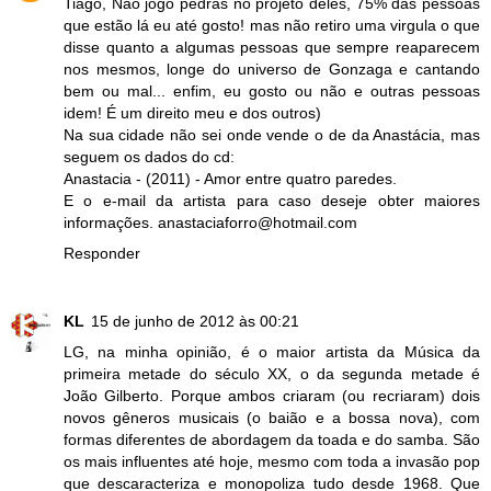
Tiago, Não jogo pedras no projeto deles, 75% das pessoas
que estão lá eu até gosto! mas não retiro uma virgula o que
disse quanto a algumas pessoas que sempre reaparecem
nos mesmos, longe do universo de Gonzaga e cantando
bem ou mal... enfim, eu gosto ou não e outras pessoas
idem! É um direito meu e dos outros)
Na sua cidade não sei onde vende o de da Anastácia, mas
seguem os dados do cd:
Anastacia - (2011) - Amor entre quatro paredes.
E o e-mail da artista para caso deseje obter maiores
informações. anastaciaforro@hotmail.com
Responder
KL
15 de junho de 2012 às 00:21
LG, na minha opinião, é o maior artista da Música da
primeira metade do século XX, o da segunda metade é
João Gilberto. Porque ambos criaram (ou recriaram) dois
novos gêneros musicais (o baião e a bossa nova), com
formas diferentes de abordagem da toada e do samba. São
os mais influentes até hoje, mesmo com toda a invasão pop
que descaracteriza e monopoliza tudo desde 1968. Que