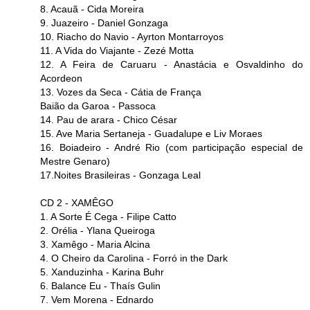
8. Acauã - Cida Moreira
9. Juazeiro - Daniel Gonzaga
10. Riacho do Navio - Ayrton Montarroyos
11. A Vida do Viajante - Zezé Motta
12. A Feira de Caruaru - Anastácia e Osvaldinho do
Acordeon
13. Vozes da Seca - Cátia de França
Baião da Garoa - Passoca
14. Pau de arara - Chico César
15. Ave Maria Sertaneja - Guadalupe e Liv Moraes
16. Boiadeiro - André Rio (com participação especial de
Mestre Genaro)
17.Noites Brasileiras - Gonzaga Leal
CD 2 - XAMÊGO
1. A Sorte É Cega - Filipe Catto
2. Orélia - Ylana Queiroga
3. Xamêgo - Maria Alcina
4. O Cheiro da Carolina - Forró in the Dark
5. Xanduzinha - Karina Buhr
6. Balance Eu - Thaís Gulin
7. Vem Morena - Ednardo