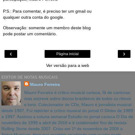
P.S.: Para comentar, é preciso ter um gmail ou
qualquer outra conta do google.
Observação: somente um membro deste blog
pode postar um comentário.
‹
›
Página inicial
Ver versão para a web
EDITOR DE NOTAS MUSICAIS
Mauro Ferreira
Mauro Ferreira é crítico musical carioca, fã de cantoras,
mas escreve sobre discos brasileiros de todos os ritmos
e tons. Colecionador de CDs, Mauro é jornalista musical
desde 1987. Foi repórter e crítico musical do jornal O Globo de 1989
a 1997. Assinou a coluna semanal Estúdio no jornal carioca O Dia de
novembro de 1998 a abril de 2016 e é colaborador fixo da revista
Rolling Stone desde 2007. Criou em 1º de novembro de 2006 o
Notas Musicais, blog que mantém atualizado com quatro posts