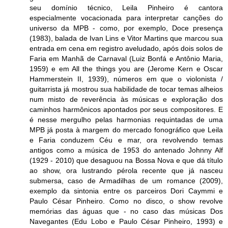
seu domínio técnico, Leila Pinheiro é cantora
especialmente vocacionada para interpretar canções do
universo da MPB - como, por exemplo, Doce presença
(1983), balada de Ivan Lins e Vitor Martins que marcou sua
entrada em cena em registro aveludado, após dois solos de
Faria em Manhã de Carnaval (Luiz Bonfá e Antônio Maria,
1959) e em All the things you are (Jerome Kern e Oscar
Hammerstein II, 1939), números em que o violonista /
guitarrista já mostrou sua habilidade de tocar temas alheios
num misto de reverência às músicas e exploração dos
caminhos harmônicos apontados por seus compositores. E
é nesse mergulho pelas harmonias requintadas de uma
MPB já posta à margem do mercado fonográfico que Leila
e Faria conduzem Céu e mar, ora revolvendo temas
antigos como a música de 1953 do antenado Johnny Alf
(1929 - 2010) que desaguou na Bossa Nova e que dá título
ao show, ora lustrando pérola recente que já nasceu
submersa, caso de Armadilhas de um romance (2009),
exemplo da sintonia entre os parceiros Dori Caymmi e
Paulo César Pinheiro. Como no disco, o show revolve
memórias das águas que - no caso das músicas Dos
Navegantes (Edu Lobo e Paulo César Pinheiro, 1993) e