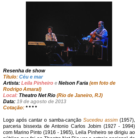
Resenha de show
Título:
Céu e mar
Artista:
Leila Pinheiro
e
Nelson Faria
(em foto de
Rodrigo Amaral)
Local:
Theatro Net Rio
(Rio de Janeiro, RJ)
Data:
19 de agosto de 2013
Cotação:
* * * *
Logo após cantar o samba-canção
Sucedeu assim
(1957),
parceria bissexta de Antonio Carlos Jobim (1927 - 1994)
com Marino Pinto (1916 - 1965), Leila Pinheiro se dirigiu ao