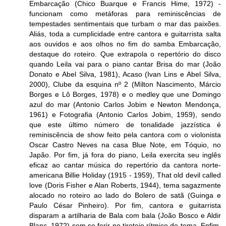
Embarcação (Chico Buarque e Francis Hime, 1972) -
funcionam como metáforas para reminiscências de
tempestades sentimentais que turbam o mar das paixões.
Aliás, toda a cumplicidade entre cantora e guitarrista salta
aos ouvidos e aos olhos no fim do samba Embarcação,
destaque do roteiro. Que extrapola o repertório do disco
quando Leila vai para o piano cantar Brisa do mar (João
Donato e Abel Silva, 1981), Acaso (Ivan Lins e Abel Silva,
2000), Clube da esquina nº 2 (Milton Nascimento, Márcio
Borges e Lô Borges, 1978) e o medley que une Domingo
azul do mar (Antonio Carlos Jobim e Newton Mendonça,
1961) e Fotografia (Antonio Carlos Jobim, 1959), sendo
que este último número de tonalidade jazzística é
reminiscência de show feito pela cantora com o violonista
Oscar Castro Neves na casa Blue Note, em Tóquio, no
Japão. Por fim, já fora do piano, Leila exercita seu inglês
eficaz ao cantar música do repertório da cantora norte-
americana Billie Holiday (1915 - 1959), That old devil called
love (Doris Fisher e Alan Roberts, 1944), tema sagazmente
alocado no roteiro ao lado do Bolero de satã (Guinga e
Paulo César Pinheiro). Por fim, cantora e guitarrista
disparam a artilharia de Bala com bala (João Bosco e Aldir
Blanc, 1972) sem se ferir no tiroteio rítmico do tema. Enfim,