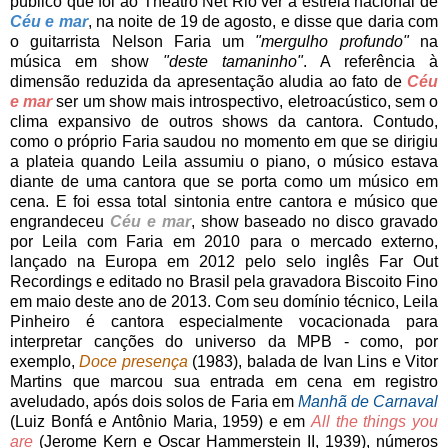
público que foi ao Theatro Net Rio ver a estreia nacional de
Céu e mar
, na noite de 19 de agosto, e disse que daria com
o guitarrista Nelson Faria um
"mergulho profundo"
na
música em show
"deste tamaninho"
. A referência à
dimensão reduzida da apresentação aludia ao fato de
Céu
e mar
ser um show mais introspectivo, eletroacústico, sem o
clima expansivo de outros shows da cantora. Contudo,
como o próprio Faria saudou no momento em que se dirigiu
a plateia quando Leila assumiu o piano, o músico estava
diante de uma cantora que se porta como um músico em
cena. E foi essa total sintonia entre cantora e músico que
engrandeceu
Céu e mar
, show baseado no disco gravado
por Leila com Faria em 2010 para o mercado externo,
lançado na Europa em 2012 pelo selo inglês Far Out
Recordings e editado no Brasil pela gravadora Biscoito Fino
em maio deste ano de 2013. Com seu domínio técnico, Leila
Pinheiro é cantora especialmente vocacionada para
interpretar canções do universo da MPB - como, por
exemplo,
Doce presença
(1983), balada de Ivan Lins e Vitor
Martins que marcou sua entrada em cena em registro
aveludado, após dois solos de Faria em
Manhã de Carnaval
(Luiz Bonfá e Antônio Maria, 1959) e em
All the things you
are
(Jerome Kern e Oscar Hammerstein II, 1939), números