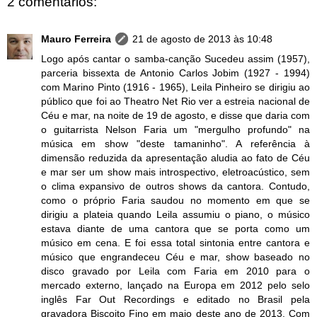
2 comentários:
Mauro Ferreira
21 de agosto de 2013 às 10:48
Logo após cantar o samba-canção Sucedeu assim (1957),
parceria bissexta de Antonio Carlos Jobim (1927 - 1994)
com Marino Pinto (1916 - 1965), Leila Pinheiro se dirigiu ao
público que foi ao Theatro Net Rio ver a estreia nacional de
Céu e mar, na noite de 19 de agosto, e disse que daria com
o guitarrista Nelson Faria um "mergulho profundo" na
música em show "deste tamaninho". A referência à
dimensão reduzida da apresentação aludia ao fato de Céu
e mar ser um show mais introspectivo, eletroacústico, sem
o clima expansivo de outros shows da cantora. Contudo,
como o próprio Faria saudou no momento em que se
dirigiu a plateia quando Leila assumiu o piano, o músico
estava diante de uma cantora que se porta como um
músico em cena. E foi essa total sintonia entre cantora e
músico que engrandeceu Céu e mar, show baseado no
disco gravado por Leila com Faria em 2010 para o
mercado externo, lançado na Europa em 2012 pelo selo
inglês Far Out Recordings e editado no Brasil pela
gravadora Biscoito Fino em maio deste ano de 2013. Com