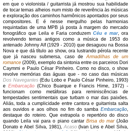
em que o violonista / guitarrista já mostrou sua habilidade
de tocar temas alheios num misto de reverência às músicas
e exploração dos caminhos harmônicos apontados por seus
compositores. E é nesse mergulho pelas harmonias
requintadas de uma MPB já posta à margem do mercado
fonográfico que Leila e Faria conduzem
Céu e mar
, ora
revolvendo temas antigos como a música de 1953 do
antenado Johnny Alf (1929 - 2010) que desaguou na Bossa
Nova e que dá título ao show, ora lustrando pérola recente
que já nasceu submersa, caso de
Armadilhas de um
romance
(2009), exemplo da sintonia entre os parceiros Dori
Caymmi e Paulo César Pinheiro. Como no disco, o show
revolve memórias das águas que - no caso das músicas
Dos Navegantes
(Edu Lobo e Paulo César Pinheiro, 1993)
e
Embarcação
(Chico Buarque e Francis Hime, 1972) -
funcionam como metáforas para reminiscências de
tempestades sentimentais que turbam o mar das paixões.
Aliás, toda a cumplicidade entre cantora e guitarrista salta
aos ouvidos e aos olhos no fim do samba
Embarcação
,
destaque do roteiro. Que extrapola o repertório do disco
quando Leila vai para o piano cantar
Brisa do mar
(João
Donato e Abel Silva, 1981),
Acaso
(Ivan Lins e Abel Silva,