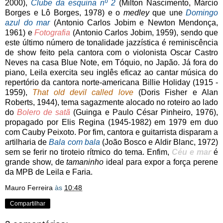
2000),
Clube da esquina nº 2
(Milton Nascimento, Márcio
Borges e Lô Borges, 1978) e o
medley
que une
Domingo
azul do mar
(Antonio Carlos Jobim e Newton Mendonça,
1961) e
Fotografia
(Antonio Carlos Jobim, 1959), sendo que
este último número de tonalidade jazzística é reminiscência
de show feito pela cantora com o violonista Oscar Castro
Neves na casa Blue Note, em Tóquio, no Japão. Já fora do
piano, Leila exercita seu inglês eficaz ao cantar música do
repertório da cantora norte-americana Billie Holiday (1915 -
1959),
That old devil called love
(Doris Fisher e Alan
Roberts, 1944), tema sagazmente alocado no roteiro ao lado
do
Bolero de satã
(Guinga e Paulo César Pinheiro, 1976),
propagado por Elis Regina (1945-1982) em 1979 em duo
com Cauby Peixoto. Por fim, cantora e guitarrista disparam a
artilharia de
Bala com bala
(João Bosco e Aldir Blanc, 1972)
sem se ferir no tiroteio rítmico do tema. Enfim,
Céu e mar
é
grande show, de
tamaninho
ideal para expor a força perene
da MPB de Leila e Faria.
Mauro Ferreira
às
10:48
Compartilhar