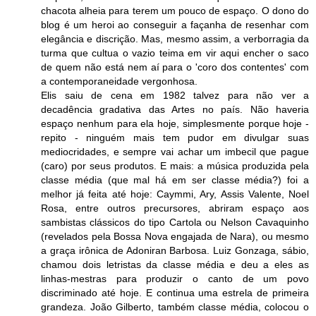
chacota alheia para terem um pouco de espaço. O dono do
blog é um heroi ao conseguir a façanha de resenhar com
elegância e discrição. Mas, mesmo assim, a verborragia da
turma que cultua o vazio teima em vir aqui encher o saco
de quem não está nem aí para o 'coro dos contentes' com
a contemporaneidade vergonhosa.
Elis saiu de cena em 1982 talvez para não ver a
decadência gradativa das Artes no país. Não haveria
espaço nenhum para ela hoje, simplesmente porque hoje -
repito - ninguém mais tem pudor em divulgar suas
mediocridades, e sempre vai achar um imbecil que pague
(caro) por seus produtos. E mais: a música produzida pela
classe média (que mal há em ser classe média?) foi a
melhor já feita até hoje: Caymmi, Ary, Assis Valente, Noel
Rosa, entre outros precursores, abriram espaço aos
sambistas clássicos do tipo Cartola ou Nelson Cavaquinho
(revelados pela Bossa Nova engajada de Nara), ou mesmo
a graça irônica de Adoniran Barbosa. Luiz Gonzaga, sábio,
chamou dois letristas da classe média e deu a eles as
linhas-mestras para produzir o canto de um povo
discriminado até hoje. E continua uma estrela de primeira
grandeza. João Gilberto, também classe média, colocou o