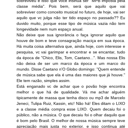
sobreviveu é isso que você insinua ser "MPB imposta pela
classe média". Pois bem, será que aquilo que vai
sobreviver como conceito musical no futuro, de hoje, vai ser
aquilo que vc julga não ter tido espaço no passado?? Eu
duvido muito, porque esse tipo de música vazia não tem
longevidade nem num espaço anual.
Não deixe que sua ignorância o faça ignorar aquilo que
houve de bom e teve consagração maciça em sua época.
Há muita coisa alternativa que, ainda hoje, com interesse e
pesquisa, vc vai garimpar e encontrar e se encantar, tudo
da época de "Chico, Elis, Tom, Caetano...". Mas nossa Elis
não deixa de ser um marco da época e um marco do
mundo. Disse Caetano n'O Globo domingo: "Quem entende
de música sabe que ela é uma das maiores que já houve."
Ele tem razão, simples assim.
Está enganado vc de achar que o povão hoje encontra
melhor o que há de qualidade. Vá me achar alguém
tipicamente de massa que tenha disco ou mp3 de Marcelo
Jeneci, Tulipa Ruiz, Kassin, etc! Não há! Eles ditam o LIXO
e a classe média compra esse LIXO. Quem decaiu foi o
público, não a música. O que decaiu foi o olhar daquilo que
é bom pelo Brasil. O melhor de nossa música sempre teve
apreciação mais justa no exterior, e isso continua até