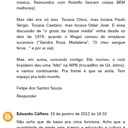
música, Raimundos com Rodolfo fizeram coisas BEM
melhores).
Mas não era só isso. Tocava Chico, mas tocava Paulo
Sérgio. Tocava Caetano, mas tocava Odair José. E essa
discussão de "o gosto da classe média" vinha desde os
idos de 1978, quando o Magal cansou de emplacar
sucessos ("Sandra Rosa Madalena", "O meu sangue
ferve..." e por aí vai).
Mas, em suma, concordo contigo. Elis morreu, o rock
brasileiro deu uma "blitz" na MPB (trocadilho de Gil, ótimo),
e vamos continuando. Pra frente é que se anda. Tem
espaço pra todo mundo.
Felipe dos Santos Souza
Responder
Eduardo Cáffaro
19 de janeiro de 2012 às 18:32
Não acho que de baixo pra cima funciona. Acho que a
quantidade de gente sem acesso a educação e cultura é