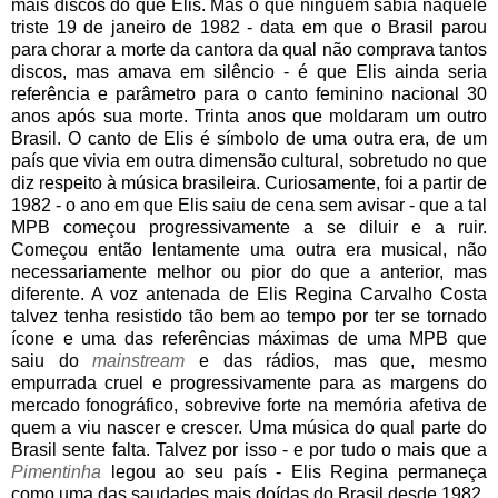
mais discos do que Elis. Mas o que ninguém sabia naquele
triste 19 de janeiro de 1982 - data em que o Brasil parou
para chorar a morte da cantora da qual não comprava tantos
discos, mas amava em silêncio - é que Elis ainda seria
referência e parâmetro para o canto feminino nacional 30
anos após sua morte. Trinta anos que moldaram um outro
Brasil. O canto de Elis é símbolo de uma outra era, de um
país que vivia em outra dimensão cultural, sobretudo no que
diz respeito à música brasileira. Curiosamente, foi a partir de
1982 - o ano em que Elis saiu de cena sem avisar - que a tal
MPB começou progressivamente a se diluir e a ruir.
Começou então lentamente uma outra era musical, não
necessariamente melhor ou pior do que a anterior, mas
diferente. A voz antenada de Elis Regina Carvalho Costa
talvez tenha resistido tão bem ao tempo por ter se tornado
ícone e uma das referências máximas de uma MPB que
saiu do
mainstream
e das rádios, mas que, mesmo
empurrada cruel e progressivamente para as margens do
mercado fonográfico, sobrevive forte na memória afetiva de
quem a viu nascer e crescer. Uma música do qual parte do
Brasil sente falta. Talvez por isso - e por tudo o mais que a
Pimentinha
legou ao seu país - Elis Regina permaneça
como uma das saudades mais doídas do Brasil desde 1982.