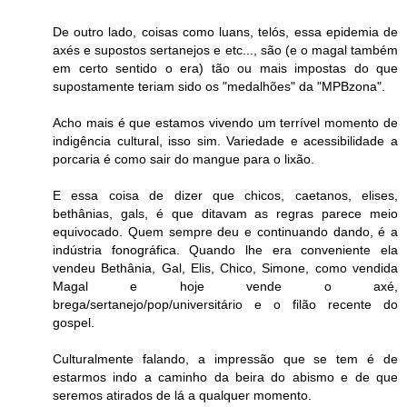
De outro lado, coisas como luans, telós, essa epidemia de
axés e supostos sertanejos e etc..., são (e o magal também
em certo sentido o era) tão ou mais impostas do que
supostamente teriam sido os "medalhões" da "MPBzona".
Acho mais é que estamos vivendo um terrível momento de
indigência cultural, isso sim. Variedade e acessibilidade a
porcaria é como sair do mangue para o lixão.
E essa coisa de dizer que chicos, caetanos, elises,
bethânias, gals, é que ditavam as regras parece meio
equivocado. Quem sempre deu e continuando dando, é a
indústria fonográfica. Quando lhe era conveniente ela
vendeu Bethânia, Gal, Elis, Chico, Simone, como vendida
Magal e hoje vende o axé,
brega/sertanejo/pop/universitário e o filão recente do
gospel.
Culturalmente falando, a impressão que se tem é de
estarmos indo a caminho da beira do abismo e de que
seremos atirados de lá a qualquer momento.