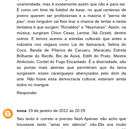
unanimidade, mas é exatamente assim que não é para ser.
É como um time de futebol de base, no qual centenas de
jovens querem ser profissionais e a maioria é "perna de
pau", mas ninguém vai lhes tirar a chance de tentar e nesta
tentativa é que surgem “Ronaldos” e “Neymares”. Assim, na
música, surgiram Chico Cesar, Lenine, Ná Ozzeti, dentre
outros. E temos acesso a estrelas culturais que antes a
indústria nos negava como Lia de Itamaracá, Selma do
Coco, Banda de Pífanos de Caruaru, Maracatu Estrela
Brilhante do Recife, Boi de Axixá, Edith do Prato, Mestre
Ambrósio, Cordel do Fogo Encantado. É a diversidade, são
as portas mais abertas que permitiram que da lama
surgissem esses caranguejos abençoados pelo dom da
arte. Não fosse essa democracia cultural, estariam ainda
todos no mangue.
Responder
noca
19 de janeiro de 2012 às 20:29
Seu texto é correto e preciso flash.Apenas não acho que
houvesse tanto "amar em silencio" não.Elis era muito