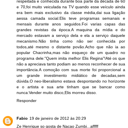
respeitada e conhecida durante boa parte da década de 60
e 70,foi muito veiculada na TV quando esse veículo ainda
era bem mais exclusivo da classe média,dai sua ligação
aessa camada social.Elis teve programas semanais e
mensais durante anos seguidos.Foi varias capas das
grandes revistas da época.A maquina da mídia e do
mercado estavam a serviço dela e ela a serviço daquele
mecanismo.Não tinha como não ser conhecida por
todos,até mesmo o distante povão.Acho que não ia ao
popular Chacrinha,mas não esqueço de um quadro no
programa dele:"Quem imita melhor Elis Regina"!Até os que
não a apreciava tanto podiam ao menos reconhecer de sua
importância.A comoção com sua morte foi proporcional a
um grande investimento midiático de decadas,sem
dúvida.O neo-liberalismo estava despontando no horizonte
e o artista e sua arte tinham que se bancar como
nunca:Vender muito disco,Elis morreu disso.
Responder
Fabio
19 de janeiro de 2012 às 20:29
Ze Henrique so gosta de Nacao Zumbi...afffff