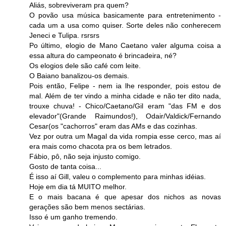
Aliás, sobreviveram pra quem?
O povão usa música basicamente para entretenimento -
cada um a usa como quiser. Sorte deles não conherecem
Jeneci e Tulipa. rsrsrs
Po último, elogio de Mano Caetano valer alguma coisa a
essa altura do campeonato é brincadeira, né?
Os elogios dele são café com leite.
O Baiano banalizou-os demais.
Pois então, Felipe - nem ia lhe responder, pois estou de
mal. Além de ter vindo a minha cidade e não ter dito nada,
trouxe chuva! - Chico/Caetano/Gil eram "das FM e dos
elevador"(Grande Raimundos!), Odair/Valdick/Fernando
Cesar(os "cachorros" eram das AMs e das cozinhas.
Vez por outra um Magal da vida rompia esse cerco, mas aí
era mais como chacota pra os bem letrados.
Fábio, pô, não seja injusto comigo.
Gosto de tanta coisa...
É isso aí Gill, valeu o complemento para minhas idéias.
Hoje em dia tá MUITO melhor.
E o mais bacana é que apesar dos nichos as novas
gerações são bem menos sectárias.
Isso é um ganho tremendo.