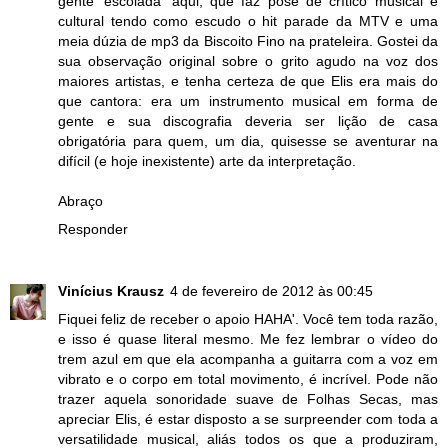
gente 'escolada' aqui, que faz pose de crítico musical e
cultural tendo como escudo o hit parade da MTV e uma
meia dúzia de mp3 da Biscoito Fino na prateleira. Gostei da
sua observação original sobre o grito agudo na voz dos
maiores artistas, e tenha certeza de que Elis era mais do
que cantora: era um instrumento musical em forma de
gente e sua discografia deveria ser lição de casa
obrigatória para quem, um dia, quisesse se aventurar na
difícil (e hoje inexistente) arte da interpretação.
Abraço
Responder
Vinícius Krausz
4 de fevereiro de 2012 às 00:45
Fiquei feliz de receber o apoio HAHA'. Você tem toda razão,
e isso é quase literal mesmo. Me fez lembrar o vídeo do
trem azul em que ela acompanha a guitarra com a voz em
vibrato e o corpo em total movimento, é incrível. Pode não
trazer aquela sonoridade suave de Folhas Secas, mas
apreciar Elis, é estar disposto a se surpreender com toda a
versatilidade musical, aliás todos os que a produziram,