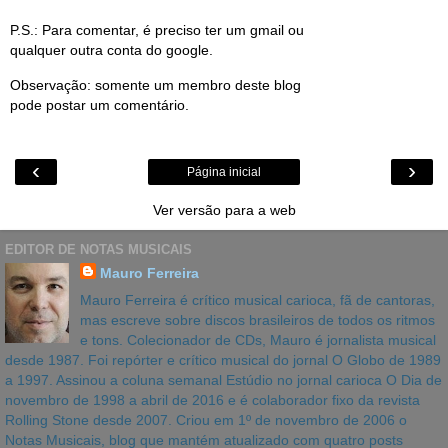
P.S.: Para comentar, é preciso ter um gmail ou
qualquer outra conta do google.
Observação: somente um membro deste blog
pode postar um comentário.
‹
›
Página inicial
Ver versão para a web
EDITOR DE NOTAS MUSICAIS
Mauro Ferreira
Mauro Ferreira é crítico musical carioca, fã de cantoras,
mas escreve sobre discos brasileiros de todos os ritmos
e tons. Colecionador de CDs, Mauro é jornalista musical
desde 1987. Foi repórter e crítico musical do jornal O Globo de 1989
a 1997. Assinou a coluna semanal Estúdio no jornal carioca O Dia de
novembro de 1998 a abril de 2016 e é colaborador fixo da revista
Rolling Stone desde 2007. Criou em 1º de novembro de 2006 o
Notas Musicais, blog que mantém atualizado com quatro posts