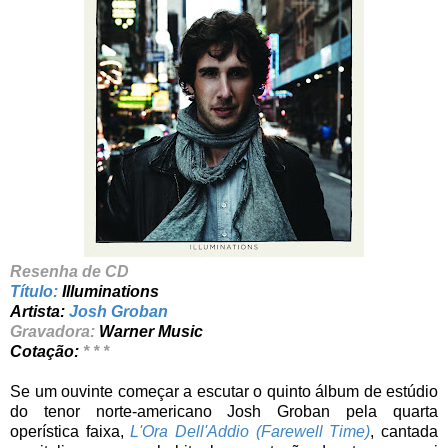
Resenha de CD
Título:
Illuminations
Artista:
Josh Groban
Gravadora:
Warner Music
Cotação:
* * *
Se um ouvinte começar a escutar o quinto álbum de estúdio
do tenor norte-americano Josh Groban pela quarta
operística faixa,
L'Ora Dell'Addio (Farewell Time)
, cantada