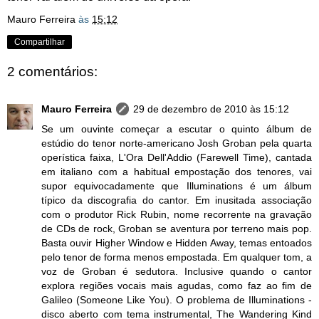
Mauro Ferreira
às
15:12
Compartilhar
2 comentários:
Mauro Ferreira
29 de dezembro de 2010 às 15:12
Se um ouvinte começar a escutar o quinto álbum de
estúdio do tenor norte-americano Josh Groban pela quarta
operística faixa, L'Ora Dell'Addio (Farewell Time), cantada
em italiano com a habitual empostação dos tenores, vai
supor equivocadamente que Illuminations é um álbum
típico da discografia do cantor. Em inusitada associação
com o produtor Rick Rubin, nome recorrente na gravação
de CDs de rock, Groban se aventura por terreno mais pop.
Basta ouvir Higher Window e Hidden Away, temas entoados
pelo tenor de forma menos empostada. Em qualquer tom, a
voz de Groban é sedutora. Inclusive quando o cantor
explora regiões vocais mais agudas, como faz ao fim de
Galileo (Someone Like You). O problema de Illuminations -
disco aberto com tema instrumental, The Wandering Kind