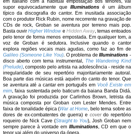
em italiano com a habitual empostação dos tenores, vai
supor equivocadamente que
Illuminations
é um álbum
típico da discografia do cantor. Em inusitada associação
com o produtor Rick Rubin, nome recorrente na gravação de
CDs de rock, Groban se aventura por terreno mais pop.
Basta ouvir
Higher Window
e
Hidden Away
, temas entoados
pelo tenor de forma menos empostada. Em qualquer tom, a
voz de Groban é sedutora. Inclusive quando o cantor
explora regiões vocais mais agudas, como faz ao fim de
Galileo (Someone Like You)
. O problema de
Illuminations
-
disco aberto com tema instrumental,
The Wandering Kind
(Prelude)
, composto pelo artista na adolescência - reside na
irregularidade de seu repertório majoritariamente autoral.
Boa parte das músicas está aquém do canto do tenor. Que
se aventura até a cantar em português em
Você Existe em
mim
, faixa sustentada pelo baticum da baiana Banda Didá.
A gravação foi produzida por Carlinhos Brown, letrista da
música composta por Groban com Lester Mendes. Entre
faixa de tonalidade épica (
War at Home
, belo tema sobre as
dores de ex-combatentes de guerra) e
cover
do repertório
roqueiro de Nick Cave (
Straight to You
), Josh Groban nem
sempre parece à vontade em
Illuminations
, CD em que o
tenor vai além do universo da ópera.