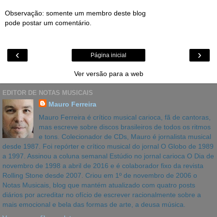
Observação: somente um membro deste blog
pode postar um comentário.
‹
›
Página inicial
Ver versão para a web
EDITOR DE NOTAS MUSICAIS
Mauro Ferreira
Mauro Ferreira é crítico musical carioca, fã de cantoras,
mas escreve sobre discos brasileiros de todos os ritmos
e tons. Colecionador de CDs, Mauro é jornalista musical
desde 1987. Foi repórter e crítico musical do jornal O Globo de 1989
a 1997. Assinou a coluna semanal Estúdio no jornal carioca O Dia de
novembro de 1998 a abril de 2016 e é colaborador fixo da revista
Rolling Stone desde 2007. Criou em 1º de novembro de 2006 o
Notas Musicais, blog que mantém atualizado com quatro posts
diários por acreditar no ofício de escrever racionalmente sobre a
mais emocional e bela das formas de arte, a deusa música.