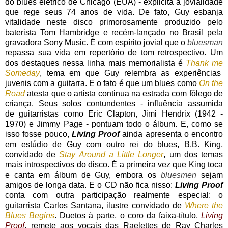
do blues elétrico de Chicago (EUA) - explicita a jovialidade
que rege seus 74 anos de vida. De fato, Guy esbanja
vitalidade neste disco primorosamente produzido pelo
baterista Tom Hambridge e recém-lançado no Brasil pela
gravadora Sony Music. É com espírito jovial que o
bluesman
repassa sua vida em repertório de tom retrospectivo. Um
dos destaques nessa linha mais memorialista é
Thank me
Someday
, tema em que Guy relembra as experiências
juvenis com a guitarra. E o fato é que um blues como
On the
Road
atesta que o artista continua na estrada com fôlego de
criança. Seus solos contundentes - influência assumida
de guitarristas como Eric Clapton, Jimi Hendrix (1942 -
1970) e Jimmy Page - pontuam todo o álbum. E, como se
isso fosse pouco,
Living Proof
ainda apresenta o encontro
em estúdio de Guy com outro rei do blues, B.B. King,
convidado de
Stay Around a Little Longer
, um dos temas
mais introspectivos do disco. É a primeira vez que King toca
e canta em álbum de Guy, embora os
bluesmen
sejam
amigos de longa data. E o CD não fica nisso:
Living Proof
conta com outra participação realmente especial: o
guitarrista Carlos Santana, ilustre convidado de
Where the
Blues Begins
. Duetos à parte, o coro da faixa-título,
Living
Proof
, remete aos vocais das Raelettes de Ray Charles