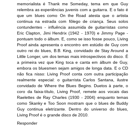
memorialista é Thank me Someday, tema em que Guy
relembra as experiências juvenis com a guitarra. E o fato é
que um blues como On the Road atesta que o artista
continua na estrada com fôlego de criança. Seus solos
contundentes - influência assumida de guitarristas como
Eric Clapton, Jimi Hendrix (1942 - 1970) e Jimmy Page -
pontuam todo o álbum. E, como se isso fosse pouco, Living
Proof ainda apresenta o encontro em estúdio de Guy com
outro rei do blues, B.B. King, convidado de Stay Around a
Little Longer, um dos temas mais introspectivos do disco. É
a primeira vez que King toca e canta em álbum de Guy,
embora os bluesmen sejam amigos de longa data. E o CD
não fica nisso: Living Proof conta com outra participação
realmente especial: o guitarrista Carlos Santana, ilustre
convidado de Where the Blues Begins. Duetos à parte, o
coro da faixa-título, Living Proof, remete aos vocais das
Raelettes de Ray Charles (1930 - 2004) enquanto temas
como Skanky e Too Soon mostram que o blues de Buddy
Guy continua eletrizante. Dentro do universo do blues,
Living Proof é o grande disco de 2010.
Responder