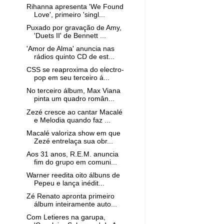
Rihanna apresenta 'We Found
Love', primeiro 'singl...
Puxado por gravação de Amy,
'Duets II' de Bennett ...
'Amor de Alma' anuncia nas
rádios quinto CD de est...
CSS se reaproxima do electro-
pop em seu terceiro á...
No terceiro álbum, Max Viana
pinta um quadro român...
Zezé cresce ao cantar Macalé
e Melodia quando faz ...
Macalé valoriza show em que
Zezé entrelaça sua obr...
Aos 31 anos, R.E.M. anuncia
fim do grupo em comuni...
Warner reedita oito álbuns de
Pepeu e lança inédit...
Zé Renato apronta primeiro
álbum inteiramente auto...
Com Letieres na garupa,