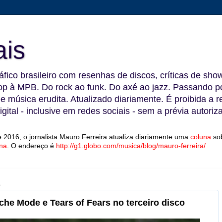
ais
fico brasileiro com resenhas de discos, críticas de show
 à MPB. Do rock ao funk. Do axé ao jazz. Passando por
 e música erudita. Atualizado diariamente. É proibida a 
gital - inclusive em redes sociais - sem a prévia autoriz
 2016, o jornalista Mauro Ferreira atualiza diariamente uma
coluna
so
na
.
O endereço é
http://g1.globo.com/musica/blog/mauro-ferreira/
1
he Mode e Tears of Fears no terceiro disco