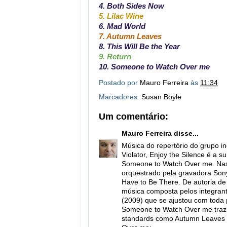
4. Both Sides Now
5. Lilac Wine
6. Mad World
7. Autumn Leaves
8. This Will Be the Year
9. Return
10. Someone to Watch Over me
Postado por
Mauro Ferreira
às
11:34
Marcadores:
Susan Boyle
Um comentário:
Mauro Ferreira
disse...
Música do repertório do grupo 
Violator, Enjoy the Silence é a 
Someone to Watch Over me. Nas
orquestrado pela gravadora Sony
Have to Be There. De autoria d
música composta pelos integrant
(2009) que se ajustou com toda 
Someone to Watch Over me traz a
standards como Autumn Leaves e