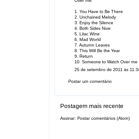
Over me:
1. You Have to Be There
2. Unchained Melody
3. Enjoy the Silence
4. Both Sides Now
5. Lilac Wine
6. Mad World
7. Autumn Leaves
8. This Will Be the Year
9. Return
10. Someone to Watch Over me
25 de setembro de 2011 às 11:3
Postar um comentário
Postagem mais recente
Assinar:
Postar comentários (Atom)