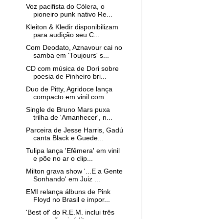
Voz pacifista do Cólera, o
pioneiro punk nativo Re...
Kleiton & Kledir disponibilizam
para audição seu C...
Com Deodato, Aznavour cai no
samba em 'Toujours' s...
CD com música de Dori sobre
poesia de Pinheiro bri...
Duo de Pitty, Agridoce lança
compacto em vinil com...
Single de Bruno Mars puxa
trilha de 'Amanhecer', n...
Parceira de Jesse Harris, Gadú
canta Black e Guede...
Tulipa lança 'Efêmera' em vinil
e põe no ar o clip...
Milton grava show '...E a Gente
Sonhando' em Juiz ...
EMI relança álbuns de Pink
Floyd no Brasil e impor...
'Best of' do R.E.M. inclui três