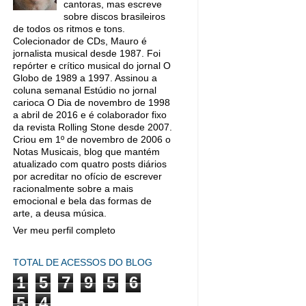
cantoras, mas escreve
sobre discos brasileiros
de todos os ritmos e tons.
Colecionador de CDs, Mauro é
jornalista musical desde 1987. Foi
repórter e crítico musical do jornal O
Globo de 1989 a 1997. Assinou a
coluna semanal Estúdio no jornal
carioca O Dia de novembro de 1998
a abril de 2016 e é colaborador fixo
da revista Rolling Stone desde 2007.
Criou em 1º de novembro de 2006 o
Notas Musicais, blog que mantém
atualizado com quatro posts diários
por acreditar no ofício de escrever
racionalmente sobre a mais
emocional e bela das formas de
arte, a deusa música.
Ver meu perfil completo
TOTAL DE ACESSOS DO BLOG
1
5
7
9
5
6
5
4