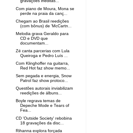
gravações inéditas...
Com piano de Moura, Mona se
perde na praia da canç...
Chegam ao Brasil reedições
(com bônus) de 'McCartn...
Melodia grava Geraldo para
CD e DVD que
documentam...
Zé canta parcerias com Lula
Queiroga e Pedro Luís ...
Com Klinghoffer na guitarra,
Red Hot faz show memo...
Sem pegada e energia, Snow
Patrol faz show protoco...
Questões autorais inviabilizam
reedições de álbuns...
Boyle regrava temas de
Depeche Mode e Tears of
Fea...
CD 'Outside Society' rebobina
18 gravações da disc...
Rihanna explora forçada