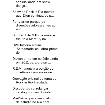
sensualidade em show
dança...
Show no Rock in Rio mostra
que Elton continua de p...
Perry arma parque de
diversões adolescentes ao
enc...
Voz frágil de Milton esmaece
tributo a Mercury na ...
DVD historia álbum
'Screamadelica', obra-prima
do ...
Djavan entra em estúdio ainda
em 2011 para gravar ...
R.E.M. anuncia a edição de
coletânea com sucessos ...
Gravação original do tema do
Rock in Rio é editada...
Discobertas vai relançar
catálogo do selo Pointer ...
Mart'nália grava sexto álbum
de estúdio no Rio com...