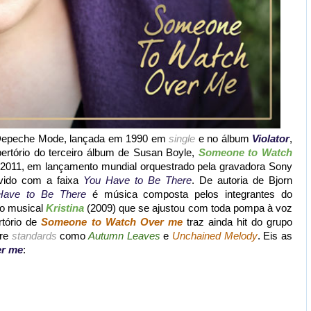
s Depeche Mode, lançada em 1990 em
single
e no álbum
Violator
,
ertório do terceiro álbum de Susan Boyle,
Someone to Watch
2011, em lançamento mundial orquestrado pela gravadora Sony
ovido com a faixa
You Have to Be There
. De autoria de Bjorn
Have to Be There
é música composta pelos integrantes do
 o musical
Kristina
(2009) que se ajustou com toda pompa à voz
rtório de
Someone to Watch Over me
traz ainda hit do grupo
tre
standards
como
Autumn Leaves
e
Unchained Melody
. Eis as
er me
: