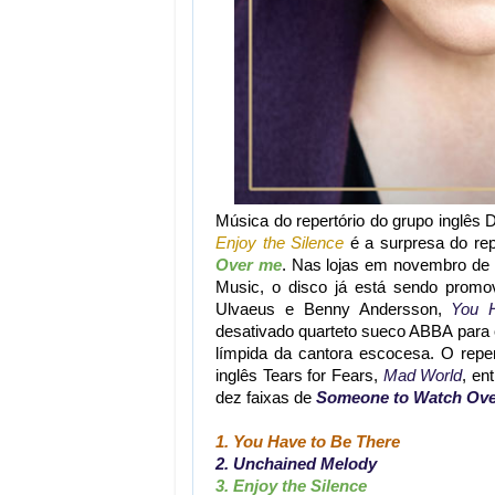
Música do repertório do grupo inglê
Enjoy the Silence
é a surpresa do rep
Over me
.
Nas lojas em novembro de 
Music, o disco já está sendo prom
Ulvaeus e Benny Andersson,
You 
desativado quarteto sueco ABBA para
límpida da cantora escocesa. O repe
inglês Tears for Fears,
Mad World
, en
dez faixas de
Someone to Watch Ov
1. You Have to Be There
2. Unchained Melody
3. Enjoy the Silence