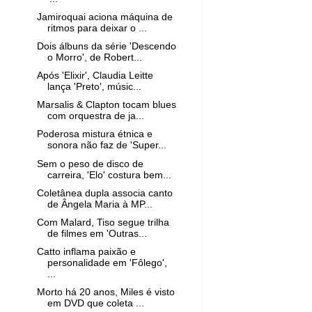
Jamiroquai aciona máquina de
ritmos para deixar o ...
Dois álbuns da série 'Descendo
o Morro', de Robert...
Após 'Elixir', Claudia Leitte
lança 'Preto', músic...
Marsalis & Clapton tocam blues
com orquestra de ja...
Poderosa mistura étnica e
sonora não faz de 'Super...
Sem o peso de disco de
carreira, 'Elo' costura bem...
Coletânea dupla associa canto
de Ângela Maria à MP...
Com Malard, Tiso segue trilha
de filmes em 'Outras...
Catto inflama paixão e
personalidade em 'Fôlego',
...
Morto há 20 anos, Miles é visto
em DVD que coleta ...