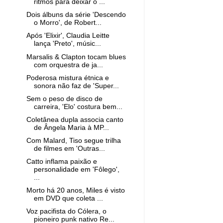
ritmos para deixar o ...
Dois álbuns da série 'Descendo
o Morro', de Robert...
Após 'Elixir', Claudia Leitte
lança 'Preto', músic...
Marsalis & Clapton tocam blues
com orquestra de ja...
Poderosa mistura étnica e
sonora não faz de 'Super...
Sem o peso de disco de
carreira, 'Elo' costura bem...
Coletânea dupla associa canto
de Ângela Maria à MP...
Com Malard, Tiso segue trilha
de filmes em 'Outras...
Catto inflama paixão e
personalidade em 'Fôlego',
...
Morto há 20 anos, Miles é visto
em DVD que coleta ...
Voz pacifista do Cólera, o
pioneiro punk nativo Re...