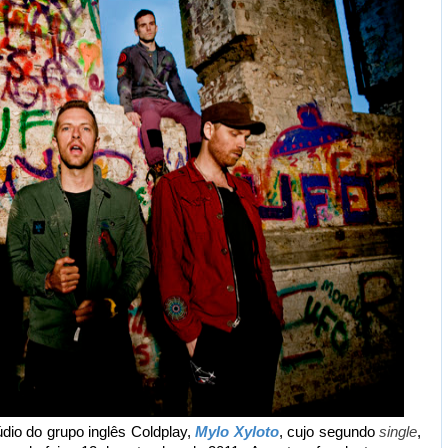
dio do grupo inglês Coldplay,
Mylo Xyloto
, cujo segundo
single
,