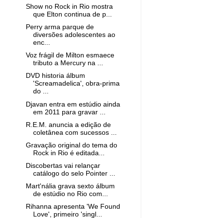
Show no Rock in Rio mostra
que Elton continua de p...
Perry arma parque de
diversões adolescentes ao
enc...
Voz frágil de Milton esmaece
tributo a Mercury na ...
DVD historia álbum
'Screamadelica', obra-prima
do ...
Djavan entra em estúdio ainda
em 2011 para gravar ...
R.E.M. anuncia a edição de
coletânea com sucessos ...
Gravação original do tema do
Rock in Rio é editada...
Discobertas vai relançar
catálogo do selo Pointer ...
Mart'nália grava sexto álbum
de estúdio no Rio com...
Rihanna apresenta 'We Found
Love', primeiro 'singl...