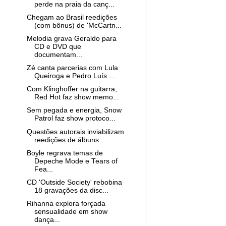
perde na praia da canç...
Chegam ao Brasil reedições
(com bônus) de 'McCartn...
Melodia grava Geraldo para
CD e DVD que
documentam...
Zé canta parcerias com Lula
Queiroga e Pedro Luís ...
Com Klinghoffer na guitarra,
Red Hot faz show memo...
Sem pegada e energia, Snow
Patrol faz show protoco...
Questões autorais inviabilizam
reedições de álbuns...
Boyle regrava temas de
Depeche Mode e Tears of
Fea...
CD 'Outside Society' rebobina
18 gravações da disc...
Rihanna explora forçada
sensualidade em show
dança...