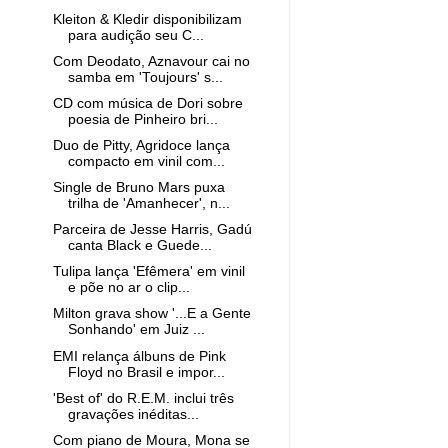
Kleiton & Kledir disponibilizam
para audição seu C...
Com Deodato, Aznavour cai no
samba em 'Toujours' s...
CD com música de Dori sobre
poesia de Pinheiro bri...
Duo de Pitty, Agridoce lança
compacto em vinil com...
Single de Bruno Mars puxa
trilha de 'Amanhecer', n...
Parceira de Jesse Harris, Gadú
canta Black e Guede...
Tulipa lança 'Efêmera' em vinil
e põe no ar o clip...
Milton grava show '...E a Gente
Sonhando' em Juiz ...
EMI relança álbuns de Pink
Floyd no Brasil e impor...
'Best of' do R.E.M. inclui três
gravações inéditas...
Com piano de Moura, Mona se