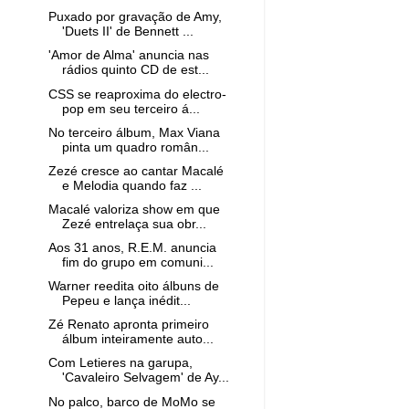
Puxado por gravação de Amy,
'Duets II' de Bennett ...
'Amor de Alma' anuncia nas
rádios quinto CD de est...
CSS se reaproxima do electro-
pop em seu terceiro á...
No terceiro álbum, Max Viana
pinta um quadro român...
Zezé cresce ao cantar Macalé
e Melodia quando faz ...
Macalé valoriza show em que
Zezé entrelaça sua obr...
Aos 31 anos, R.E.M. anuncia
fim do grupo em comuni...
Warner reedita oito álbuns de
Pepeu e lança inédit...
Zé Renato apronta primeiro
álbum inteiramente auto...
Com Letieres na garupa,
'Cavaleiro Selvagem' de Ay...
No palco, barco de MoMo se