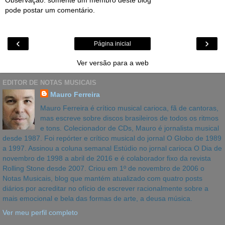
pode postar um comentário.
‹
›
Página inicial
Ver versão para a web
EDITOR DE NOTAS MUSICAIS
Mauro Ferreira
Mauro Ferreira é crítico musical carioca, fã de cantoras,
mas escreve sobre discos brasileiros de todos os ritmos
e tons. Colecionador de CDs, Mauro é jornalista musical
desde 1987. Foi repórter e crítico musical do jornal O Globo de 1989
a 1997. Assinou a coluna semanal Estúdio no jornal carioca O Dia de
novembro de 1998 a abril de 2016 e é colaborador fixo da revista
Rolling Stone desde 2007. Criou em 1º de novembro de 2006 o
Notas Musicais, blog que mantém atualizado com quatro posts
diários por acreditar no ofício de escrever racionalmente sobre a
mais emocional e bela das formas de arte, a deusa música.
Ver meu perfil completo