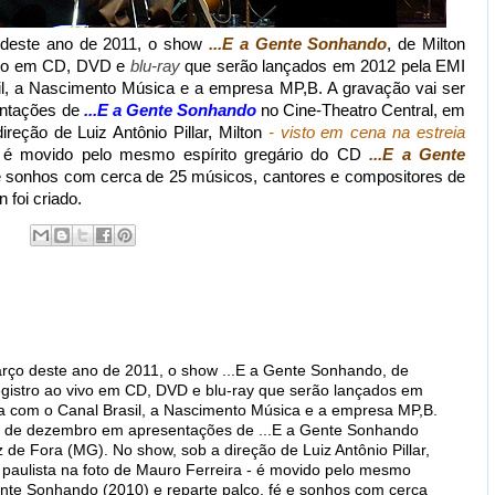
 deste ano de 2011, o show
...E a Gente Sonhando
, de Milton
vivo em CD, DVD e
blu-ray
que serão lançados em 2012 pela EMI
l, a Nascimento Música e a empresa MP,B. A gravação vai ser
entações de
...E a Gente Sonhando
no Cine-Theatro Central, em
reção de Luiz Antônio Pillar, Milton
- visto em cena na estreia
é movido pelo mesmo espírito gregário do CD
...E a Gente
 e sonhos com cerca de 25 músicos, cantores e compositores de
 foi criado.
arço deste ano de 2011, o show ...E a Gente Sonhando, de
egistro ao vivo em CD, DVD e blu-ray que serão lançados em
a com o Canal Brasil, a Nascimento Música e a empresa MP,B.
e 4 de dezembro em apresentações de ...E a Gente Sonhando
 de Fora (MG). No show, sob a direção de Luiz Antônio Pillar,
a paulista na foto de Mauro Ferreira - é movido pelo mesmo
Gente Sonhando (2010) e reparte palco, fé e sonhos com cerca