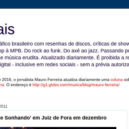
ais
fico brasileiro com resenhas de discos, críticas de show
 à MPB. Do rock ao funk. Do axé ao jazz. Passando por
 e música erudita. Atualizado diariamente. É proibida a 
gital - inclusive em redes sociais - sem a prévia autoriz
 2016, o jornalista Mauro Ferreira atualiza diariamente uma
coluna
so
na
.
O endereço é
http://g1.globo.com/musica/blog/mauro-ferreira/
2011
nte Sonhando' em Juiz de Fora em dezembro