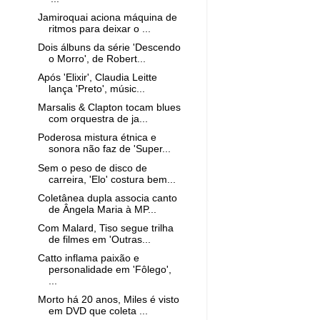
Jamiroquai aciona máquina de
ritmos para deixar o ...
Dois álbuns da série 'Descendo
o Morro', de Robert...
Após 'Elixir', Claudia Leitte
lança 'Preto', músic...
Marsalis & Clapton tocam blues
com orquestra de ja...
Poderosa mistura étnica e
sonora não faz de 'Super...
Sem o peso de disco de
carreira, 'Elo' costura bem...
Coletânea dupla associa canto
de Ângela Maria à MP...
Com Malard, Tiso segue trilha
de filmes em 'Outras...
Catto inflama paixão e
personalidade em 'Fôlego',
...
Morto há 20 anos, Miles é visto
em DVD que coleta ...