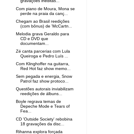
gravações inéditas...
Com piano de Moura, Mona se
perde na praia da canç...
Chegam ao Brasil reedições
(com bônus) de 'McCartn...
Melodia grava Geraldo para
CD e DVD que
documentam...
Zé canta parcerias com Lula
Queiroga e Pedro Luís ...
Com Klinghoffer na guitarra,
Red Hot faz show memo...
Sem pegada e energia, Snow
Patrol faz show protoco...
Questões autorais inviabilizam
reedições de álbuns...
Boyle regrava temas de
Depeche Mode e Tears of
Fea...
CD 'Outside Society' rebobina
18 gravações da disc...
Rihanna explora forçada