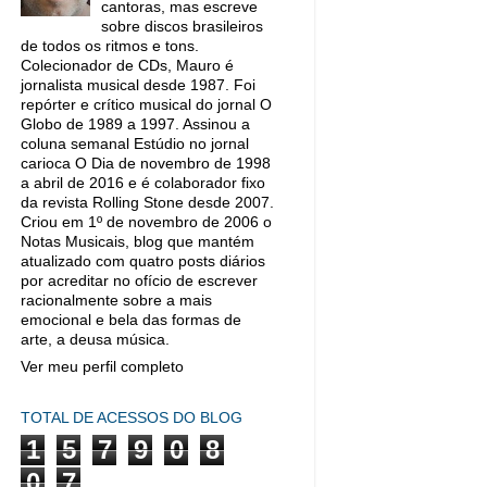
cantoras, mas escreve
sobre discos brasileiros
de todos os ritmos e tons.
Colecionador de CDs, Mauro é
jornalista musical desde 1987. Foi
repórter e crítico musical do jornal O
Globo de 1989 a 1997. Assinou a
coluna semanal Estúdio no jornal
carioca O Dia de novembro de 1998
a abril de 2016 e é colaborador fixo
da revista Rolling Stone desde 2007.
Criou em 1º de novembro de 2006 o
Notas Musicais, blog que mantém
atualizado com quatro posts diários
por acreditar no ofício de escrever
racionalmente sobre a mais
emocional e bela das formas de
arte, a deusa música.
Ver meu perfil completo
TOTAL DE ACESSOS DO BLOG
1
5
7
9
0
8
0
7