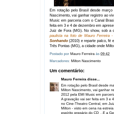
Em rotação pelo Brasil desde março
Nascimento, vai ganhar registro ao 
Music em parceria com o Canal Brasi
feita em 3 e 4 de dezembro em apres
Juiz de Fora (MG). No show, sob a di
paulista na foto de Mauro Ferreira -
Sonhando
(2010) e reparte palco, fé
Três Pontas (MG), a cidade onde Milton
Postado por
Mauro Ferreira
às
09:42
Marcadores:
Milton Nascimento
Um comentário:
Mauro Ferreira
disse...
Em rotação pelo Brasil desde m
Milton Nascimento, vai ganhar r
2012 pela EMI Music em parceri
A gravação vai ser feita em 3 
no Cine-Theatro Central, em Juiz
Milton - visto em cena na estrei
espírito gregário do CD ...E a 