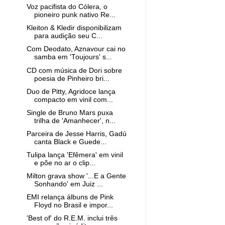
Voz pacifista do Cólera, o
pioneiro punk nativo Re...
Kleiton & Kledir disponibilizam
para audição seu C...
Com Deodato, Aznavour cai no
samba em 'Toujours' s...
CD com música de Dori sobre
poesia de Pinheiro bri...
Duo de Pitty, Agridoce lança
compacto em vinil com...
Single de Bruno Mars puxa
trilha de 'Amanhecer', n...
Parceira de Jesse Harris, Gadú
canta Black e Guede...
Tulipa lança 'Efêmera' em vinil
e põe no ar o clip...
Milton grava show '...E a Gente
Sonhando' em Juiz ...
EMI relança álbuns de Pink
Floyd no Brasil e impor...
'Best of' do R.E.M. inclui três