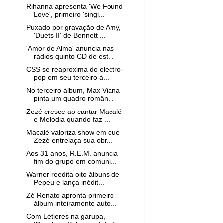
Rihanna apresenta 'We Found
Love', primeiro 'singl...
Puxado por gravação de Amy,
'Duets II' de Bennett ...
'Amor de Alma' anuncia nas
rádios quinto CD de est...
CSS se reaproxima do electro-
pop em seu terceiro á...
No terceiro álbum, Max Viana
pinta um quadro român...
Zezé cresce ao cantar Macalé
e Melodia quando faz ...
Macalé valoriza show em que
Zezé entrelaça sua obr...
Aos 31 anos, R.E.M. anuncia
fim do grupo em comuni...
Warner reedita oito álbuns de
Pepeu e lança inédit...
Zé Renato apronta primeiro
álbum inteiramente auto...
Com Letieres na garupa,