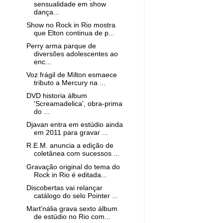
sensualidade em show
dança...
Show no Rock in Rio mostra
que Elton continua de p...
Perry arma parque de
diversões adolescentes ao
enc...
Voz frágil de Milton esmaece
tributo a Mercury na ...
DVD historia álbum
'Screamadelica', obra-prima
do ...
Djavan entra em estúdio ainda
em 2011 para gravar ...
R.E.M. anuncia a edição de
coletânea com sucessos ...
Gravação original do tema do
Rock in Rio é editada...
Discobertas vai relançar
catálogo do selo Pointer ...
Mart'nália grava sexto álbum
de estúdio no Rio com...