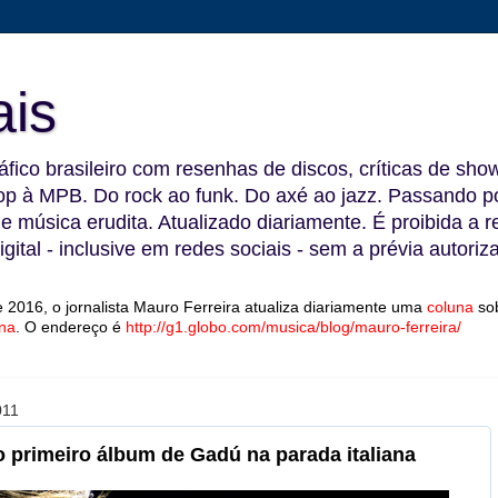
ais
fico brasileiro com resenhas de discos, críticas de show
 à MPB. Do rock ao funk. Do axé ao jazz. Passando por
 e música erudita. Atualizado diariamente. É proibida a 
gital - inclusive em redes sociais - sem a prévia autoriz
 2016, o jornalista Mauro Ferreira atualiza diariamente uma
coluna
so
na
.
O endereço é
http://g1.globo.com/musica/blog/mauro-ferreira/
011
o primeiro álbum de Gadú na parada italiana