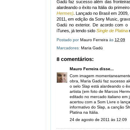
Gadú faz sucesso além das fronteiras
alardeando o êxito na Itália do primeir
Hermes)
. Lançado no Brasil em 2009,
2011, em edição da Sony Music, grava
Gadú no exterior. De acordo com o 
iTunes, já tendo sido
Single de Platina
n
Postado por
Mauro Ferreira
às
12:09
Marcadores:
Maria Gadú
8 comentários:
Mauro Ferreira
disse...
Com imagem momentaneamente sa
obra, Maria Gadú faz sucesso al
o selo Slap está alardeando o êxi
artista (em foto de Marcos Herm
editado no mercado italiano em
acertou com a Som Livre o lanç
informativo do Slap, a canção Sh
Platina na Itália.
24 de agosto de 2011 às 12:09