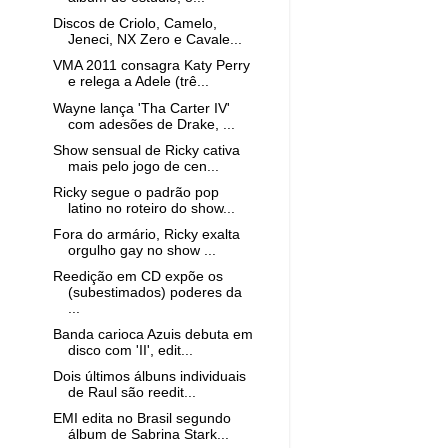
Discos de Criolo, Camelo,
Jeneci, NX Zero e Cavale...
VMA 2011 consagra Katy Perry
e relega a Adele (trê...
Wayne lança 'Tha Carter IV'
com adesões de Drake, ...
Show sensual de Ricky cativa
mais pelo jogo de cen...
Ricky segue o padrão pop
latino no roteiro do show...
Fora do armário, Ricky exalta
orgulho gay no show ...
Reedição em CD expõe os
(subestimados) poderes da
...
Banda carioca Azuis debuta em
disco com 'II', edit...
Dois últimos álbuns individuais
de Raul são reedit...
EMI edita no Brasil segundo
álbum de Sabrina Stark...