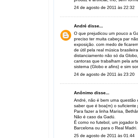
24 de agosto de 2011 às 22:32
André
disse...
O que prejudicou um pouco a Gad
preciso ter muita cabeça par não
exposição. com medo de ficare
de útil pela real música brasilei
distanciamento não só da Globo,
cantoras que trabalham pela art
sistema (Globo e afins) e sim s
24 de agosto de 2011 às 23:20
Anônimo disse...
André, não é bem uma questão d
saber que é boa(m) o suficiente
Para fazer a linha Marisa, Beth
Não é caso da Gadú.
É como no futebol, um jogador b
Barcelona ou para o Real Madri.
25 de agosto de 2011 às 01:44