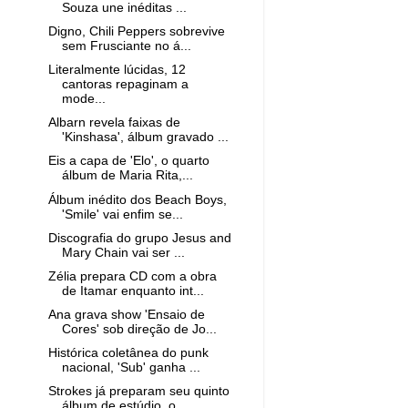
Souza une inéditas ...
Digno, Chili Peppers sobrevive
sem Frusciante no á...
Literalmente lúcidas, 12
cantoras repaginam a
mode...
Albarn revela faixas de
'Kinshasa', álbum gravado ...
Eis a capa de 'Elo', o quarto
álbum de Maria Rita,...
Álbum inédito dos Beach Boys,
'Smile' vai enfim se...
Discografia do grupo Jesus and
Mary Chain vai ser ...
Zélia prepara CD com a obra
de Itamar enquanto int...
Ana grava show 'Ensaio de
Cores' sob direção de Jo...
Histórica coletânea do punk
nacional, 'Sub' ganha ...
Strokes já preparam seu quinto
álbum de estúdio, o...