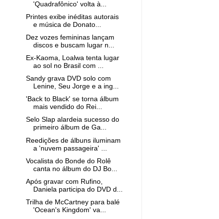
'Quadrafônico' volta à...
Printes exibe inéditas autorais
e música de Donato...
Dez vozes femininas lançam
discos e buscam lugar n...
Ex-Kaoma, Loalwa tenta lugar
ao sol no Brasil com ...
Sandy grava DVD solo com
Lenine, Seu Jorge e a ing...
'Back to Black' se torna álbum
mais vendido do Rei...
Selo Slap alardeia sucesso do
primeiro álbum de Ga...
Reedições de álbuns iluminam
a 'nuvem passageira' ...
Vocalista do Bonde do Rolê
canta no álbum do DJ Bo...
Após gravar com Rufino,
Daniela participa do DVD d...
Trilha de McCartney para balé
'Ocean's Kingdom' va...