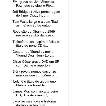
EMI grava ao vivo 'Show da
Paz', que celebra o Rio...
Jeff Bridges revive personagem
do filme 'Crazy Hea...
Tom Waits lança o álbum 'Bad
as me' em 25 de outub...
Reedição de álbum de 1969
revive o samba da fase c...
Teósofa russa inspira música e
título do nono CD d...
Coautor de 'Stand by me' e
'Hound Dog', Jerry Leib...
Chico César grava DVD em SP
com Dani e o repertóri...
Björk revela nomes das onze
músicas que compõem o ...
'Lulu' é o título do álbum que
Metallica e Reed la...
James Morrison lança terceiro
CD, 'The Awakening',...
Livro revisa shows e histórias
do Rock in Rio com ...