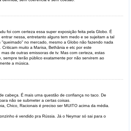
u foi com certeza essa super exposição feita pela Globo. É
 entrar nessa, entretanto alguns tem medo e se sujeitam a tal
m "queimado" no mercado, mesmo a Globo não fazendo nada
ra. Criticam muito a Marisa, Bethânia e etc por este
 mas de outras emissoras de tv. Mas com certeza, estas
e, sempre terão público exatamente por não servirem ao
omente a música.
e cabeça. É mais uma questão de confiança no taco. De
 para não se submeter a certas coisas.
ânia, Chico, Racionais é preciso ser MUITO acima da média.
onzinho é vendido pra Rússia. Já o Neymar só sai para o