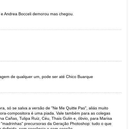
 e Andrea Bocceli demorou mas chegou.
agem de qualquer um, pode ser até Chico Buarque
ra, só se salva a versão de "Ne Me Quitte Pas", aliás muito
tora-compositora é uma piada. Vale também para as colegas
 Cañas, Tulipa Ruiz, Céu, Thais Gulin e, óbvio, para Marisa
s "madrinhas" precursoras da Geração Photoshop: tudo o que
rma definida, sem coerência e sem coesão.