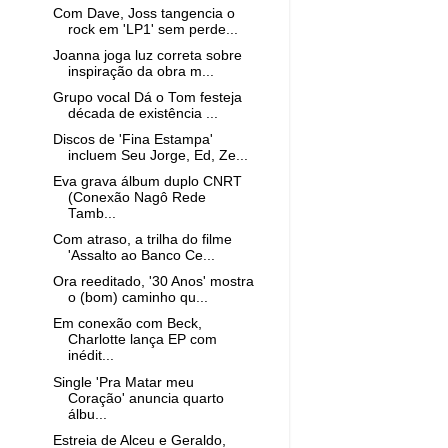
Com Dave, Joss tangencia o
rock em 'LP1' sem perde...
Joanna joga luz correta sobre
inspiração da obra m...
Grupo vocal Dá o Tom festeja
década de existência ...
Discos de 'Fina Estampa'
incluem Seu Jorge, Ed, Ze...
Eva grava álbum duplo CNRT
(Conexão Nagô Rede
Tamb...
Com atraso, a trilha do filme
'Assalto ao Banco Ce...
Ora reeditado, '30 Anos' mostra
o (bom) caminho qu...
Em conexão com Beck,
Charlotte lança EP com
inédit...
Single 'Pra Matar meu
Coração' anuncia quarto
álbu...
Estreia de Alceu e Geraldo,