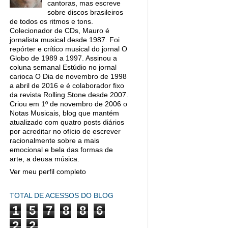
cantoras, mas escreve
sobre discos brasileiros
de todos os ritmos e tons.
Colecionador de CDs, Mauro é
jornalista musical desde 1987. Foi
repórter e crítico musical do jornal O
Globo de 1989 a 1997. Assinou a
coluna semanal Estúdio no jornal
carioca O Dia de novembro de 1998
a abril de 2016 e é colaborador fixo
da revista Rolling Stone desde 2007.
Criou em 1º de novembro de 2006 o
Notas Musicais, blog que mantém
atualizado com quatro posts diários
por acreditar no ofício de escrever
racionalmente sobre a mais
emocional e bela das formas de
arte, a deusa música.
Ver meu perfil completo
TOTAL DE ACESSOS DO BLOG
1
5
7
8
8
6
2
2