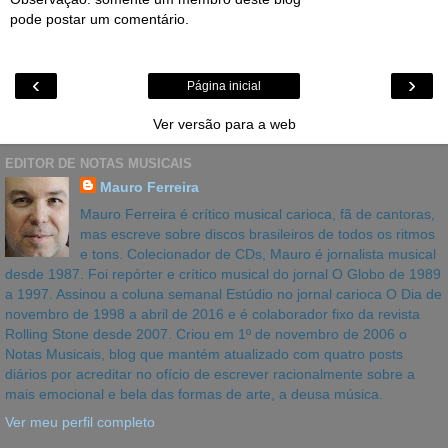
pode postar um comentário.
‹
›
Página inicial
Ver versão para a web
EDITOR DE NOTAS MUSICAIS
Mauro Ferreira
Mauro Ferreira é crítico musical carioca, fã de cantoras,
mas escreve sobre discos brasileiros de todos os ritmos
e tons. Colecionador de CDs, Mauro é jornalista musical
desde 1987. Foi repórter e crítico musical do jornal O Globo de 1989
a 1997. Assinou a coluna semanal Estúdio no jornal carioca O Dia de
novembro de 1998 a abril de 2016 e é colaborador fixo da revista
Rolling Stone desde 2007. Criou em 1º de novembro de 2006 o
Notas Musicais, blog que mantém atualizado com quatro posts
diários por acreditar no ofício de escrever racionalmente sobre a
mais emocional e bela das formas de arte, a deusa música.
Ver meu perfil completo