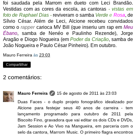
foi saudada pela Marrom em dueto com Leci Brandão.
Vestidas com as cores da escola, as cantoras
- vistas em
foto de Raphael Dias -
reviveram o samba
Verde
e
Rosa
, de
Sílvio César. Além de Leci, Alcione recebeu convidados
como o
rapper
carioca MV Bill (que inseriu um rap em
Meu
Ébano
, samba de Nenéo e Paulinho Rezende
), Jorge
Aragão e Diogo Nogueira (em
Poder da Criação
, samba de
João Nogueira e Paulo César Pinheiro). Em outubro.
Mauro Ferreira
às
23:03
Compartilhar
2 comentários:
Mauro Ferreira
15 de agosto de 2011 às 23:03
Duas Faces - o duplo projeto fonográfico idealizado por
Alcione para festejar seus 40 anos de carreira - tem
lançamento programado para outubro de 2011 pela
Biscoito Fino, gravadora que vai editar os dois CDs e DVDs,
Jam Session e Ao Vivo na Mangueira, em parceria com o
selo da cantora, Marrom Music. O primeiro flagra encontros