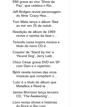
EMI grava ao vivo 'Show da
Paz', que celebra o Rio...
Jeff Bridges revive personagem
do filme 'Crazy Hea...
Tom Waits lança o álbum 'Bad
as me' em 25 de outub...
Reedição de álbum de 1969
revive o samba da fase c...
Teósofa russa inspira música e
título do nono CD d...
Coautor de 'Stand by me' e
'Hound Dog', Jerry Leib...
Chico César grava DVD em SP
com Dani e o repertóri...
Björk revela nomes das onze
músicas que compõem o ...
'Lulu' é o título do álbum que
Metallica e Reed la...
James Morrison lança terceiro
CD, 'The Awakening',...
Livro revisa shows e histórias
do Rock in Rio com ...