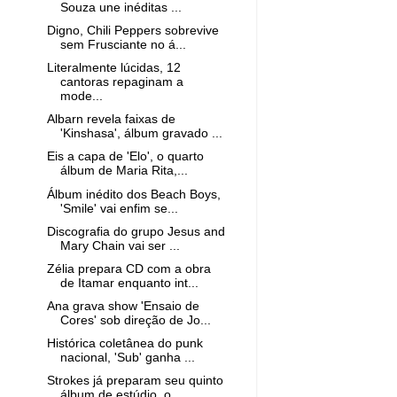
Souza une inéditas ...
Digno, Chili Peppers sobrevive
sem Frusciante no á...
Literalmente lúcidas, 12
cantoras repaginam a
mode...
Albarn revela faixas de
'Kinshasa', álbum gravado ...
Eis a capa de 'Elo', o quarto
álbum de Maria Rita,...
Álbum inédito dos Beach Boys,
'Smile' vai enfim se...
Discografia do grupo Jesus and
Mary Chain vai ser ...
Zélia prepara CD com a obra
de Itamar enquanto int...
Ana grava show 'Ensaio de
Cores' sob direção de Jo...
Histórica coletânea do punk
nacional, 'Sub' ganha ...
Strokes já preparam seu quinto
álbum de estúdio, o...