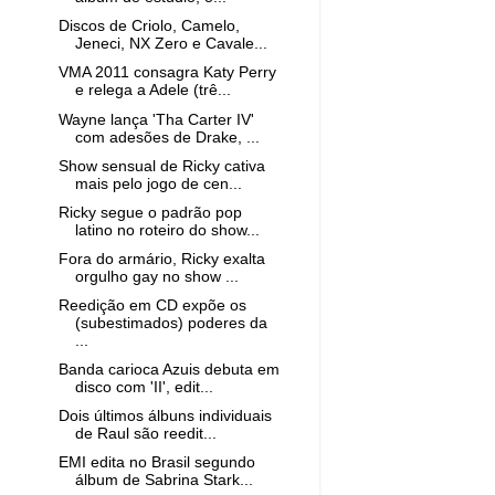
Discos de Criolo, Camelo,
Jeneci, NX Zero e Cavale...
VMA 2011 consagra Katy Perry
e relega a Adele (trê...
Wayne lança 'Tha Carter IV'
com adesões de Drake, ...
Show sensual de Ricky cativa
mais pelo jogo de cen...
Ricky segue o padrão pop
latino no roteiro do show...
Fora do armário, Ricky exalta
orgulho gay no show ...
Reedição em CD expõe os
(subestimados) poderes da
...
Banda carioca Azuis debuta em
disco com 'II', edit...
Dois últimos álbuns individuais
de Raul são reedit...
EMI edita no Brasil segundo
álbum de Sabrina Stark...