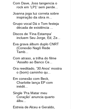
Com Dave, Joss tangencia o
rock em 'LP1' sem perde...
Joanna joga luz correta sobre
inspiração da obra m...
Grupo vocal Dá o Tom festeja
década de existência ...
Discos de 'Fina Estampa'
incluem Seu Jorge, Ed, Ze...
Eva grava álbum duplo CNRT
(Conexão Nagô Rede
Tamb...
Com atraso, a trilha do filme
'Assalto ao Banco Ce...
Ora reeditado, '30 Anos' mostra
o (bom) caminho qu...
Em conexão com Beck,
Charlotte lança EP com
inédit...
Single 'Pra Matar meu
Coração' anuncia quarto
álbu...
Estreia de Alceu e Geraldo,