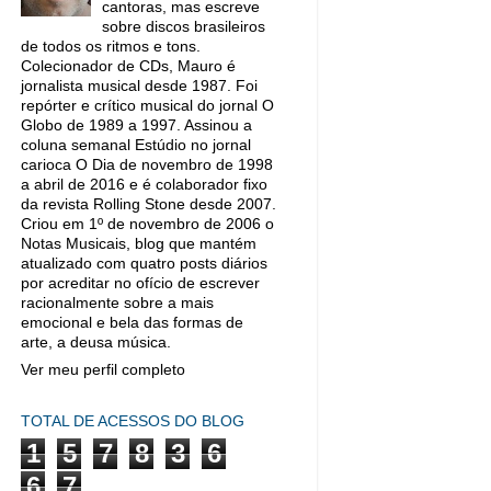
cantoras, mas escreve
sobre discos brasileiros
de todos os ritmos e tons.
Colecionador de CDs, Mauro é
jornalista musical desde 1987. Foi
repórter e crítico musical do jornal O
Globo de 1989 a 1997. Assinou a
coluna semanal Estúdio no jornal
carioca O Dia de novembro de 1998
a abril de 2016 e é colaborador fixo
da revista Rolling Stone desde 2007.
Criou em 1º de novembro de 2006 o
Notas Musicais, blog que mantém
atualizado com quatro posts diários
por acreditar no ofício de escrever
racionalmente sobre a mais
emocional e bela das formas de
arte, a deusa música.
Ver meu perfil completo
TOTAL DE ACESSOS DO BLOG
1
5
7
8
3
6
6
7