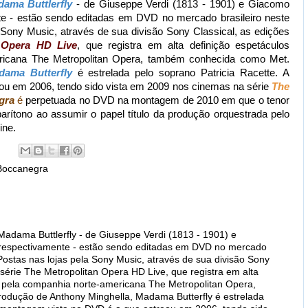
ama Buttlerfly
- de Giuseppe Verdi (1813 - 1901) e Giacomo
te - estão sendo editadas em DVD no mercado brasileiro neste
 Sony Music, através de sua divisão Sony Classical, as edições
 Opera HD Live
, que registra em alta definição espetáculos
ericana The Metropolitan Opera, também conhecida como Met.
dama Butterfly
é estrelada pelo soprano Patricia Racette. A
ou em 2006, tendo sido vista em 2009 nos cinemas na série
The
gra
é
perpetuada no DVD na montagem de 2010 em que o tenor
rítono ao assumir o papel título da produção orquestrada pelo
ine.
Boccanegra
adama Buttlerfly - de Giuseppe Verdi (1813 - 1901) e
 respectivamente - estão sendo editadas em DVD no mercado
Postas nas lojas pela Sony Music, através de sua divisão Sony
 série The Metropolitan Opera HD Live, que registra em alta
s pela companhia norte-americana The Metropolitan Opera,
dução de Anthony Minghella, Madama Butterfly é estrelada