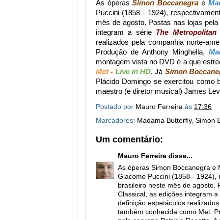
As óperas
Simon Boccanegra
e
Mad
Puccini (1858 - 1924), respectivamen
mês de agosto. Postas nas lojas pela
integram a série
The Metropolitan
realizados pela companhia norte-am
Produção de Anthony Minghella,
Ma
montagem vista no DVD é a que estre
Met
-
Live in HD
. Já
Simon Boccane
Plácido Domingo se exercitou como ba
maestro (e diretor musical) James Lev
Postado por
Mauro Ferreira
às
17:36
Marcadores:
Madama Butterfly
,
Simon 
Um comentário:
Mauro Ferreira
disse...
As óperas Simon Boccanegra e M
Giacomo Puccini (1858 - 1924),
brasileiro neste mês de agosto. 
Classical, as edições integram a
definição espetáculos realizado
também conhecida como Met. Pro