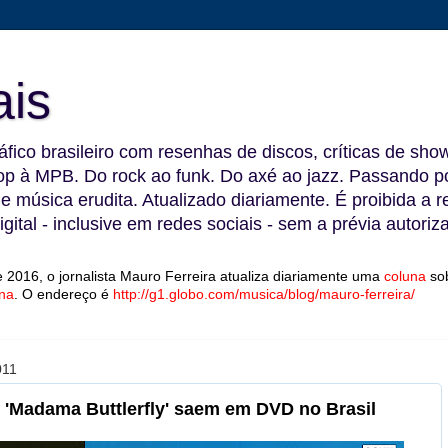
ais
fico brasileiro com resenhas de discos, críticas de show
 à MPB. Do rock ao funk. Do axé ao jazz. Passando por
 e música erudita. Atualizado diariamente. É proibida a 
gital - inclusive em redes sociais - sem a prévia autoriz
 2016, o jornalista Mauro Ferreira atualiza diariamente uma
coluna
so
na
.
O endereço é
http://g1.globo.com/musica/blog/mauro-ferreira/
011
 'Madama Buttlerfly' saem em DVD no Brasil