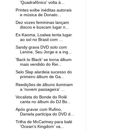
'Quadrafônico' volta à...
Printes exibe inéditas autorais
e música de Donato...
Dez vozes femininas lançam
discos e buscam lugar n...
Ex-Kaoma, Loalwa tenta lugar
ao sol no Brasil com ...
Sandy grava DVD solo com
Lenine, Seu Jorge e a ing...
'Back to Black' se torna álbum
mais vendido do Rei...
Selo Slap alardeia sucesso do
primeiro álbum de Ga...
Reedições de álbuns iluminam
a 'nuvem passageira' ...
Vocalista do Bonde do Rolê
canta no álbum do DJ Bo...
Após gravar com Rufino,
Daniela participa do DVD d...
Trilha de McCartney para balé
'Ocean's Kingdom' va...