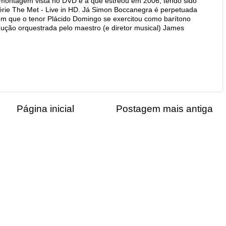
A montagem vista no DVD é a que estreou em 2006, tendo sido
érie The Met - Live in HD. Já Simon Boccanegra é perpetuada
 que o tenor Plácido Domingo se exercitou como barítono
odução orquestrada pelo maestro (e diretor musical) James
Página inicial
Postagem mais antiga