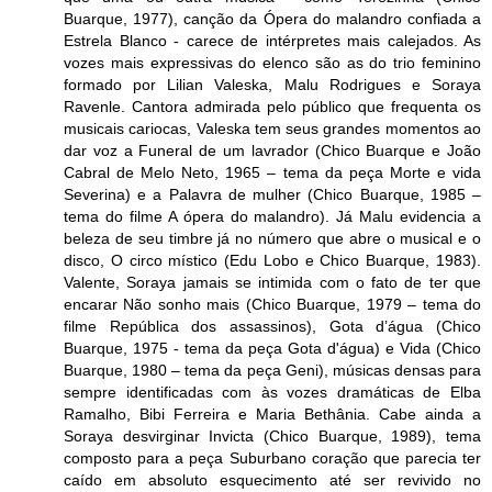
Buarque, 1977), canção da Ópera do malandro confiada a
Estrela Blanco - carece de intérpretes mais calejados. As
vozes mais expressivas do elenco são as do trio feminino
formado por Lilian Valeska, Malu Rodrigues e Soraya
Ravenle. Cantora admirada pelo público que frequenta os
musicais cariocas, Valeska tem seus grandes momentos ao
dar voz a Funeral de um lavrador (Chico Buarque e João
Cabral de Melo Neto, 1965 – tema da peça Morte e vida
Severina) e a Palavra de mulher (Chico Buarque, 1985 –
tema do filme A ópera do malandro). Já Malu evidencia a
beleza de seu timbre já no número que abre o musical e o
disco, O circo místico (Edu Lobo e Chico Buarque, 1983).
Valente, Soraya jamais se intimida com o fato de ter que
encarar Não sonho mais (Chico Buarque, 1979 – tema do
filme República dos assassinos), Gota d’água (Chico
Buarque, 1975 - tema da peça Gota d'água) e Vida (Chico
Buarque, 1980 – tema da peça Geni), músicas densas para
sempre identificadas com às vozes dramáticas de Elba
Ramalho, Bibi Ferreira e Maria Bethânia. Cabe ainda a
Soraya desvirginar Invicta (Chico Buarque, 1989), tema
composto para a peça Suburbano coração que parecia ter
caído em absoluto esquecimento até ser revivido no