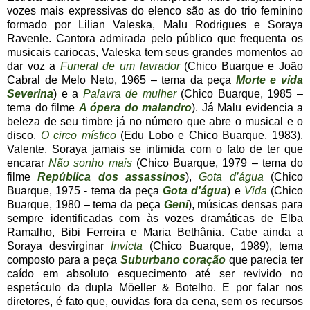
vozes mais expressivas do elenco são as do trio feminino
formado por Lilian Valeska, Malu Rodrigues e Soraya
Ravenle. Cantora admirada pelo público que frequenta os
musicais cariocas, Valeska tem seus grandes momentos ao
dar voz a
Funeral de um lavrador
(Chico Buarque e João
Cabral de Melo Neto, 1965 – tema da peça
Morte e vida
Severina
) e a
Palavra de mulher
(Chico Buarque, 1985 –
tema do filme
A ópera do malandro
). Já Malu evidencia a
beleza de seu timbre já no número que abre o musical e o
disco,
O circo místico
(Edu Lobo e Chico Buarque, 1983).
Valente, Soraya jamais se intimida com o fato de ter que
encarar
Não sonho mais
(Chico Buarque, 1979 – tema do
filme
República dos assassinos
),
Gota d’água
(Chico
Buarque, 1975 - tema da peça
Gota d'água
) e
Vida
(Chico
Buarque, 1980 – tema da peça
Geni
), músicas densas para
sempre identificadas com às vozes dramáticas de Elba
Ramalho, Bibi Ferreira e Maria Bethânia. Cabe ainda a
Soraya desvirginar
Invicta
(Chico Buarque, 1989), tema
composto para a peça
Suburbano coração
que parecia ter
caído em absoluto esquecimento até ser revivido no
espetáculo da dupla Möeller & Botelho. E por falar nos
diretores, é fato que, ouvidas fora da cena, sem os recursos