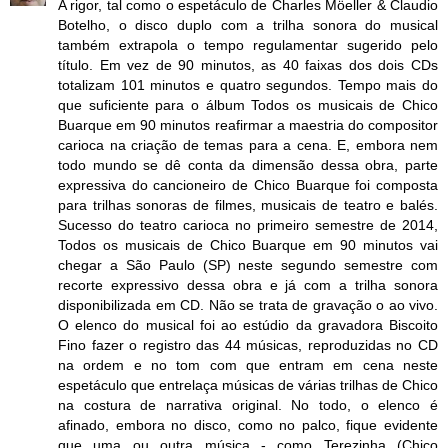
A rigor, tal como o espetáculo de Charles Möeller & Claudio
Botelho, o disco duplo com a trilha sonora do musical
também extrapola o tempo regulamentar sugerido pelo
título. Em vez de 90 minutos, as 40 faixas dos dois CDs
totalizam 101 minutos e quatro segundos. Tempo mais do
que suficiente para o álbum Todos os musicais de Chico
Buarque em 90 minutos reafirmar a maestria do compositor
carioca na criação de temas para a cena. E, embora nem
todo mundo se dê conta da dimensão dessa obra, parte
expressiva do cancioneiro de Chico Buarque foi composta
para trilhas sonoras de filmes, musicais de teatro e balés.
Sucesso do teatro carioca no primeiro semestre de 2014,
Todos os musicais de Chico Buarque em 90 minutos vai
chegar a São Paulo (SP) neste segundo semestre com
recorte expressivo dessa obra e já com a trilha sonora
disponibilizada em CD. Não se trata de gravação o ao vivo.
O elenco do musical foi ao estúdio da gravadora Biscoito
Fino fazer o registro das 44 músicas, reproduzidas no CD
na ordem e no tom com que entram em cena neste
espetáculo que entrelaça músicas de várias trilhas de Chico
na costura de narrativa original. No todo, o elenco é
afinado, embora no disco, como no palco, fique evidente
que uma ou outra música - como Terezinha (Chico