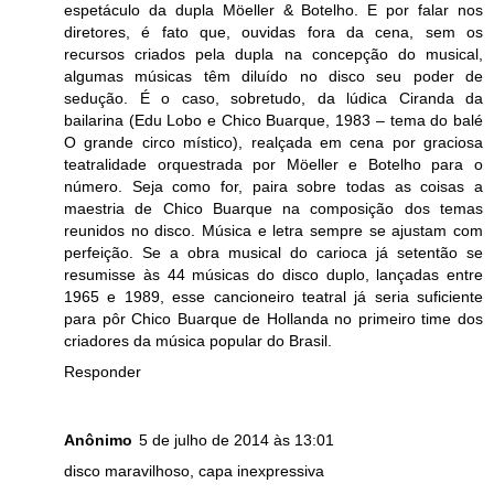
espetáculo da dupla Möeller & Botelho. E por falar nos
diretores, é fato que, ouvidas fora da cena, sem os
recursos criados pela dupla na concepção do musical,
algumas músicas têm diluído no disco seu poder de
sedução. É o caso, sobretudo, da lúdica Ciranda da
bailarina (Edu Lobo e Chico Buarque, 1983 – tema do balé
O grande circo místico), realçada em cena por graciosa
teatralidade orquestrada por Möeller e Botelho para o
número. Seja como for, paira sobre todas as coisas a
maestria de Chico Buarque na composição dos temas
reunidos no disco. Música e letra sempre se ajustam com
perfeição. Se a obra musical do carioca já setentão se
resumisse às 44 músicas do disco duplo, lançadas entre
1965 e 1989, esse cancioneiro teatral já seria suficiente
para pôr Chico Buarque de Hollanda no primeiro time dos
criadores da música popular do Brasil.
Responder
Anônimo
5 de julho de 2014 às 13:01
disco maravilhoso, capa inexpressiva