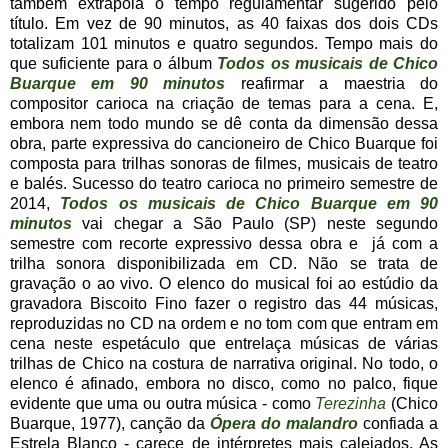
também extrapola o tempo regulamentar sugerido pelo
título. Em vez de 90 minutos, as 40 faixas dos dois CDs
totalizam 101 minutos e quatro segundos. Tempo mais do
que suficiente para o álbum
Todos os musicais de
Chico
Buarque em 90 minutos
reafirmar a maestria do
compositor carioca na criação de temas para a cena. E,
embora nem todo mundo se dê conta da dimensão dessa
obra, parte expressiva do cancioneiro de Chico Buarque foi
composta para trilhas sonoras de filmes, musicais de teatro
e balés. Sucesso do teatro carioca no primeiro semestre de
2014,
Todos os musicais de Chico Buarque em 90
minutos
vai chegar a São Paulo (SP) neste segundo
semestre com recorte expressivo dessa obra e já com a
trilha sonora disponibilizada em CD. Não se trata de
gravação o ao vivo. O elenco do musical foi ao estúdio da
gravadora Biscoito Fino fazer o registro das 44 músicas,
reproduzidas no CD na ordem e no tom com que entram em
cena neste espetáculo que entrelaça músicas de várias
trilhas de Chico na costura de narrativa original. No todo, o
elenco é afinado, embora no disco, como no palco, fique
evidente que uma ou outra música - como
Terezinha
(Chico
Buarque, 1977), canção da
Ópera do malandro
confiada a
Estrela Blanco - carece de intérpretes mais calejados. As