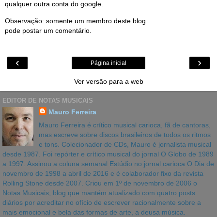
qualquer outra conta do google.
Observação: somente um membro deste blog
pode postar um comentário.
‹
›
Página inicial
Ver versão para a web
EDITOR DE NOTAS MUSICAIS
Mauro Ferreira
Mauro Ferreira é crítico musical carioca, fã de cantoras,
mas escreve sobre discos brasileiros de todos os ritmos
e tons. Colecionador de CDs, Mauro é jornalista musical
desde 1987. Foi repórter e crítico musical do jornal O Globo de 1989
a 1997. Assinou a coluna semanal Estúdio no jornal carioca O Dia de
novembro de 1998 a abril de 2016 e é colaborador fixo da revista
Rolling Stone desde 2007. Criou em 1º de novembro de 2006 o
Notas Musicais, blog que mantém atualizado com quatro posts
diários por acreditar no ofício de escrever racionalmente sobre a
mais emocional e bela das formas de arte, a deusa música.