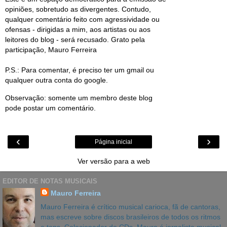
opiniões, sobretudo as divergentes. Contudo,
qualquer comentário feito com agressividade ou
ofensas - dirigidas a mim, aos artistas ou aos
leitores do blog - será recusado. Grato pela
participação, Mauro Ferreira
P.S.: Para comentar, é preciso ter um gmail ou
qualquer outra conta do google.
Observação: somente um membro deste blog
pode postar um comentário.
‹
›
Página inicial
Ver versão para a web
EDITOR DE NOTAS MUSICAIS
Mauro Ferreira
Mauro Ferreira é crítico musical carioca, fã de cantoras,
mas escreve sobre discos brasileiros de todos os ritmos