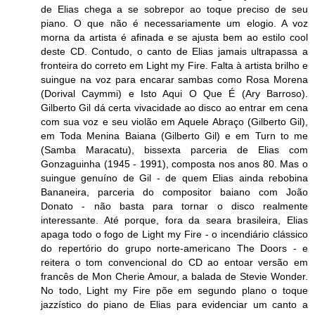
de Elias chega a se sobrepor ao toque preciso de seu
piano. O que não é necessariamente um elogio. A voz
morna da artista é afinada e se ajusta bem ao estilo cool
deste CD. Contudo, o canto de Elias jamais ultrapassa a
fronteira do correto em Light my Fire. Falta à artista brilho e
suingue na voz para encarar sambas como Rosa Morena
(Dorival Caymmi) e Isto Aqui O Que É (Ary Barroso).
Gilberto Gil dá certa vivacidade ao disco ao entrar em cena
com sua voz e seu violão em Aquele Abraço (Gilberto Gil),
em Toda Menina Baiana (Gilberto Gil) e em Turn to me
(Samba Maracatu), bissexta parceria de Elias com
Gonzaguinha (1945 - 1991), composta nos anos 80. Mas o
suingue genuíno de Gil - de quem Elias ainda rebobina
Bananeira, parceria do compositor baiano com João
Donato - não basta para tornar o disco realmente
interessante. Até porque, fora da seara brasileira, Elias
apaga todo o fogo de Light my Fire - o incendiário clássico
do repertório do grupo norte-americano The Doors - e
reitera o tom convencional do CD ao entoar versão em
francês de Mon Cherie Amour, a balada de Stevie Wonder.
No todo, Light my Fire põe em segundo plano o toque
jazzístico do piano de Elias para evidenciar um canto a