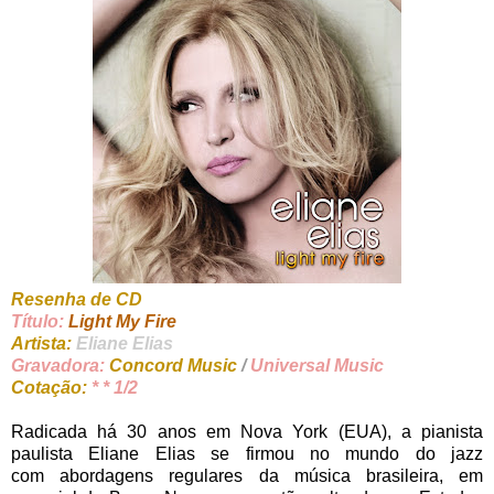
Resenha de CD
Título:
Light My Fire
Artista:
Eliane Elias
Gravadora:
Concord Music
/
Universal Music
Cotação:
* * 1/2
Radicada há 30 anos em Nova York (EUA), a pianista
paulista Eliane Elias se firmou no mundo do jazz
com abordagens regulares da música brasileira, em