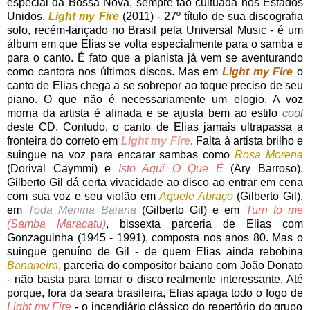
especial da Bossa Nova, sempre tão cultuada nos Estados
Unidos.
Light my Fire
(2011) - 27º título de sua discografia
solo, recém-lançado no Brasil pela Universal Music - é um
álbum em que Elias se volta especialmente para o samba e
para o canto. É fato que a pianista já vem se aventurando
como cantora nos últimos discos. Mas em
Light my Fire
o
canto de Elias chega a se sobrepor ao toque preciso de seu
piano. O que não é necessariamente um elogio. A voz
morna da artista é afinada e se ajusta bem ao estilo
cool
deste CD. Contudo, o canto de Elias jamais ultrapassa a
fronteira do correto em
Light my Fire
. Falta à artista brilho e
suingue na voz para encarar sambas como
Rosa Morena
(Dorival Caymmi) e
Isto Aqui O Que É
(Ary Barroso).
Gilberto Gil dá certa vivacidade ao disco ao entrar em cena
com sua voz e seu violão em
Aquele Abraço
(Gilberto Gil),
em
Toda Menina Baiana
(Gilberto Gil) e em
Turn to me
(Samba Maracatu)
, bissexta parceria de Elias com
Gonzaguinha (1945 - 1991), composta nos anos 80. Mas o
suingue genuíno de Gil - de quem Elias ainda rebobina
Bananeira
, parceria do compositor baiano com João Donato
- não basta para tornar o disco realmente interessante. Até
porque, fora da seara brasileira, Elias apaga todo o fogo de
Light my Fire
- o incendiário clássico do repertório do grupo