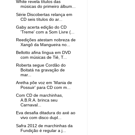
White revela títulos das
músicas do primeiro álbum...
Série Discobertas relança em
CD seis títulos do ar...
Gaby acerta edição do CD
'Treme' com a Som Livre (...
Reedições atestam nobreza de
Xangô da Mangueira no...
Bellotto afina língua em DVD
com músicas de Tiê, T...
Roberta segue Cordão do
Boitatá na gravação de
mar...
Aretha põe voz em 'Mania de
Possuir' para CD com m...
Com CD de marchinhas,
A.B.R.A. brinca seu
Carnaval...
Eva desafia ditadura do axé ao
vivo com disco dupl...
Safra 2012 de marchinhas da
Fundição é regular a j...