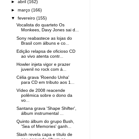
►
abril
(162)
►
março
(166)
▼
fevereiro
(155)
Vocalista do quarteto Os
Monkees, Davy Jones sai d...
Sony reabastece as lojas do
Brasil com álbuns e co...
Edição relapsa de oficioso CD
ao vivo atenta contr...
Howler injeta vigor e prazer
juvenil no rock com á...
Célia grava 'Roendo Unha'
para CD em tributo aos 1...
Vídeo de 2008 reacende
polêmica sobre o dono da
vo...
Santana grava 'Shape Shifter',
álbum instrumental ...
Quinto álbum do grupo Bush,
'Sea of Memories' ganh...
Slash revela capa e título de