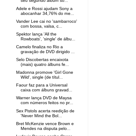
seu segundo álbum so...
Adele e Rossi ajudam Sony a
abocanhar 34,76% do me...
Vander Lee cai no 'sambarroco'
com bossa, valsa, c...
Spektor lança 'All the
Rowboats', 'single' de álbu...
Camelo finaliza no Rio a
gravação de DVD dirigido ...
Selo Discobertas encaixota
(mais) quatro álbuns fe...
Madonna promove 'Girl Gone
Wild', single (de títul...
Faour faz para a Universal
caixa com álbuns gravad...
Warner lança DVD de Maysa
com números feitos no pr...
Sex Pistols acerta reedição de
'Never Mind the Bol...
Bret McKenzie vence Brown e
Mendes na disputa pelo...