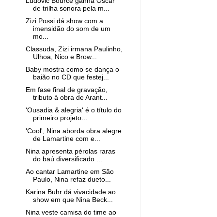
Ludovic Bource ganha Oscar
de trilha sonora pela m...
Zizi Possi dá show com a
imensidão do som de um
mo...
Classuda, Zizi irmana Paulinho,
Ulhoa, Nico e Brow...
Baby mostra como se dança o
baião no CD que festej...
Em fase final de gravação,
tributo à obra de Arant...
'Ousadia & alegria' é o título do
primeiro projeto...
'Cool', Nina aborda obra alegre
de Lamartine com e...
Nina apresenta pérolas raras
do baú diversificado ...
Ao cantar Lamartine em São
Paulo, Nina refaz dueto...
Karina Buhr dá vivacidade ao
show em que Nina Beck...
Nina veste camisa do time ao