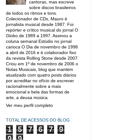
cantoras, mas escreve
sobre discos brasileiros
de todos os ritmos e tons.
Colecionador de CDs, Mauro é
jornalista musical desde 1987. Foi
repórter e crítico musical do jornal O
Globo de 1989 a 1997. Assinou a
coluna semanal Estúdio no jornal
carioca O Dia de novembro de 1998
a abril de 2016 e é colaborador fixo
da revista Rolling Stone desde 2007.
Criou em 1º de novembro de 2006 o
Notas Musicais, blog que mantém
atualizado com quatro posts diários
por acreditar no ofício de escrever
racionalmente sobre a mais
emocional e bela das formas de
arte, a deusa música.
Ver meu perfil completo
TOTAL DE ACESSOS DO BLOG
1
5
7
6
7
9
9
9