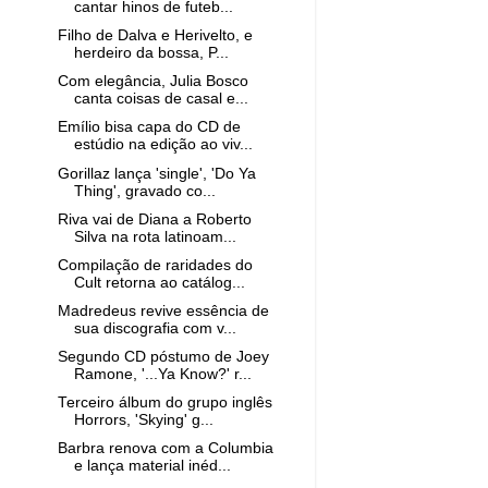
cantar hinos de futeb...
Filho de Dalva e Herivelto, e
herdeiro da bossa, P...
Com elegância, Julia Bosco
canta coisas de casal e...
Emílio bisa capa do CD de
estúdio na edição ao viv...
Gorillaz lança 'single', 'Do Ya
Thing', gravado co...
Riva vai de Diana a Roberto
Silva na rota latinoam...
Compilação de raridades do
Cult retorna ao catálog...
Madredeus revive essência de
sua discografia com v...
Segundo CD póstumo de Joey
Ramone, '...Ya Know?' r...
Terceiro álbum do grupo inglês
Horrors, 'Skying' g...
Barbra renova com a Columbia
e lança material inéd...