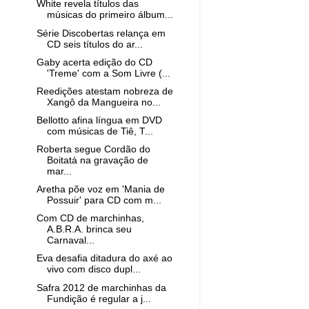
White revela títulos das
músicas do primeiro álbum...
Série Discobertas relança em
CD seis títulos do ar...
Gaby acerta edição do CD
'Treme' com a Som Livre (...
Reedições atestam nobreza de
Xangô da Mangueira no...
Bellotto afina língua em DVD
com músicas de Tiê, T...
Roberta segue Cordão do
Boitatá na gravação de
mar...
Aretha põe voz em 'Mania de
Possuir' para CD com m...
Com CD de marchinhas,
A.B.R.A. brinca seu
Carnaval...
Eva desafia ditadura do axé ao
vivo com disco dupl...
Safra 2012 de marchinhas da
Fundição é regular a j...