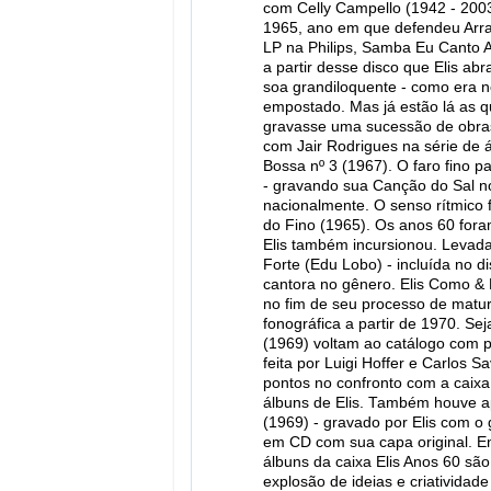
com Celly Campello (1942 - 2003)
1965, ano em que defendeu Arra
LP na Philips, Samba Eu Canto A
a partir desse disco que Elis a
soa grandiloquente - como era n
empostado. Mas já estão lá as q
gravasse uma sucessão de obras
com Jair Rodrigues na série de 
Bossa nº 3 (1967). O faro fino 
- gravando sua Canção do Sal n
nacionalmente. O senso rítmico 
do Fino (1965). Os anos 60 for
Elis também incursionou. Levad
Forte (Edu Lobo) - incluída no d
cantora no gênero. Elis Como & Po
no fim de seu processo de matur
fonográfica a partir de 1970. Se
(1969) voltam ao catálogo com p
feita por Luigi Hoffer e Carlos 
pontos no confronto com a caix
álbuns de Elis. Também houve ap
(1969) - gravado por Elis com o 
em CD com sua capa original. En
álbuns da caixa Elis Anos 60 s
explosão de ideias e criatividade