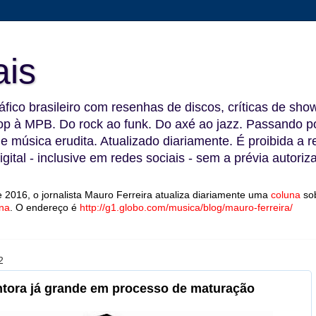
ais
fico brasileiro com resenhas de discos, críticas de show
 à MPB. Do rock ao funk. Do axé ao jazz. Passando por
 e música erudita. Atualizado diariamente. É proibida a 
gital - inclusive em redes sociais - sem a prévia autoriz
 2016, o jornalista Mauro Ferreira atualiza diariamente uma
coluna
so
na
.
O endereço é
http://g1.globo.com/musica/blog/mauro-ferreira/
2
cantora já grande em processo de maturação