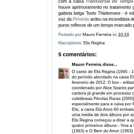
com a caixa
Transversal do Tempo
houve aprimoramento no tratamento 
gaitista belga Toots Thielemans - é e
voz da
Pimenta
ardeu na incendiária 
puros reflexos de um tempo marcado po
Postado por
Mauro Ferreira
às
10:19
Marcadores:
Elis Regina
5 comentários:
Mauro Ferreira
disse...
O canto de Elis Regina (1945 - 
do período abordado na caixa El
fevereiro de 2012. O box - edita
coordenado por Alice Soares par
cantora já grande em processo d
coletâneas Pérolas Raras (2005)
especialmente para a caixa por
Elis, a caixa Elis Anos 60 emba
uma média de dois álbuns por an
Elis Regina começou a dizer a q
quatro primeiros álbuns - Viva a
(1963) e O Bem do Amor (1963) - 