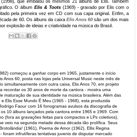
(1998), que embalou os mesmos 21 álbuns de Elis. Também
gráfico. O álbum
Elis & Toots
(1969) - gravado por Elis com o
ditado pela primeira vez em CD com sua capa original. Enfim, a
década de 60. Os álbuns da caixa
Elis Anos 60
são um dos mais
r explosão de ideias e criatividade na música do Brasil.
1982) começou a ganhar corpo em 1965, justamente o início
is Anos 60, posta nas lojas pela Universal Music neste mês de
do simultaneamente com outra caixa, Elis Anos 70, em projeto
a recordar os 30 anos de morte da cantora - mostra uma
e maturação de sua identidade na música brasileira. Além das
 e Elis Esse Mundo É Meu (1965 - 1968), esta produzida
 Rodrigo Faour com 16 fonogramas avulsos da discografia de
la os 10 álbuns lançados pela cantora entre 1965 e 1969. Com
o (fora as gravações feitas para compactos e LPs coletivos),
ue veio na segunda metade dessa década tão prolífica. Seus
 Brotolândia! (1961), Poema de Amor (1962), Ellis Regina
foram infrutíferas tentativas juvenis de disputar mercado