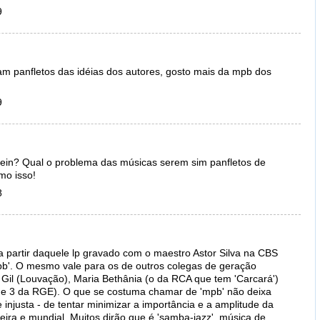
9
m panfletos das idéias dos autores, gosto mais da mpb dos
9
hein? Qual o problema das músicas serem sim panfletos de
mo isso!
8
 a partir daquele lp gravado com o maestro Astor Silva na CBS
pb'. O mesmo vale para os de outros colegas de geração
Gil (Louvação), Maria Bethânia (o da RCA que tem 'Carcará')
 e 3 da RGE). O que se costuma chamar de 'mpb' não deixa
injusta - de tentar minimizar a importância e a amplitude da
eira e mundial. Muitos dirão que é 'samba-jazz', música de