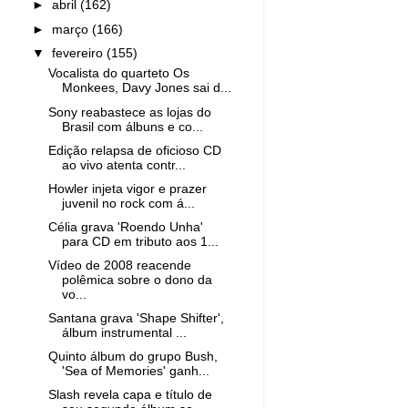
►
abril
(162)
►
março
(166)
▼
fevereiro
(155)
Vocalista do quarteto Os
Monkees, Davy Jones sai d...
Sony reabastece as lojas do
Brasil com álbuns e co...
Edição relapsa de oficioso CD
ao vivo atenta contr...
Howler injeta vigor e prazer
juvenil no rock com á...
Célia grava 'Roendo Unha'
para CD em tributo aos 1...
Vídeo de 2008 reacende
polêmica sobre o dono da
vo...
Santana grava 'Shape Shifter',
álbum instrumental ...
Quinto álbum do grupo Bush,
'Sea of Memories' ganh...
Slash revela capa e título de