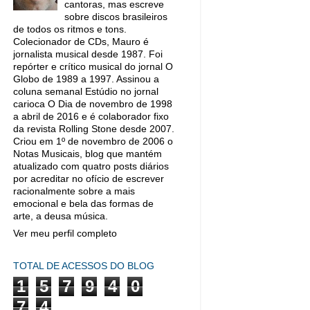
cantoras, mas escreve
sobre discos brasileiros
de todos os ritmos e tons.
Colecionador de CDs, Mauro é
jornalista musical desde 1987. Foi
repórter e crítico musical do jornal O
Globo de 1989 a 1997. Assinou a
coluna semanal Estúdio no jornal
carioca O Dia de novembro de 1998
a abril de 2016 e é colaborador fixo
da revista Rolling Stone desde 2007.
Criou em 1º de novembro de 2006 o
Notas Musicais, blog que mantém
atualizado com quatro posts diários
por acreditar no ofício de escrever
racionalmente sobre a mais
emocional e bela das formas de
arte, a deusa música.
Ver meu perfil completo
TOTAL DE ACESSOS DO BLOG
1
5
7
9
4
0
7
4