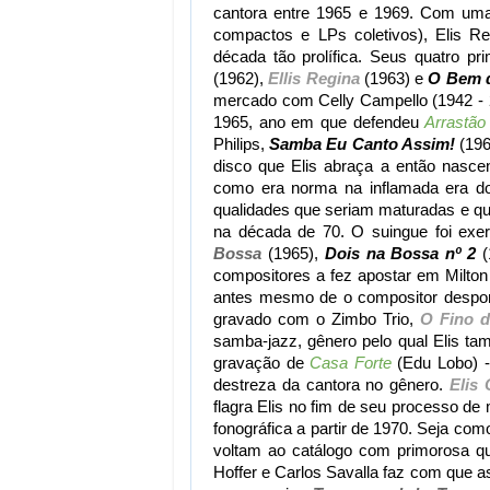
cantora entre 1965 e 1969. Com uma 
compactos e LPs coletivos), Elis 
década tão prolífica. Seus quatro pr
(1962),
Ellis Regina
(1963) e
O Bem 
mercado com Celly Campello (1942 - 20
1965, ano em que defendeu
Arrastão
Philips,
Samba Eu Canto Assim!
(196
disco que Elis abraça a então nasce
como era norma na inflamada era do
qualidades que seriam maturadas e q
na década de 70. O suingue foi exe
Bossa
(1965),
Dois na Bossa nº 2
(
compositores a fez apostar em Milto
antes mesmo de o compositor despont
gravado com o Zimbo Trio,
O Fino d
samba-jazz, gênero pelo qual Elis t
gravação de
Casa Forte
(Edu Lobo) -
destreza da cantora no gênero.
Elis
flagra Elis no fim de seu processo de
fonográfica a partir de 1970. Seja com
voltam ao catálogo com primorosa qua
Hoffer e Carlos Savalla faz com que 