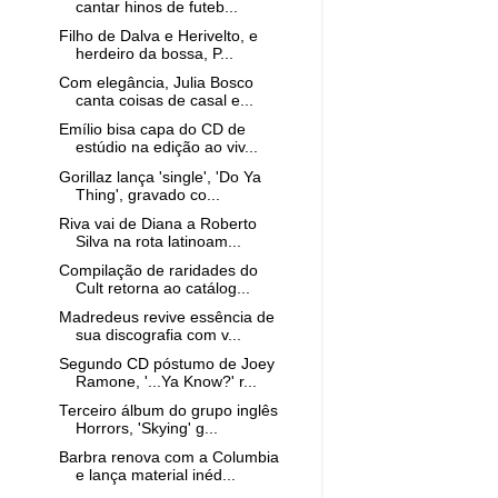
cantar hinos de futeb...
Filho de Dalva e Herivelto, e
herdeiro da bossa, P...
Com elegância, Julia Bosco
canta coisas de casal e...
Emílio bisa capa do CD de
estúdio na edição ao viv...
Gorillaz lança 'single', 'Do Ya
Thing', gravado co...
Riva vai de Diana a Roberto
Silva na rota latinoam...
Compilação de raridades do
Cult retorna ao catálog...
Madredeus revive essência de
sua discografia com v...
Segundo CD póstumo de Joey
Ramone, '...Ya Know?' r...
Terceiro álbum do grupo inglês
Horrors, 'Skying' g...
Barbra renova com a Columbia
e lança material inéd...