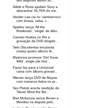
seu segundo álbum so...
Adele e Rossi ajudam Sony a
abocanhar 34,76% do me...
Vander Lee cai no 'sambarroco'
com bossa, valsa, c...
Spektor lança 'All the
Rowboats', 'single' de álbu...
Camelo finaliza no Rio a
gravação de DVD dirigido ...
Selo Discobertas encaixota
(mais) quatro álbuns fe...
Madonna promove 'Girl Gone
Wild', single (de títul...
Faour faz para a Universal
caixa com álbuns gravad...
Warner lança DVD de Maysa
com números feitos no pr...
Sex Pistols acerta reedição de
'Never Mind the Bol...
Bret McKenzie vence Brown e
Mendes na disputa pelo...