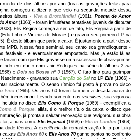
média de dois álbuns por ano (fora as gravações feitas para
Regina começou a dizer a que veio na segunda metade dessa
imeiros álbuns -
Viva a Brotolândia!
(1961),
Poema de Amor
do Amor
(1963) - foram infrutíferas tentativas juvenis de disputar
03). Elis Regina começa a ser, de fato, Elis Regina a partir de
(Edu Lobo e Vinicius de Moraes) e gravou seu primeiro LP na
5). É deste álbum que parte a caixa. É justamente a partir desse
nte MPB. Nessa fase seminial, seu canto soa grandiloquente -
s festivais - e eventualmente empostado. Mas já estão lá as
ue fariam com que Elis gravasse uma sucessão de obras-primas
rcitado em dueto com Jair Rodrigues na série de álbuns
2 na
1966) e
Dois na Bossa nº 3
(1967). O faro fino para garimpar
n Nascimento - gravando sua
Canção do Sal
no LP
Elis
(1966) -
ar nacionalmente. O senso rítmico foi posto à prova no disco
o Fino
(1965). Os anos 60 foram também a década áurea do
ambém incursionou. Levada somente nos
vocalises
, sua vigorosa
 incluída no disco
Elis Como & Porque
(1969) - exemplifica a
 Como & Porque
, aliás, é o melhor título da caixa, o disco que
 maturação, já pronta a salutar renovação que revigorou sua obra
o for, álbuns como
Elis Especial
(1968) e
Elis in London
(1969)
lidade técnica. A excelência da remasterização feita por Luigi
as caixas
Elis Anos 60
e
Elis Anos 70
ganhe pontos no confronto