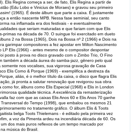
. Elis Regina começa a ser, de fato, Elis Regina a partir de
stão (Edu Lobo e Vinicius de Moraes) e gravou seu primeiro
ssim! (1965). É deste álbum que parte a caixa. É justamente
braça a então nascente MPB. Nessa fase seminial, seu canto
orma na inflamada era dos festivais - e eventualmente
ualidades que seriam maturadas e que fariam com que Elis
-primas na década de 70. O suingue foi exercitado em dueto
álbuns 2 na Bossa (1965), Dois na Bossa nº 2 (1966) e Dois na
para garimpar compositores a fez apostar em Milton Nascimento
o LP Elis (1966) - antes mesmo de o compositor despontar
foi posto à prova no disco gravado com o Zimbo Trio, O Fino
am também a década áurea do samba-jazz, gênero pelo qual
a somente nos vocalises, sua vigorosa gravação de Casa
isco Elis Como & Porque (1969) - exemplifica a destreza da
rque, aliás, é o melhor título da caixa, o disco que flagra Elis
ação, já pronta a salutar renovação que revigorou sua obra
ja como for, álbuns como Elis Especial (1968) e Elis in London
rimorosa qualidade técnica. A excelência da remasterização
Savalla faz com que as caixas Elis Anos 60 e Elis Anos 70 ganhe
a Transversal do Tempo (1998), que embalou os mesmos 21
rimoramento no tratamento gráfico. O álbum Elis & Toots
gaitista belga Toots Thielemans - é editado pela primeira vez
fim, a voz da Pimenta ardeu na incendiária década de 60. Os
ão um dos mais puros reflexos de um tempo marcado por
 na música do Brasil.