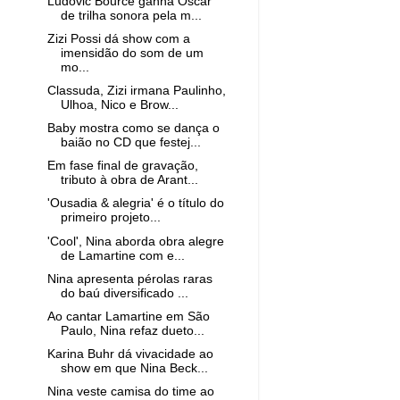
Ludovic Bource ganha Oscar
de trilha sonora pela m...
Zizi Possi dá show com a
imensidão do som de um
mo...
Classuda, Zizi irmana Paulinho,
Ulhoa, Nico e Brow...
Baby mostra como se dança o
baião no CD que festej...
Em fase final de gravação,
tributo à obra de Arant...
'Ousadia & alegria' é o título do
primeiro projeto...
'Cool', Nina aborda obra alegre
de Lamartine com e...
Nina apresenta pérolas raras
do baú diversificado ...
Ao cantar Lamartine em São
Paulo, Nina refaz dueto...
Karina Buhr dá vivacidade ao
show em que Nina Beck...
Nina veste camisa do time ao