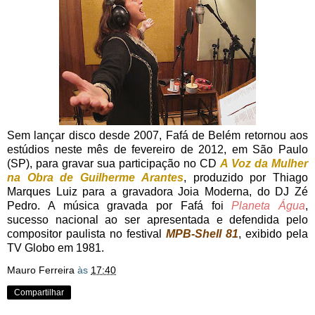
Sem lançar disco desde 2007, Fafá de Belém retornou aos
estúdios neste mês de fevereiro de 2012, em São Paulo
(SP), para gravar sua participação no CD
A Voz da Mulher
na Obra de Guilherme Arantes
, produzido por Thiago
Marques Luiz para a gravadora Joia Moderna, do DJ Zé
Pedro. A música gravada por Fafá foi
Planeta Água
,
sucesso nacional ao ser apresentada e defendida pelo
compositor paulista no festival
MPB-Shell 81
, exibido pela
TV Globo em 1981.
Mauro Ferreira
às
17:40
Compartilhar