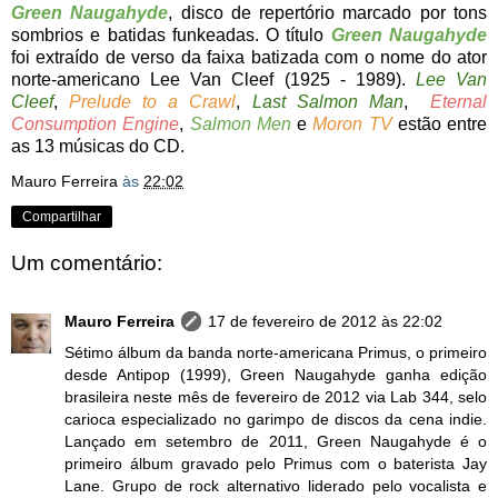
Green Naugahyde
, disco de repertório marcado por tons
sombrios e batidas funkeadas. O título
Green Naugahyde
foi extraído de verso da faixa batizada com o nome do ator
norte-americano Lee Van Cleef (1925 - 1989).
Lee Van
Cleef
,
Prelude to a Crawl
,
Last Salmon Man
,
Eternal
Consumption Engine
,
Salmon Men
e
Moron TV
estão entre
as 13 músicas do CD.
Mauro Ferreira
às
22:02
Compartilhar
Um comentário:
Mauro Ferreira
17 de fevereiro de 2012 às 22:02
Sétimo álbum da banda norte-americana Primus, o primeiro
desde Antipop (1999), Green Naugahyde ganha edição
brasileira neste mês de fevereiro de 2012 via Lab 344, selo
carioca especializado no garimpo de discos da cena indie.
Lançado em setembro de 2011, Green Naugahyde é o
primeiro álbum gravado pelo Primus com o baterista Jay
Lane. Grupo de rock alternativo liderado pelo vocalista e