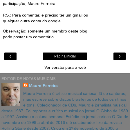
participação, Mauro Ferreira
P.S.: Para comentar, é preciso ter um gmail ou
qualquer outra conta do google.
Observação: somente um membro deste blog
pode postar um comentário.
‹
›
Página inicial
Ver versão para a web
EDITOR DE NOTAS MUSICAIS
Mauro Ferreira
Mauro Ferreira é crítico musical carioca, fã de cantoras,
mas escreve sobre discos brasileiros de todos os ritmos
e tons. Colecionador de CDs, Mauro é jornalista musical
desde 1987. Foi repórter e crítico musical do jornal O Globo de 1989
a 1997. Assinou a coluna semanal Estúdio no jornal carioca O Dia de
novembro de 1998 a abril de 2016 e é colaborador fixo da revista
Rolling Stone desde 2007. Criou em 1º de novembro de 2006 o