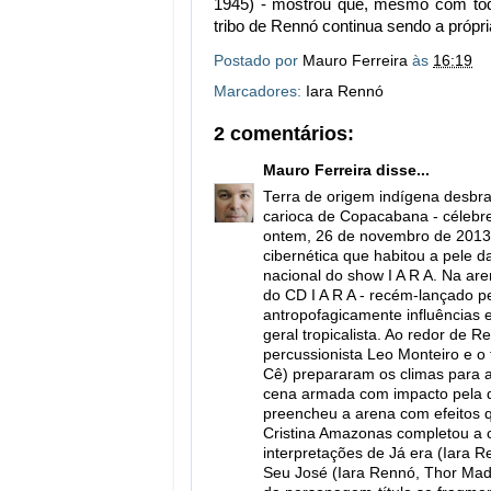
1945) - mostrou que, mesmo com toda
tribo de Rennó continua sendo a própr
Postado por
Mauro Ferreira
às
16:19
Marcadores:
Iara Rennó
2 comentários:
Mauro Ferreira
disse...
Terra de origem indígena desbrav
carioca de Copacabana - célebre 
ontem, 26 de novembro de 2013,
cibernética que habitou a pele d
nacional do show I A R A. Na are
do CD I A R A - recém-lançado p
antropofagicamente influências 
geral tropicalista. Ao redor de R
percussionista Leo Monteiro e o
Cê) prepararam os climas para a
cena armada com impacto pela di
preencheu a arena com efeitos q
Cristina Amazonas completou a c
interpretações de Já era (Iara R
Seu José (Iara Rennó, Thor Mads