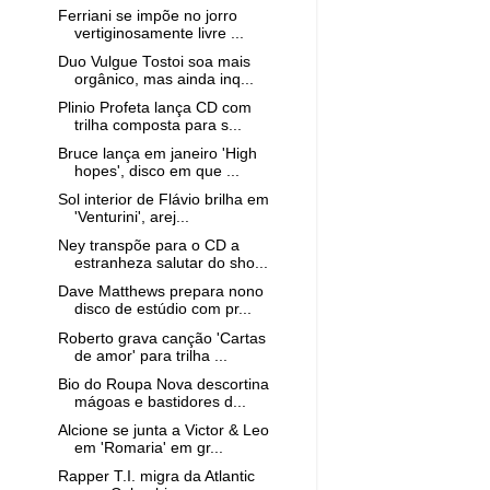
Ferriani se impõe no jorro
vertiginosamente livre ...
Duo Vulgue Tostoi soa mais
orgânico, mas ainda inq...
Plinio Profeta lança CD com
trilha composta para s...
Bruce lança em janeiro 'High
hopes', disco em que ...
Sol interior de Flávio brilha em
'Venturini', arej...
Ney transpõe para o CD a
estranheza salutar do sho...
Dave Matthews prepara nono
disco de estúdio com pr...
Roberto grava canção 'Cartas
de amor' para trilha ...
Bio do Roupa Nova descortina
mágoas e bastidores d...
Alcione se junta a Victor & Leo
em 'Romaria' em gr...
Rapper T.I. migra da Atlantic