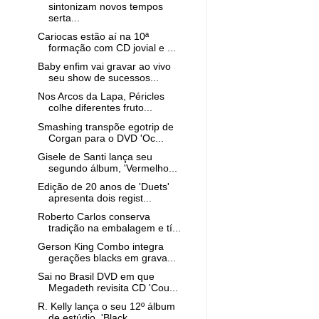
sintonizam novos tempos
serta...
Cariocas estão aí na 10ª
formação com CD jovial e ...
Baby enfim vai gravar ao vivo
seu show de sucessos...
Nos Arcos da Lapa, Péricles
colhe diferentes fruto...
Smashing transpõe egotrip de
Corgan para o DVD 'Oc...
Gisele de Santi lança seu
segundo álbum, 'Vermelho...
Edição de 20 anos de 'Duets'
apresenta dois regist...
Roberto Carlos conserva
tradição na embalagem e tí...
Gerson King Combo integra
gerações blacks em grava...
Sai no Brasil DVD em que
Megadeth revisita CD 'Cou...
R. Kelly lança o seu 12º álbum
de estúdio, 'Black ...