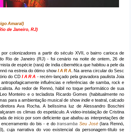
rigo Amaral)
Rio de Janeiro, RJ)
por colonizadores a partir do século XVII, o bairro carioca de
o Rio de Janeiro (RJ) - foi cenário na noite de ontem, 26 de
sta de espécie (rara) de índia cibernética que habitou a pele da
ennó na estreia do ótimo show
I A R A
. Na arena circular do Sesc
tório do CD
I A R A
- recém-lançado pela gravadora paulista Joia
 antropofagicamente influências e referências de samba, rock e
icalista. Ao redor de Rennó, hábil no toque performático de sua
ta Leo Monteiro e o tecladista Ricardo Gomes (habitualmente no
imas para a ambientação musical de show
indie
e teatral, calcado
iretora Ava Rocha. A belíssima luz de Alessandro Boschini
lçaram os climas do espetáculo. A video-instalação de Cristina
a de início por som deficiente que abafou as interpretações de
o encerramento do bis - e do
transamba
Seu José
(Iara Rennó,
, cuja narrativa do voo existencial da personagem-título se