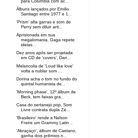
para Columbia com ac...
Álbuns lançados por Emilio
Santiago entre 1977 e 1...
'Prism' afia garras e som de
Perry sem diluir arti...
Aprisionada em sua
megalomania, Gaga repete
ideias...
Dez anos após ser projetada
em CD de 'covers', Dan...
Melancolia de 'Loud like love'
volta a nublar som ...
Dorina acha o tom no fundo do
quintal humanista de...
'Morning phase', 12º álbum de
Beck, tem faixas gra...
Casa do sertanejo pop, Som
Livre contrata dupla Zé...
'Brasileiro' rende a Nelson
Freire um Grammy Latin...
'Abraçaço', álbum de Caetano,
ganha dois prêmios n...