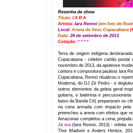
Resenha de show
Título:
I A R A
Artista:
Iara Rennó
(em foto de Rod
Local:
Arena do Sesc Copacabana
(
Data:
26 de setembro de 2013
Cotação:
* * * *
Terra de origem indígena desbravada 
Copacabana - célebre cartão postal d
novembro de 2013, da apoteose moderni
cantora e compositora paulista Iara R
Copacabana, Rennó ritualizou o reper
Moderna, do DJ Zé Pedro - e deglutiu
outros elementos da geleia geral trop
guitarra, o baterista e percussionis
baixo da Banda Cê) prepararam os cl
na cena armada com impacto pela d
preencheu a arena com efeitos que rea
Amazonas completou a cena, prejudicad
Já era
(Iara Rennó, 2013) - refeita n
Thor Madsen e Anders Hentze, 2013)