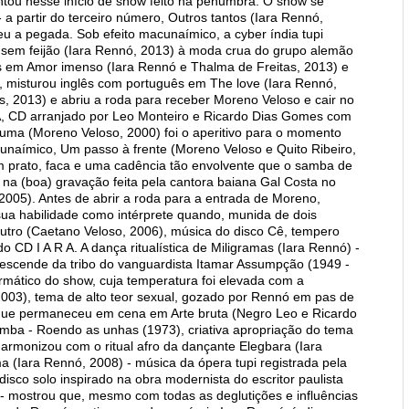
tou nesse início de show feito na penumbra. O show se
- a partir do terceiro número, Outros tantos (Iara Rennó,
deu a pegada. Sob efeito macunaímico, a cyber índia tupi
sem feijão (Iara Rennó, 2013) à moda crua do grupo alemão
s em Amor imenso (Iara Rennó e Thalma de Freitas, 2013) e
), misturou inglês com português em The love (Iara Rennó,
, 2013) e abriu a roda para receber Moreno Veloso e cair no
A, CD arranjado por Leo Monteiro e Ricardo Dias Gomes com
ma (Moreno Veloso, 2000) foi o aperitivo para o momento
naímico, Um passo à frente (Moreno Veloso e Quito Ribeiro,
m prato, faca e uma cadência tão envolvente que o samba de
 na (boa) gravação feita pela cantora baiana Gal Costa no
2005). Antes de abrir a roda para a entrada de Moreno,
ua habilidade como intérprete quando, munida de dois
utro (Caetano Veloso, 2006), música do disco Cê, tempero
o CD I A R A. A dança ritualística de Miligramas (Iara Rennó) -
scende da tribo do vanguardista Itamar Assumpção (1949 -
ormático do show, cuja temperatura foi elevada com a
003), tema de alto teor sexual, gozado por Rennó em pas de
que permaneceu em cena em Arte bruta (Negro Leo e Ricardo
samba - Roendo as unhas (1973), criativa apropriação do tema
harmonizou com o ritual afro da dançante Elegbara (Iara
 (Iara Rennó, 2008) - música da ópera tupi registrada pela
isco solo inspirado na obra modernista do escritor paulista
- mostrou que, mesmo com todas as deglutições e influências