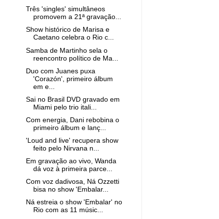
Três 'singles' simultâneos
promovem a 21ª gravação...
Show histórico de Marisa e
Caetano celebra o Rio c...
Samba de Martinho sela o
reencontro político de Ma...
Duo com Juanes puxa
'Corazón', primeiro álbum
em e...
Sai no Brasil DVD gravado em
Miami pelo trio itali...
Com energia, Dani rebobina o
primeiro álbum e lanç...
'Loud and live' recupera show
feito pelo Nirvana n...
Em gravação ao vivo, Wanda
dá voz à primeira parce...
Com voz dadivosa, Ná Ozzetti
bisa no show 'Embalar...
Ná estreia o show 'Embalar' no
Rio com as 11 músic...