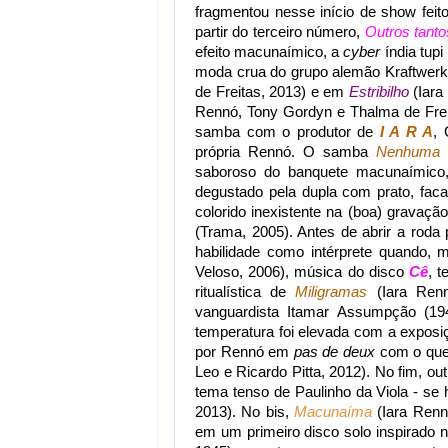
fragmentou nesse início de show feit
partir do terceiro número,
Outros tant
efeito macunaímico, a
cyber
índia tup
moda crua do grupo alemão Kraftwerk
de Freitas, 2013) e em
Estribilho
(Iara
Rennó, Tony Gordyn e Thalma de Freit
samba com o produtor de
I A R A
,
própria Rennó. O samba
Nenhuma
(
saboroso do banquete macunaímic
degustado pela dupla com prato, fa
colorido inexistente na (boa) gravaçã
(Trama, 2005). Antes de abrir a roda
habilidade como intérprete quando, 
Veloso, 2006), música do disco
Cê
, 
ritualística de
Miligramas
(Iara Ren
vanguardista Itamar Assumpção (194
temperatura foi elevada com a expos
por Rennó em
pas de deux
com o que
Leo e Ricardo Pitta, 2012). No fim, out
tema tenso de Paulinho da Viola - se
2013). No bis,
Macunaíma
(Iara Renn
em um primeiro disco solo inspirado n