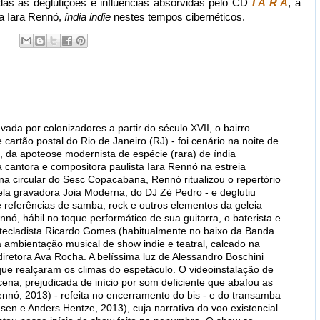
s as deglutições e influências absorvidas pelo CD
I A R A
, a
ia Iara Rennó,
índia
indie
nestes tempos cibernéticos.
ada por colonizadores a partir do século XVII, o bairro
cartão postal do Rio de Janeiro (RJ) - foi cenário na noite de
 da apoteose modernista de espécie (rara) de índia
a cantora e compositora paulista Iara Rennó na estreia
na circular do Sesc Copacabana, Rennó ritualizou o repertório
ela gravadora Joia Moderna, do DJ Zé Pedro - e deglutiu
e referências de samba, rock e outros elementos da geleia
ennó, hábil no toque performático de sua guitarra, o baterista e
 tecladista Ricardo Gomes (habitualmente no baixo da Banda
 ambientação musical de show indie e teatral, calcado na
retora Ava Rocha. A belíssima luz de Alessandro Boschini
ue realçaram os climas do espetáculo. O videoinstalação de
ena, prejudicada de início por som deficiente que abafou as
ennó, 2013) - refeita no encerramento do bis - e do transamba
en e Anders Hentze, 2013), cuja narrativa do voo existencial