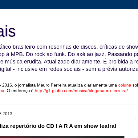
ais
fico brasileiro com resenhas de discos, críticas de show
 à MPB. Do rock ao funk. Do axé ao jazz. Passando por
 e música erudita. Atualizado diariamente. É proibida a 
gital - inclusive em redes sociais - sem a prévia autoriz
 2016, o jornalista Mauro Ferreira atualiza diariamente uma
coluna
so
na
.
O endereço é
http://g1.globo.com/musica/blog/mauro-ferreira/
 2013
liza repertório do CD I A R A em show teatral