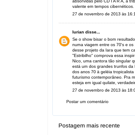
absorvidas pelo CD I A R A, a tr
valente em tempos cibernéticos.
27 de novembro de 2013 às 16:
lurian
disse...
Se o show bisar o bom resultado 
numa viagem entre os 70's e os 2
desse projeto da Iara que tem ca
"Estribilho" comprova essa inspi
Nico, uma cantora tão singular qu
está um dos grandes trunfos da 
dos anos 70 à geléia tropicalis
futurismo contemporâneo. Pra m
esteja em igual quilate, verdade
27 de novembro de 2013 às 18:
Postar um comentário
Postagem mais recente