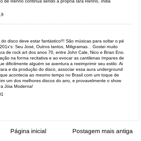
ibo de Rennó continua sendo a própria Iara Rennó, índia
19
do disco deve estar fantástico!!! São músicas para soltar o pé
01x's: Seu José, Outros tantos, Miligramas... Gostei muito
ra de rock art dos anos 70, entre John Cale, Nico e Brian Eno.
ração na forma recitativa e ao evocar as cantilenas ímpares de
e dificilmente alguém se aventura a reeimprimir seu estilo. Ai
Iara e da produção do disco, associar essa aura underground
ta que acontecia ao mesmo tempo no Brasil com um toque de
im um dos melhores discos do ano, e provavelmente o show
ira Jóia Moderna!
01
Página inicial
Postagem mais antiga