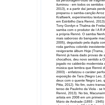
da personagem-título se fragmen
iluminou - em todos os sentidos 
2013), e a partir daí jamais per
preparou o samba-canção Arroz 
Kraftwerk, experimentou textura
em Estribilho (Iara Rennó, 2013
Tony Gordyn e Thalma de Freitas
samba com o produtor de I A R 
a própria Rennó. O samba Nenhu
mais saboroso do banquete macu
2005), degustado pela dupla co
roda ganhou colorido inexistente
revigorante álbum Hoje (Trama, 
Rennó já havia dado provas de s
chocalhos, deu novo sentido a O
jogado no caldeirão modernista d
música que lembra que Rennó de
2003) - enfatizou o caráter perf
exposição de Tara (Negro Leo, 2
deux com o quente Negro Leo, 
Pitta, 2012). No fim, outro tran
tenso de Paulinho da Viola - se 
Rennó, 2013). No bis, Macunaíma
artista em 2008 em um primeiro d
Mário de Andrade (1893 - 1945) 