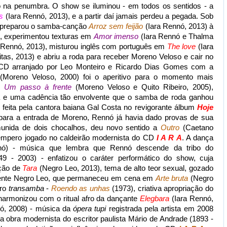
o na penumbra. O show se iluminou - em todos os sentidos - a
os
(Iara Rennó, 2013), e a partir daí jamais perdeu a pegada. Sob
i preparou o samba-canção
Arroz sem feijão
(Iara Rennó, 2013) à
, experimentou texturas em
Amor imenso
(Iara Rennó e Thalma
 Rennó, 2013), misturou inglês com português em
The love
(Iara
as, 2013) e abriu a roda para receber Moreno Veloso e cair no
 CD arranjado por Leo Monteiro e Ricardo Dias Gomes com a
Moreno Veloso, 2000) foi o aperitivo para o momento mais
o,
Um passo à frente
(Moreno Veloso e Quito Ribeiro, 2005),
ca e uma cadência tão envolvente que o samba de roda ganhou
o feita pela cantora baiana Gal Costa no revigorante álbum
Hoje
 para a entrada de Moreno, Rennó já havia dado provas de sua
munida de dois chocalhos, deu novo sentido a
Outro
(Caetano
tempero jogado no caldeirão modernista do CD
I A R A
. A dança
nó) - música que lembra que Rennó descende da tribo do
9 - 2003) - enfatizou o caráter performático do show, cuja
ição de
Tara
(Negro Leo, 2013), tema de alto teor sexual, gozado
nte Negro Leo, que permaneceu em cena em
Arte bruta
(Negro
ro
transamba
-
Roendo as unhas
(1973), criativa apropriação do
 harmonizou com o ritual afro da dançante
Elegbara
(Iara Rennó,
ó, 2008) - música da
ópera tupi
registrada pela artista em 2008
a obra modernista do escritor paulista Mário de Andrade (1893 -