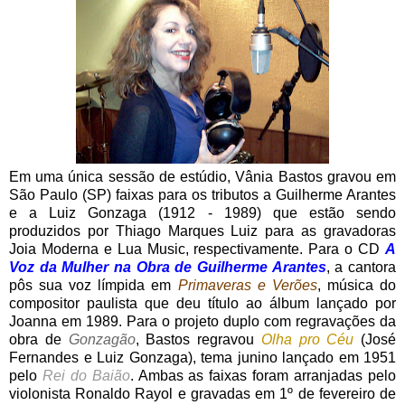
Em uma única sessão de estúdio, Vânia Bastos gravou em
São Paulo (SP) faixas para os tributos a Guilherme Arantes
e a Luiz Gonzaga (1912 - 1989) que estão sendo
produzidos por Thiago Marques Luiz para as gravadoras
Joia Moderna e Lua Music, respectivamente. Para o CD
A
Voz da Mulher na Obra de Guilherme Arantes
, a cantora
pôs sua voz límpida em
Primaveras e Verões
, música do
compositor paulista que deu título ao álbum lançado por
Joanna em 1989. Para o projeto duplo com regravações da
obra de
Gonzagão
, Bastos regravou
Olha pro Céu
(José
Fernandes e Luiz Gonzaga), tema junino lançado em 1951
pelo
Rei do Baião
. Ambas as faixas foram arranjadas pelo
violonista Ronaldo Rayol e gravadas em 1º de fevereiro de