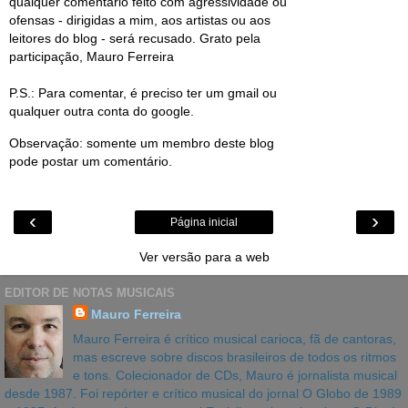
qualquer comentário feito com agressividade ou
ofensas - dirigidas a mim, aos artistas ou aos
leitores do blog - será recusado. Grato pela
participação, Mauro Ferreira
P.S.: Para comentar, é preciso ter um gmail ou
qualquer outra conta do google.
Observação: somente um membro deste blog
pode postar um comentário.
‹
›
Página inicial
Ver versão para a web
EDITOR DE NOTAS MUSICAIS
Mauro Ferreira
Mauro Ferreira é crítico musical carioca, fã de cantoras,
mas escreve sobre discos brasileiros de todos os ritmos
e tons. Colecionador de CDs, Mauro é jornalista musical
desde 1987. Foi repórter e crítico musical do jornal O Globo de 1989