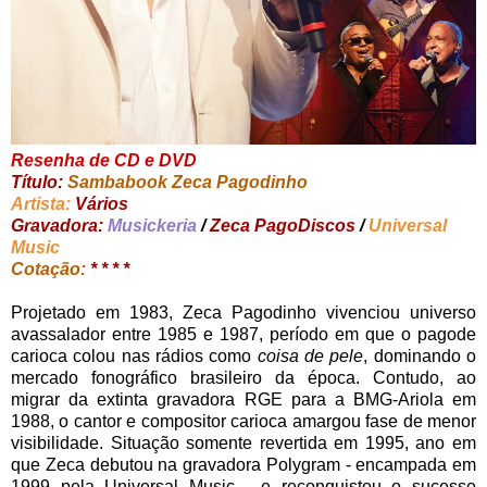
Resenha de CD e DVD
Título:
Sambabook Zeca Pagodinho
Artista:
Vários
Gravadora:
Musickeria
/
Zeca PagoDiscos
/
Universal
Music
Cotação:
* * * *
Projetado em 1983, Zeca Pagodinho vivenciou universo
avassalador entre 1985 e 1987, período em que o pagode
carioca colou nas rádios como
coisa de pele
, dominando o
mercado fonográfico brasileiro da época. Contudo, ao
migrar da extinta gravadora RGE para a BMG-Ariola em
1988, o cantor e compositor carioca amargou fase de menor
visibilidade. Situação somente revertida em 1995, ano em
que Zeca debutou na gravadora Polygram - encampada em
1999 pela Universal Music - e reconquistou o sucesso