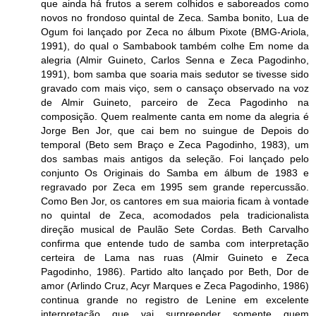
que ainda há frutos a serem colhidos e saboreados como
novos no frondoso quintal de Zeca. Samba bonito, Lua de
Ogum foi lançado por Zeca no álbum Pixote (BMG-Ariola,
1991), do qual o Sambabook também colhe Em nome da
alegria (Almir Guineto, Carlos Senna e Zeca Pagodinho,
1991), bom samba que soaria mais sedutor se tivesse sido
gravado com mais viço, sem o cansaço observado na voz
de Almir Guineto, parceiro de Zeca Pagodinho na
composição. Quem realmente canta em nome da alegria é
Jorge Ben Jor, que cai bem no suingue de Depois do
temporal (Beto sem Braço e Zeca Pagodinho, 1983), um
dos sambas mais antigos da seleção. Foi lançado pelo
conjunto Os Originais do Samba em álbum de 1983 e
regravado por Zeca em 1995 sem grande repercussão.
Como Ben Jor, os cantores em sua maioria ficam à vontade
no quintal de Zeca, acomodados pela tradicionalista
direção musical de Paulão Sete Cordas. Beth Carvalho
confirma que entende tudo de samba com interpretação
certeira de Lama nas ruas (Almir Guineto e Zeca
Pagodinho, 1986). Partido alto lançado por Beth, Dor de
amor (Arlindo Cruz, Acyr Marques e Zeca Pagodinho, 1986)
continua grande no registro de Lenine em excelente
interpretação que vai surpreender somente quem