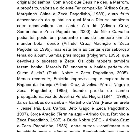
original do samba. Com a voz que Deus lhe deu, a Marrom,
a propósito, valoriza o dolente Ter compaixão (Arlindo Cruz,
Marquinho China e Zeca Pagodinho, 1989), outro fruto
desconhecido do quintal no qual Maria Rita se ambienta
com desenvoltura ao cantar Alto lá (Arlindo Cruz,
Sombrinha e Zeca Pagodinho, 2000). Já Nilze Carvalho
podia ter posto um pouquinho mais de tempero em Já
mandei botar dendê (Arlindo Cruz, Maurição e Zeca
Pagodinho, 1995), mas está bem ao cantar este saboroso
tema do álbum, Samba pras moças (Polygram, 1995), que
devolveu o sucesso a Zeca. Os dois rappers também
fazem bonito. Marcelo D2 encontra a batida perfeita de
Quem é ela? (Dudu Nobre e Zeca Pagodinho, 2005).
Menos reverente, Emicida improvisa rap e explora bem
Bagaço da laranja (Arlindo Cruz, Jovelina Pérola Negra e
Zeca Pagodinho, 1985), tirando partido do samba
propagado na voz de Jovelina Pérola Negra (1944 - 1998).
Já os bambas do samba - Martinho da Vila (Faixa amarela
- Jessé Pai, Luiz Carlos, Beto Gago e Zeca Pagodinho,
1997), Jorge Aragão (Termina aqui - Arlindo Cruz, Ratinho e
Zeca Pagodinho, 1987) e Dudu Nobre (SPC - Arlindo Cruz
e Zeca Pagodinho, 1986), entre outros - confirmam sua
intimidade com o gênero neste Sambabook que tem o