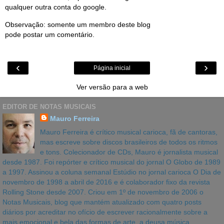
qualquer outra conta do google.
Observação: somente um membro deste blog
pode postar um comentário.
‹
›
Página inicial
Ver versão para a web
EDITOR DE NOTAS MUSICAIS
Mauro Ferreira
Mauro Ferreira é crítico musical carioca, fã de cantoras,
mas escreve sobre discos brasileiros de todos os ritmos
e tons. Colecionador de CDs, Mauro é jornalista musical
desde 1987. Foi repórter e crítico musical do jornal O Globo de 1989
a 1997. Assinou a coluna semanal Estúdio no jornal carioca O Dia de
novembro de 1998 a abril de 2016 e é colaborador fixo da revista
Rolling Stone desde 2007. Criou em 1º de novembro de 2006 o
Notas Musicais, blog que mantém atualizado com quatro posts
diários por acreditar no ofício de escrever racionalmente sobre a
mais emocional e bela das formas de arte, a deusa música.