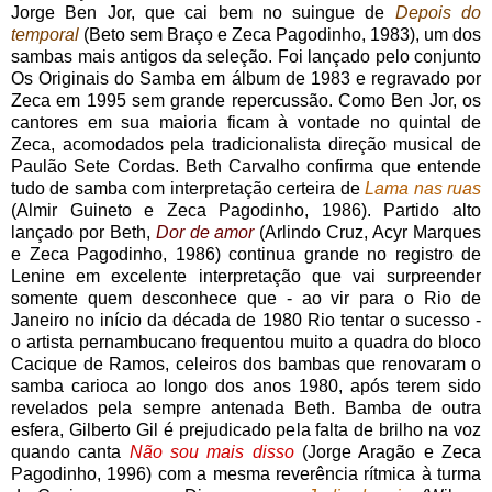
Jorge Ben Jor, que cai bem no suingue de
Depois do
temporal
(Beto sem Braço e Zeca Pagodinho, 1983), um dos
sambas mais antigos da seleção. Foi lançado pelo conjunto
Os Originais do Samba em álbum de 1983 e regravado por
Zeca em 1995 sem grande repercussão. Como Ben Jor, os
cantores em sua maioria ficam à vontade no quintal de
Zeca, acomodados pela tradicionalista direção musical de
Paulão Sete Cordas. Beth Carvalho confirma que entende
tudo de samba com interpretação certeira de
Lama nas ruas
(Almir Guineto e Zeca Pagodinho, 1986). Partido alto
lançado por Beth,
Dor de amor
(Arlindo Cruz, Acyr Marques
e Zeca Pagodinho, 1986) continua grande no registro de
Lenine em excelente interpretação que vai surpreender
somente quem desconhece que - ao vir para o Rio de
Janeiro no início da década de 1980 Rio tentar o sucesso -
o artista pernambucano frequentou muito a quadra do bloco
Cacique de Ramos, celeiros dos bambas que renovaram o
samba carioca ao longo dos anos 1980, após terem sido
revelados pela sempre antenada Beth. Bamba de outra
esfera, Gilberto Gil é prejudicado pela falta de brilho na voz
quando canta
Não sou mais disso
(Jorge Aragão e Zeca
Pagodinho, 1996) com a mesma reverência rítmica à turma