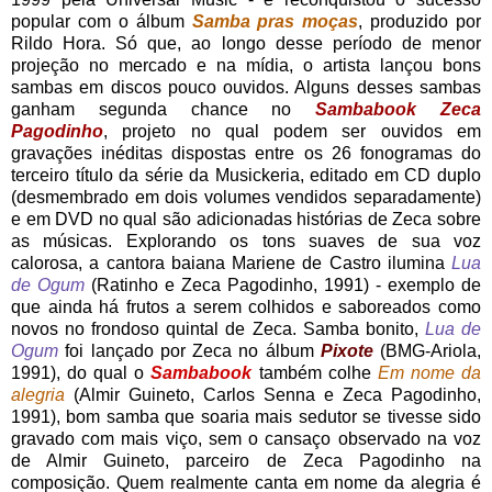
popular com o álbum
Samba pras moças
, produzido por
Rildo Hora. Só que, ao longo desse período de menor
projeção no mercado e na mídia, o artista lançou bons
sambas em discos pouco ouvidos. Alguns desses sambas
ganham segunda chance no
Sambabook Zeca
Pagodinho
, projeto no qual podem ser ouvidos em
gravações inéditas dispostas entre os 26 fonogramas do
terceiro título da série da Musickeria, editado em CD duplo
(desmembrado em dois volumes vendidos separadamente)
e em DVD no qual são adicionadas histórias de Zeca sobre
as músicas. Explorando os tons suaves de sua voz
calorosa, a cantora baiana Mariene de Castro ilumina
Lua
de Ogum
(Ratinho e Zeca Pagodinho, 1991) - exemplo de
que ainda há frutos a serem colhidos e saboreados como
novos no frondoso quintal de Zeca. Samba bonito,
Lua de
Ogum
foi lançado por Zeca no álbum
Pixote
(BMG-Ariola,
1991), do qual o
Sambabook
também colhe
Em nome da
alegria
(Almir Guineto, Carlos Senna e Zeca Pagodinho,
1991), bom samba que soaria mais sedutor se tivesse sido
gravado com mais viço, sem o cansaço observado na voz
de Almir Guineto, parceiro de Zeca Pagodinho na
composição. Quem realmente canta em nome da alegria é