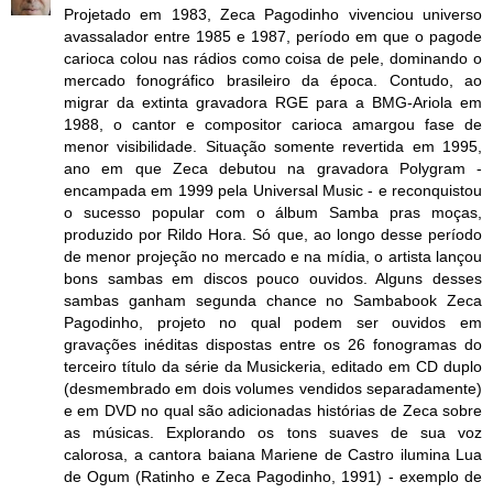
Projetado em 1983, Zeca Pagodinho vivenciou universo
avassalador entre 1985 e 1987, período em que o pagode
carioca colou nas rádios como coisa de pele, dominando o
mercado fonográfico brasileiro da época. Contudo, ao
migrar da extinta gravadora RGE para a BMG-Ariola em
1988, o cantor e compositor carioca amargou fase de
menor visibilidade. Situação somente revertida em 1995,
ano em que Zeca debutou na gravadora Polygram -
encampada em 1999 pela Universal Music - e reconquistou
o sucesso popular com o álbum Samba pras moças,
produzido por Rildo Hora. Só que, ao longo desse período
de menor projeção no mercado e na mídia, o artista lançou
bons sambas em discos pouco ouvidos. Alguns desses
sambas ganham segunda chance no Sambabook Zeca
Pagodinho, projeto no qual podem ser ouvidos em
gravações inéditas dispostas entre os 26 fonogramas do
terceiro título da série da Musickeria, editado em CD duplo
(desmembrado em dois volumes vendidos separadamente)
e em DVD no qual são adicionadas histórias de Zeca sobre
as músicas. Explorando os tons suaves de sua voz
calorosa, a cantora baiana Mariene de Castro ilumina Lua
de Ogum (Ratinho e Zeca Pagodinho, 1991) - exemplo de