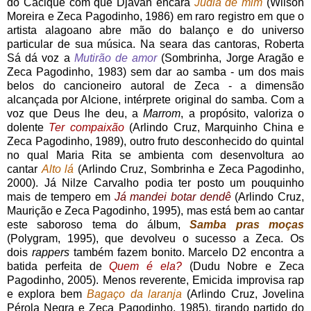
do Cacique com que Djavan encara
Judia de mim
(Wilson
Moreira e Zeca Pagodinho, 1986) em raro registro em que o
artista alagoano abre mão do balanço e do universo
particular de sua música. Na seara das cantoras, Roberta
Sá dá voz a
Mutirão de amor
(Sombrinha, Jorge Aragão e
Zeca Pagodinho, 1983) sem dar ao samba - um dos mais
belos do cancioneiro autoral de Zeca - a dimensão
alcançada por Alcione, intérprete original do samba. Com a
voz que Deus lhe deu, a
Marrom
, a propósito, valoriza o
dolente
Ter compaixão
(Arlindo Cruz, Marquinho China e
Zeca Pagodinho, 1989), outro fruto desconhecido do quintal
no qual Maria Rita se ambienta com desenvoltura ao
cantar
Alto lá
(Arlindo Cruz, Sombrinha e Zeca Pagodinho,
2000). Já Nilze Carvalho podia ter posto um pouquinho
mais de tempero em
Já mandei botar dendê
(Arlindo Cruz,
Maurição e Zeca Pagodinho, 1995), mas está bem ao cantar
este saboroso tema do álbum,
Samba pras moças
(Polygram, 1995), que devolveu o sucesso a Zeca. Os
dois
rappers
também fazem bonito. Marcelo D2 encontra a
batida perfeita de
Quem é ela?
(Dudu Nobre e Zeca
Pagodinho, 2005). Menos reverente, Emicida improvisa rap
e explora bem
Bagaço da laranja
(Arlindo Cruz, Jovelina
Pérola Negra e Zeca Pagodinho, 1985), tirando partido do