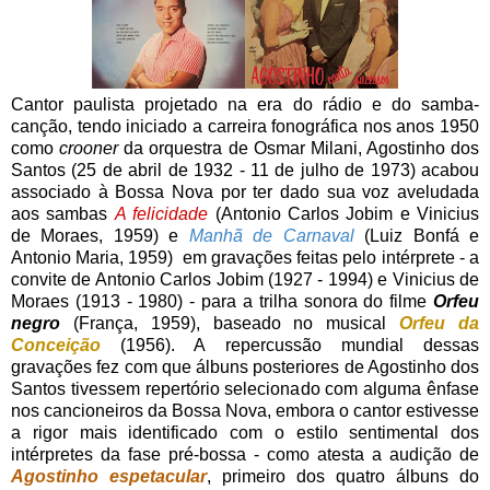
Cantor paulista projetado na era do rádio e do samba-
canção, tendo iniciado a carreira fonográfica nos anos 1950
como
crooner
da orquestra de Osmar Milani, Agostinho dos
Santos (25 de abril de 1932 - 11 de julho de 1973) acabou
associado à Bossa Nova por ter dado sua voz aveludada
aos sambas
A felicidade
(Antonio Carlos Jobim e Vinicius
de Moraes, 1959) e
Manhã de Carnaval
(Luiz Bonfá e
Antonio Maria, 1959) em gravações feitas pelo intérprete - a
convite de Antonio Carlos Jobim (1927 - 1994) e Vinicius de
Moraes (1913 - 1980) - para a trilha sonora do filme
Orfeu
negro
(França, 1959), baseado no musical
Orfeu da
Conceição
(1956). A repercussão mundial dessas
gravações fez com que álbuns posteriores de Agostinho dos
Santos tivessem repertório selecionado com alguma ênfase
nos cancioneiros da Bossa Nova, embora o cantor estivesse
a rigor mais identificado com o estilo sentimental dos
intérpretes da fase pré-bossa - como atesta a audição de
Agostinho espetacular
, primeiro dos quatro álbuns do