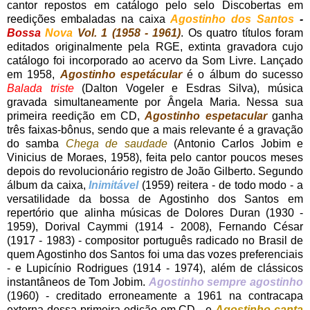
cantor repostos em catálogo pelo selo Discobertas em
reedições embaladas na caixa
Agostinho dos Santos
-
Bossa
Nova
Vol. 1
(1958 - 1961)
. Os quatro títulos foram
editados originalmente pela RGE, extinta gravadora cujo
catálogo foi incorporado ao acervo da Som Livre. Lançado
em 1958,
Agostinho espetácular
é o álbum do sucesso
Balada triste
(Dalton Vogeler e Esdras Silva), música
gravada simultaneamente por Ângela Maria. Nessa sua
primeira reedição em CD,
Agostinho espetacular
ganha
três faixas-bônus, sendo que a mais relevante é a gravação
do samba
Chega de saudade
(Antonio Carlos Jobim e
Vinicius de Moraes, 1958), feita pelo cantor poucos meses
depois do revolucionário registro de João Gilberto. Segundo
álbum da caixa,
Inimitável
(1959) reitera - de todo modo - a
versatilidade da bossa de Agostinho dos Santos em
repertório que alinha músicas de Dolores Duran (1930 -
1959), Dorival Caymmi (1914 - 2008), Fernando César
(1917 - 1983) - compositor português radicado no Brasil de
quem Agostinho dos Santos foi uma das vozes preferenciais
- e Lupicínio Rodrigues (1914 - 1974), além de clássicos
instantâneos de Tom Jobim.
Agostinho sempre agostinho
(1960) - creditado erroneamente a 1961 na contracapa
externa dessa primeira edição em CD - e
Agostinho canta