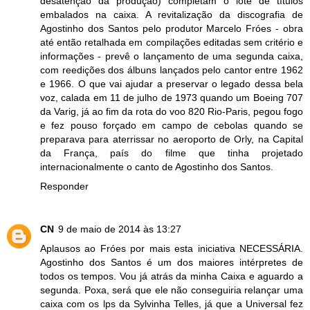
desatenção da produção) completam o lote de títulos
embalados na caixa. A revitalização da discografia de
Agostinho dos Santos pelo produtor Marcelo Fróes - obra
até então retalhada em compilações editadas sem critério e
informações - prevê o lançamento de uma segunda caixa,
com reedições dos álbuns lançados pelo cantor entre 1962
e 1966. O que vai ajudar a preservar o legado dessa bela
voz, calada em 11 de julho de 1973 quando um Boeing 707
da Varig, já ao fim da rota do voo 820 Rio-Paris, pegou fogo
e fez pouso forçado em campo de cebolas quando se
preparava para aterrissar no aeroporto de Orly, na Capital
da França, país do filme que tinha projetado
internacionalmente o canto de Agostinho dos Santos.
Responder
CN
9 de maio de 2014 às 13:27
Aplausos ao Fróes por mais esta iniciativa NECESSÁRIA.
Agostinho dos Santos é um dos maiores intérpretes de
todos os tempos. Vou já atrás da minha Caixa e aguardo a
segunda. Poxa, será que ele não conseguiria relançar uma
caixa com os lps da Sylvinha Telles, já que a Universal fez