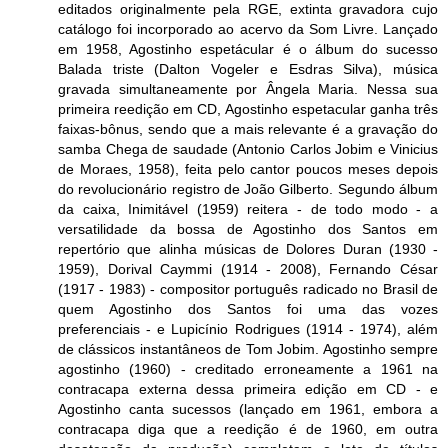
editados originalmente pela RGE, extinta gravadora cujo
catálogo foi incorporado ao acervo da Som Livre. Lançado
em 1958, Agostinho espetácular é o álbum do sucesso
Balada triste (Dalton Vogeler e Esdras Silva), música
gravada simultaneamente por Ângela Maria. Nessa sua
primeira reedição em CD, Agostinho espetacular ganha três
faixas-bônus, sendo que a mais relevante é a gravação do
samba Chega de saudade (Antonio Carlos Jobim e Vinicius
de Moraes, 1958), feita pelo cantor poucos meses depois
do revolucionário registro de João Gilberto. Segundo álbum
da caixa, Inimitável (1959) reitera - de todo modo - a
versatilidade da bossa de Agostinho dos Santos em
repertório que alinha músicas de Dolores Duran (1930 -
1959), Dorival Caymmi (1914 - 2008), Fernando César
(1917 - 1983) - compositor português radicado no Brasil de
quem Agostinho dos Santos foi uma das vozes
preferenciais - e Lupicínio Rodrigues (1914 - 1974), além
de clássicos instantâneos de Tom Jobim. Agostinho sempre
agostinho (1960) - creditado erroneamente a 1961 na
contracapa externa dessa primeira edição em CD - e
Agostinho canta sucessos (lançado em 1961, embora a
contracapa diga que a reedição é de 1960, em outra