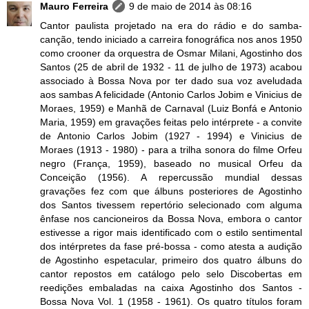
Mauro Ferreira
9 de maio de 2014 às 08:16
Cantor paulista projetado na era do rádio e do samba-
canção, tendo iniciado a carreira fonográfica nos anos 1950
como crooner da orquestra de Osmar Milani, Agostinho dos
Santos (25 de abril de 1932 - 11 de julho de 1973) acabou
associado à Bossa Nova por ter dado sua voz aveludada
aos sambas A felicidade (Antonio Carlos Jobim e Vinicius de
Moraes, 1959) e Manhã de Carnaval (Luiz Bonfá e Antonio
Maria, 1959) em gravações feitas pelo intérprete - a convite
de Antonio Carlos Jobim (1927 - 1994) e Vinicius de
Moraes (1913 - 1980) - para a trilha sonora do filme Orfeu
negro (França, 1959), baseado no musical Orfeu da
Conceição (1956). A repercussão mundial dessas
gravações fez com que álbuns posteriores de Agostinho
dos Santos tivessem repertório selecionado com alguma
ênfase nos cancioneiros da Bossa Nova, embora o cantor
estivesse a rigor mais identificado com o estilo sentimental
dos intérpretes da fase pré-bossa - como atesta a audição
de Agostinho espetacular, primeiro dos quatro álbuns do
cantor repostos em catálogo pelo selo Discobertas em
reedições embaladas na caixa Agostinho dos Santos -
Bossa Nova Vol. 1 (1958 - 1961). Os quatro títulos foram