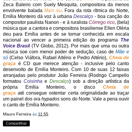
Zeca Baleiro com Suely Mesquita, compositora da menos
envolvente balada
Mais eu
. Fora da rota rítmica do Norte,
Emília Monteiro dá voz à urbana
Descalço
- boa canção do
compositor paulista Nanon - e à ruralista
Córrego rico
, (bela)
música que a cantora e compositora brasiliense Ellen Oléria
deu para Emília antes de se tornar conhecida em escala
nacional ao vencer a primeira edição do programa
The
Voice Brasil
(TV Globo, 2012). Por mais que uma ou outra
música soe com menor poder de sedução, caso de
Mãe e
só
(Celso Viáfora, Rafael Altério e Pedro Altério),
Cheia de
graça
é CD que merece atenção - inclusive pelo canto
desenvolto de Emília Monteiro. Com 10 de suas 12 faixas
arranjadas pelo produtor João Ferreira (Rodrigo Campello
formatou
Coisinha
e
Descalço
) sob a direção artística da
própria Emília Monteiro, o disco
Cheia de
graça
até
consegue ostentar certa originalidade ao traçar
um painel dos ora
hypados
sons do Norte. Vale a pena ouvir
o canto de Emília Monteiro.
Mauro Ferreira
às
11:55
Compartilhar