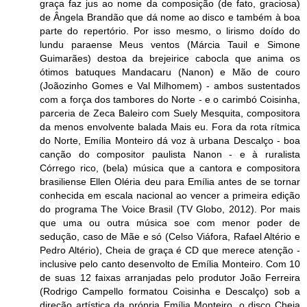
graça faz jus ao nome da composição (de fato, graciosa)
de Ângela Brandão que dá nome ao disco e também à boa
parte do repertório. Por isso mesmo, o lirismo doído do
lundu paraense Meus ventos (Márcia Tauil e Simone
Guimarães) destoa da brejeirice cabocla que anima os
ótimos batuques Mandacaru (Nanon) e Mão de couro
(Joãozinho Gomes e Val Milhomem) - ambos sustentados
com a força dos tambores do Norte - e o carimbó Coisinha,
parceria de Zeca Baleiro com Suely Mesquita, compositora
da menos envolvente balada Mais eu. Fora da rota rítmica
do Norte, Emília Monteiro dá voz à urbana Descalço - boa
canção do compositor paulista Nanon - e à ruralista
Córrego rico, (bela) música que a cantora e compositora
brasiliense Ellen Oléria deu para Emília antes de se tornar
conhecida em escala nacional ao vencer a primeira edição
do programa The Voice Brasil (TV Globo, 2012). Por mais
que uma ou outra música soe com menor poder de
sedução, caso de Mãe e só (Celso Viáfora, Rafael Altério e
Pedro Altério), Cheia de graça é CD que merece atenção -
inclusive pelo canto desenvolto de Emília Monteiro. Com 10
de suas 12 faixas arranjadas pelo produtor João Ferreira
(Rodrigo Campello formatou Coisinha e Descalço) sob a
direção artística da própria Emília Monteiro, o disco Cheia