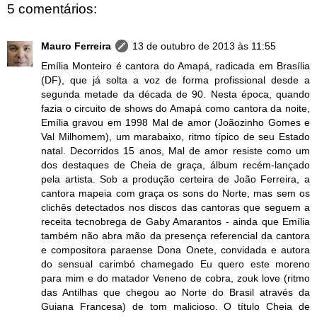
5 comentários:
Mauro Ferreira
13 de outubro de 2013 às 11:55
Emília Monteiro é cantora do Amapá, radicada em Brasília
(DF), que já solta a voz de forma profissional desde a
segunda metade da década de 90. Nesta época, quando
fazia o circuito de shows do Amapá como cantora da noite,
Emília gravou em 1998 Mal de amor (Joãozinho Gomes e
Val Milhomem), um marabaixo, ritmo típico de seu Estado
natal. Decorridos 15 anos, Mal de amor resiste como um
dos destaques de Cheia de graça, álbum recém-lançado
pela artista. Sob a produção certeira de João Ferreira, a
cantora mapeia com graça os sons do Norte, mas sem os
clichês detectados nos discos das cantoras que seguem a
receita tecnobrega de Gaby Amarantos - ainda que Emília
também não abra mão da presença referencial da cantora
e compositora paraense Dona Onete, convidada e autora
do sensual carimbó chamegado Eu quero este moreno
para mim e do matador Veneno de cobra, zouk love (ritmo
das Antilhas que chegou ao Norte do Brasil através da
Guiana Francesa) de tom malicioso. O título Cheia de