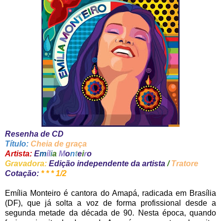
Resenha de CD
Título:
Cheia de graça
Artista:
E
m
íl
i
a
M
o
n
t
e
i
r
o
Gravadora:
Edição independente da artista
/
Tratore
Cotação:
* * * 1/2
Emília Monteiro é cantora do Amapá, radicada em Brasília
(DF), que já solta a voz de forma profissional desde a
segunda metade da década de 90. Nesta época, quando