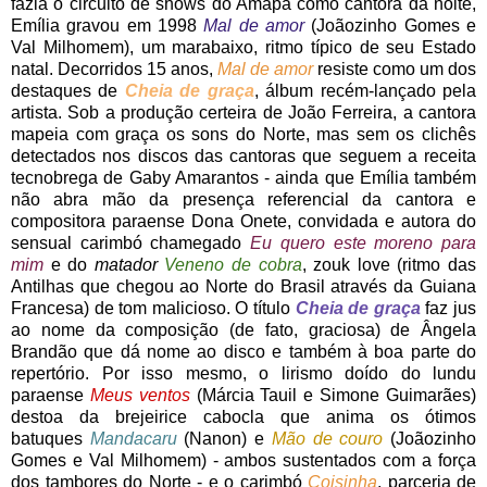
fazia o circuito de shows do Amapá como cantora da noite,
Emília gravou em 1998
Mal de amor
(Joãozinho Gomes e
Val Milhomem), um marabaixo, ritmo típico de seu Estado
natal. Decorridos 15 anos,
Mal de amor
resiste como um dos
destaques de
Cheia de graça
, álbum recém-lançado pela
artista. Sob a produção certeira de João Ferreira, a cantora
mapeia com graça os sons do Norte, mas sem os clichês
detectados nos discos das cantoras que seguem a receita
tecnobrega de Gaby Amarantos - ainda que Emília também
não abra mão da presença referencial da cantora e
compositora paraense Dona Onete, convidada e autora do
sensual carimbó chamegado
Eu quero este moreno para
mim
e do
matador
Veneno de cobra
, zouk love (ritmo das
Antilhas que chegou ao Norte do Brasil através da Guiana
Francesa) de tom malicioso. O título
Cheia de graça
faz jus
ao nome da composição (de fato, graciosa) de Ângela
Brandão que dá nome ao disco e também à boa parte do
repertório. Por isso mesmo, o lirismo doído do lundu
paraense
Meus ventos
(Márcia Tauil e Simone Guimarães)
destoa da brejeirice cabocla que anima os ótimos
batuques
Mandacaru
(Nanon) e
Mão de couro
(Joãozinho
Gomes e Val Milhomem) - ambos sustentados com a força
dos tambores do Norte - e o carimbó
Coisinha
, parceria de