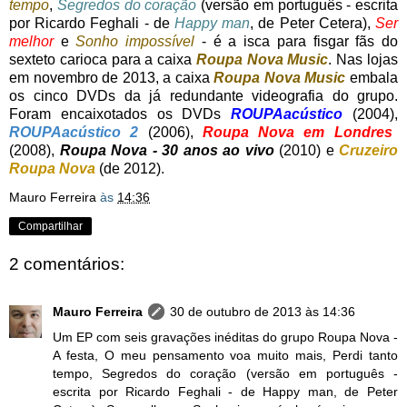
tempo
,
Segredos do coração
(versão em português - escrita
por Ricardo Feghali - de
Happy man
, de Peter Cetera),
Ser
melhor
e
Sonho impossível
- é a isca para fisgar fãs do
sexteto carioca para a caixa
Roupa Nova Music
. Nas lojas
em novembro de 2013, a caixa
Roupa Nova Music
embala
os cinco DVDs da já redundante videografia do grupo.
Foram encaixotados os DVDs
ROUPAacústico
(2004),
ROUPAacústico 2
(2006),
Roupa Nova em Londres
(2008),
Roupa Nova - 30 anos ao vivo
(2010) e
Cruzeiro
Roupa Nova
(de 2012).
Mauro Ferreira
às
14:36
Compartilhar
2 comentários:
Mauro Ferreira
30 de outubro de 2013 às 14:36
Um EP com seis gravações inéditas do grupo Roupa Nova -
A festa, O meu pensamento voa muito mais, Perdi tanto
tempo, Segredos do coração (versão em português -
escrita por Ricardo Feghali - de Happy man, de Peter