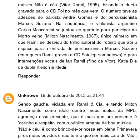
música Não é céu (Vitor Ramil, 1995), bisando o dueto
gravado para o CD Foi no mês que vem. O número teve as
adesões do baixista André Gomes e do percussionista
Marcos Suzano. Na sequência, o violonista argentino
Carlos Moscardini se juntou ao quarteto para participar da
Morro velho (Milton Nascimento, 1967), único número em
que Ramil se desviou do trilho autoral do roteiro que abriu
espaço para a entrada do percussionista Marcos Suzano
(com quem Ramil gravou o CD Satolep sambatown) e para
intervenções vocais de Ian Ramil (filho de Vitor), Katia B e
da dupla Kleiton & Kledir.
Responder
Unknown
16 de outubro de 2013 às 21:44
Sendo gaúcha, viciada em Ramil & Cia, e tendo Milton
Nascimento como ídolo dentre meus ídolos da MPB,
agradeço esse presente, que é mais que um presente é
'carinho e respeito' com o público amante de boa música.
'Não é céu' é como brinco-de-princesa em plena Primavera
p'ros meus ouvidos e não tem o que ser mais cara de Vitor.