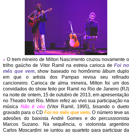
O trem mineiro de Milton Nascimento cruzou novamente o
♪
trilho gaúcho de Vitor Ramil na estreia carioca de
Foi no
mês que vem
, show baseado no homônimo álbum duplo
em que o artista dos Pampas revisa seu refinado
cancioneiro. Carioca de alma mineira, Milton foi um dos
convidados do show feito por Ramil no Rio de Janeiro (RJ)
na noite de ontem, 15 de outubro de 2013, em apresentação
no Theatro Net Rio. Milton refez ao vivo sua participação na
música
Não é céu
(Vitor Ramil, 1995), bisando o dueto
gravado para o CD
Foi no mês que vem
. O número teve as
adesões do baixista André Gomes e do percussionista
Marcos Suzano. Na sequência, o violonista argentino
Carlos Moscardini se juntou ao quarteto para participar da