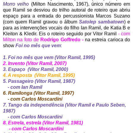
Morro velho
(Milton Nascimento, 1967), único número em
que Ramil se desviou do trilho autoral de roteiro que abriu
espaço para a entrada do percussionista Marcos Suzano
(com quem Ramil gravou o álbum
Satolep sambatown
) e
para as intervenções vocais do filho Ian Ramil, de Katia B e
Kleiton & Kledir. Eis o roteiro seguido por Vitor Ramil
- com
Milton na foto de
Rodrigo Goffredo -
na estreia carioca do
show
Foi no mês que vem
:
1. Foi no mês que vem (Vitor Ramil, 1995)
2. Invento (Vitor Ramil, 2007)
3. Espaço (Vitor Ramil, 2000)
4. A resposta (Vitor Ramil, 1995)
5. Passageiro (Vitor Ramil, 1987)
- com Ian Ramil
6. Ramilonga (Vitor Ramil, 1997)
- com Carlos Moscardini
7. Tango da independência (Vitor Ramil e Paulo Seben,
1987)
- com Carlos Moscardini
8. Estrela, estrela (Vitor Ramil, 1981)
- com Carlos Moscardini