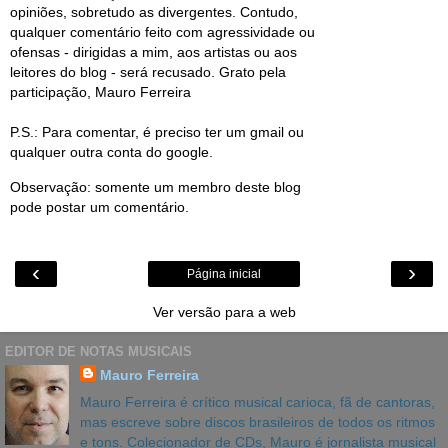
opiniões, sobretudo as divergentes. Contudo,
qualquer comentário feito com agressividade ou
ofensas - dirigidas a mim, aos artistas ou aos
leitores do blog - será recusado. Grato pela
participação, Mauro Ferreira
P.S.: Para comentar, é preciso ter um gmail ou
qualquer outra conta do google.
Observação: somente um membro deste blog
pode postar um comentário.
‹
›
Página inicial
Ver versão para a web
EDITOR DE NOTAS MUSICAIS
Mauro Ferreira
Mauro Ferreira é crítico musical carioca, fã de cantoras,
mas escreve sobre discos brasileiros de todos os ritmos
e tons. Colecionador de CDs, Mauro é jornalista musical