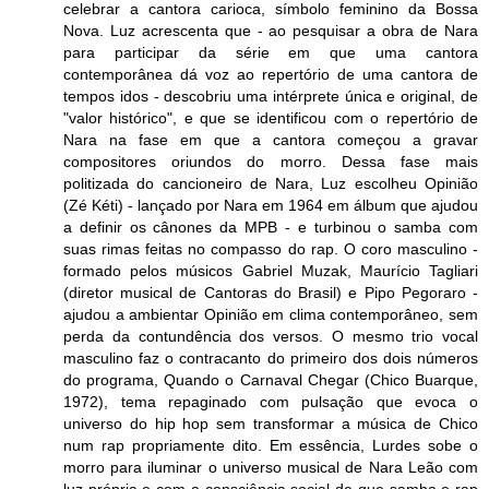
celebrar a cantora carioca, símbolo feminino da Bossa
Nova. Luz acrescenta que - ao pesquisar a obra de Nara
para participar da série em que uma cantora
contemporânea dá voz ao repertório de uma cantora de
tempos idos - descobriu uma intérprete única e original, de
"valor histórico", e que se identificou com o repertório de
Nara na fase em que a cantora começou a gravar
compositores oriundos do morro. Dessa fase mais
politizada do cancioneiro de Nara, Luz escolheu Opinião
(Zé Kéti) - lançado por Nara em 1964 em álbum que ajudou
a definir os cânones da MPB - e turbinou o samba com
suas rimas feitas no compasso do rap. O coro masculino -
formado pelos músicos Gabriel Muzak, Maurício Tagliari
(diretor musical de Cantoras do Brasil) e Pipo Pegoraro -
ajudou a ambientar Opinião em clima contemporâneo, sem
perda da contundência dos versos. O mesmo trio vocal
masculino faz o contracanto do primeiro dos dois números
do programa, Quando o Carnaval Chegar (Chico Buarque,
1972), tema repaginado com pulsação que evoca o
universo do hip hop sem transformar a música de Chico
num rap propriamente dito. Em essência, Lurdes sobe o
morro para iluminar o universo musical de Nara Leão com
luz própria e com a consciência social de que samba e rap