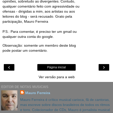
opiniões, sobretudo as divergentes. Contudo,
qualquer comentário feito com agressividade ou
ofensas - dirigidas a mim, aos artistas ou aos
leitores do blog - será recusado. Grato pela
participação, Mauro Ferreira
P.S.: Para comentar, é preciso ter um gmail ou
qualquer outra conta do google.
Observação: somente um membro deste blog
pode postar um comentário.
‹
›
Página inicial
Ver versão para a web
EDITOR DE NOTAS MUSICAIS
Mauro Ferreira
Mauro Ferreira é crítico musical carioca, fã de cantoras,
mas escreve sobre discos brasileiros de todos os ritmos
e tons. Colecionador de CDs, Mauro é jornalista musical