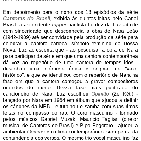
Em depoimento para o nono dos 13 episódios da série
Cantoras do Brasil
, exibida às quintas-feiras pelo Canal
Brasil, a ascendente
rapper
paulista Lurdez da Luz admite
com sinceridade que desconhecia a obra de Nara Leão
(1942-1989) até ser convidada pela produção da série para
celebrar a cantora carioca, símbolo feminino da Bossa
Nova. Luz acrescenta que - ao pesquisar a obra de Nara
para participar da série em que uma cantora contemporânea
dá voz ao repertório de uma cantora de tempos idos -
descobriu uma intérprete única e original, de "valor
histórico", e que se identificou com o repertório de Nara na
fase em que a cantora começou a gravar compositores
oriundos do morro. Dessa fase mais politizada do
cancioneiro de Nara, Luz escolheu
Opinião
(Zé Kéti) -
lançado por Nara em 1964 em álbum que ajudou a definir
os cânones da MPB - e turbinou o samba com suas rimas
feitas no compasso do rap. O coro masculino - formado
pelos músicos Gabriel Muzak, Maurício Tagliari (diretor
musical de Cantoras do Brasil) e Pipo Pegoraro - ajudou a
ambientar
Opinião
em clima contemporâneo, sem perda da
contundência dos versos. O mesmo trio vocal masculino faz