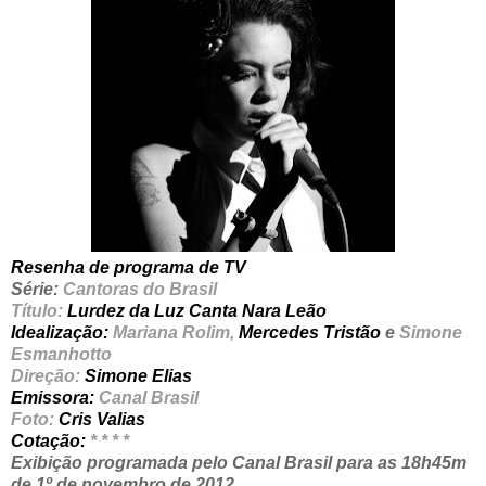
Resenha de programa de TV
Série:
Cantoras do Brasil
Título:
Lurdez da Luz Canta Nara Leão
Idealização:
Mariana Rolim,
Mercedes Tristão
e
Simone
Esmanhotto
Direção:
Simone Elias
Emissora:
Canal Brasil
Foto:
Cris Valias
Cotação:
* * * *
Exibição programada pelo Canal Brasil para as 18h45m
de 1º de novembro de 2012