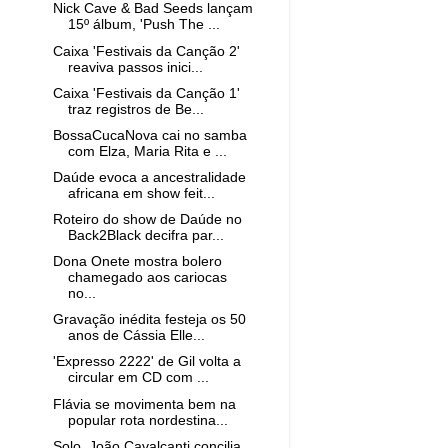
Nick Cave & Bad Seeds lançam
15º álbum, 'Push The ...
Caixa 'Festivais da Canção 2'
reaviva passos inici...
Caixa 'Festivais da Canção 1'
traz registros de Be...
BossaCucaNova cai no samba
com Elza, Maria Rita e ...
Daúde evoca a ancestralidade
africana em show feit...
Roteiro do show de Daúde no
Back2Black decifra par...
Dona Onete mostra bolero
chamegado aos cariocas
no...
Gravação inédita festeja os 50
anos de Cássia Elle...
'Expresso 2222' de Gil volta a
circular em CD com ...
Flávia se movimenta bem na
popular rota nordestina...
Solo, João Cavalcanti concilia