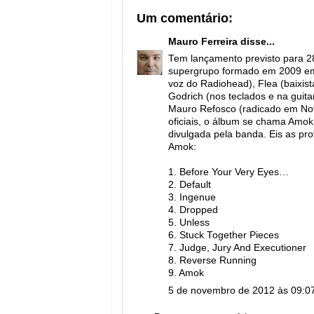
Um comentário:
Mauro Ferreira
disse...
Tem lançamento previsto para 28
supergrupo formado em 2009 em
voz do Radiohead), Flea (baixist
Godrich (nos teclados e na guitar
Mauro Refosco (radicado em Nov
oficiais, o álbum se chama Amok e
divulgada pela banda. Eis as pr
Amok:
1. Before Your Very Eyes…
2. Default
3. Ingenue
4. Dropped
5. Unless
6. Stuck Together Pieces
7. Judge, Jury And Executioner
8. Reverse Running
9. Amok
5 de novembro de 2012 às 09:0