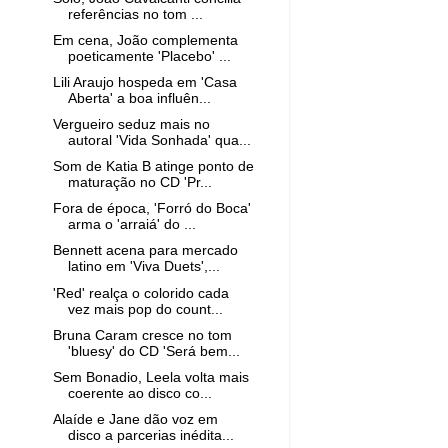
referências no tom ...
Em cena, João complementa
poeticamente 'Placebo' ...
Lili Araujo hospeda em 'Casa
Aberta' a boa influên...
Vergueiro seduz mais no
autoral 'Vida Sonhada' qua...
Som de Katia B atinge ponto de
maturação no CD 'Pr...
Fora de época, 'Forró do Boca'
arma o 'arraiá' do ...
Bennett acena para mercado
latino em 'Viva Duets',...
'Red' realça o colorido cada
vez mais pop do count...
Bruna Caram cresce no tom
'bluesy' do CD 'Será bem...
Sem Bonadio, Leela volta mais
coerente ao disco co...
Alaíde e Jane dão voz em
disco a parcerias inédita...