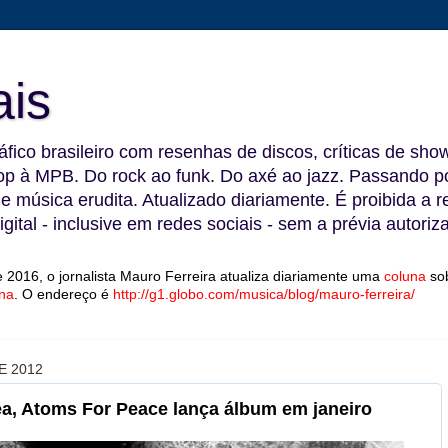
ais
fico brasileiro com resenhas de discos, críticas de show
 à MPB. Do rock ao funk. Do axé ao jazz. Passando por
 e música erudita. Atualizado diariamente. É proibida a 
gital - inclusive em redes sociais - sem a prévia autoriz
 2016, o jornalista Mauro Ferreira atualiza diariamente uma
coluna
so
na
.
O endereço é
http://g1.globo.com/musica/blog/mauro-ferreira/
E 2012
ea, Atoms For Peace lança álbum em janeiro