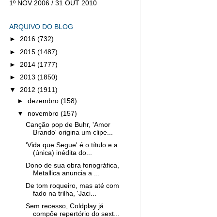
1º NOV 2006 / 31 OUT 2010
ARQUIVO DO BLOG
►
2016
(732)
►
2015
(1487)
►
2014
(1777)
►
2013
(1850)
▼
2012
(1911)
►
dezembro
(158)
▼
novembro
(157)
Canção pop de Buhr, 'Amor
Brando' origina um clipe...
'Vida que Segue' é o título e a
(única) inédita do...
Dono de sua obra fonográfica,
Metallica anuncia a ...
De tom roqueiro, mas até com
fado na trilha, 'Jaci...
Sem recesso, Coldplay já
compõe repertório do sext...