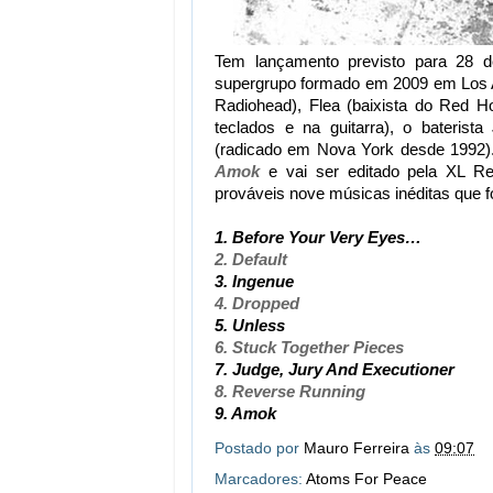
Tem lançamento previsto para 28 d
supergrupo formado em 2009 em Los 
Radiohead), Flea (baixista do Red Ho
teclados e na guitarra), o baterist
(radicado em Nova York desde 1992).
Amok
e vai ser editado pela XL Re
prováveis nove músicas inéditas que 
1. Before Your Very Eyes…
2. Default
3. Ingenue
4. Dropped
5. Unless
6. Stuck Together Pieces
7. Judge, Jury And Executioner
8. Reverse Running
9. Amok
Postado por
Mauro Ferreira
às
09:07
Marcadores:
Atoms For Peace