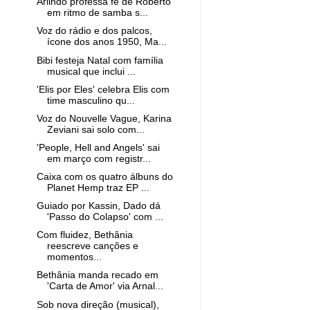
Arlindo professa fé de Roberto
em ritmo de samba s...
Voz do rádio e dos palcos,
ícone dos anos 1950, Ma...
Bibi festeja Natal com família
musical que inclui ...
'Elis por Eles' celebra Elis com
time masculino qu...
Voz do Nouvelle Vague, Karina
Zeviani sai solo com...
'People, Hell and Angels' sai
em março com registr...
Caixa com os quatro álbuns do
Planet Hemp traz EP ...
Guiado por Kassin, Dado dá
'Passo do Colapso' com ...
Com fluidez, Bethânia
reescreve canções e
momentos...
Bethânia manda recado em
'Carta de Amor' via Arnal...
Sob nova direção (musical),