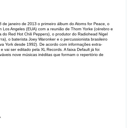
 de janeiro de 2013 o primeiro álbum do Atoms for Peace, o
 Los Angeles (EUA) com a reunião de Thom Yorke (cérebro e
a do Red Hot Chili Peppers), o produtor do Radiohead Nigel
ra), o baterista Joey Waronker e o percussionista brasileiro
a York desde 1992). De acordo com informações extra-
 vai ser editado pela XL Records. A faixa Default já foi
ováveis nove músicas inéditas que formam o repertório de
7