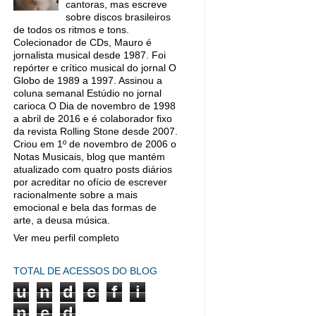
cantoras, mas escreve
sobre discos brasileiros
de todos os ritmos e tons.
Colecionador de CDs, Mauro é
jornalista musical desde 1987. Foi
repórter e crítico musical do jornal O
Globo de 1989 a 1997. Assinou a
coluna semanal Estúdio no jornal
carioca O Dia de novembro de 1998
a abril de 2016 e é colaborador fixo
da revista Rolling Stone desde 2007.
Criou em 1º de novembro de 2006 o
Notas Musicais, blog que mantém
atualizado com quatro posts diários
por acreditar no ofício de escrever
racionalmente sobre a mais
emocional e bela das formas de
arte, a deusa música.
Ver meu perfil completo
TOTAL DE ACESSOS DO BLOG
u
n
d
e
f
i
n
e
d