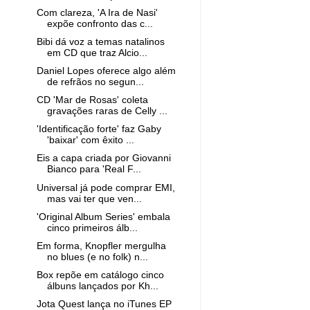
Com clareza, 'A Ira de Nasi'
expõe confronto das c...
Bibi dá voz a temas natalinos
em CD que traz Alcio...
Daniel Lopes oferece algo além
de refrãos no segun...
CD 'Mar de Rosas' coleta
gravações raras de Celly ...
'Identificação forte' faz Gaby
'baixar' com êxito ...
Eis a capa criada por Giovanni
Bianco para 'Real F...
Universal já pode comprar EMI,
mas vai ter que ven...
'Original Album Series' embala
cinco primeiros álb...
Em forma, Knopfler mergulha
no blues (e no folk) n...
Box repõe em catálogo cinco
álbuns lançados por Kh...
Jota Quest lança no iTunes EP