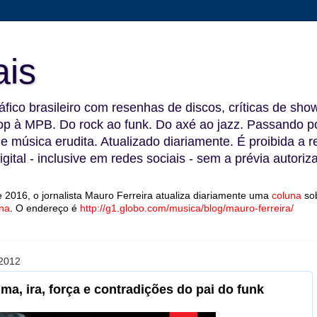
ais
fico brasileiro com resenhas de discos, críticas de show
 à MPB. Do rock ao funk. Do axé ao jazz. Passando por
 e música erudita. Atualizado diariamente. É proibida a 
gital - inclusive em redes sociais - sem a prévia autoriz
 2016, o jornalista Mauro Ferreira atualiza diariamente uma
coluna
so
na
.
O endereço é
http://g1.globo.com/musica/blog/mauro-ferreira/
2012
a, ira, força e contradições do pai do funk