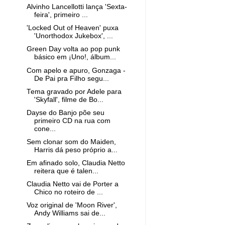
Alvinho Lancellotti lança 'Sexta-
feira', primeiro ...
'Locked Out of Heaven' puxa
'Unorthodox Jukebox', ...
Green Day volta ao pop punk
básico em ¡Uno!, álbum...
Com apelo e apuro, Gonzaga -
De Pai pra Filho segu...
Tema gravado por Adele para
'Skyfall', filme de Bo...
Dayse do Banjo põe seu
primeiro CD na rua com
cone...
Sem clonar som do Maiden,
Harris dá peso próprio a...
Em afinado solo, Claudia Netto
reitera que é talen...
Claudia Netto vai de Porter a
Chico no roteiro de ...
Voz original de 'Moon River',
Andy Williams sai de...