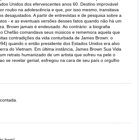
tados Unidos dos efervescentes anos 60. Destino improvável
r roubo na adolescência e que, por isso mesmo, transitava
 desajustados. A partir de entrevistas e de pesquisa sobre a
fatos - e as eventuais versões desses fatos quando não há um
za. Brown jamais é endeusado. Ao contrário: a biografia
ue o Chefão comandava seus músicos e rememora aquela que
uitas contradições da vida conturbada de James Brown: o
994) quando o então presidente dos Estados Unidos era alvo
erra do Vietnam. Em última instância, James Brown Sua Vida
 um retrato humanizado de um artista que sofreu na pele o
ao se revelar genial, esfregou na cara de seu país o orgulho
 contada.
ito bom!