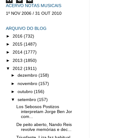
ACERVO NOTAS MUSICAIS
1º NOV 2006 / 31 OUT 2010
ARQUIVO DO BLOG
►
2016
(732)
►
2015
(1487)
►
2014
(1777)
►
2013
(1850)
▼
2012
(1911)
►
dezembro
(158)
►
novembro
(157)
►
outubro
(156)
▼
setembro
(157)
Los Sebosos Postizos
interpretam Jorge Ben Jor
com...
De peito aberto, Nando Reis
revolve memórias e dec...
Triunfante, Liza faz habitual