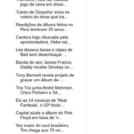
jogo de cena em show...
'Canto de Ossanha' ecoa no
roteiro do show que tra...
Reedições de álbuns feitos no
Peru lembram 20 anos...
Cantora logo ofuscada pela
apresentadora, Hebe sai...
Lee disseca faixas e clipes de
Bad sem desembaçar ...
Banda do ator James Franco,
Daddy recebe Smokey no...
Tony Bennett revela projeto de
gravar um álbum de ...
Trio Triz junta André Mehmari,
Chico Pinheiro e Sé...
Eis as 14 músicas de 'Real
Fantasia', o 10º título...
Capital alude a álbum do Pink
Floyd em faixa de 'n...
Voz maior do soul brasileiro,
Tim chega aos 70 viv...