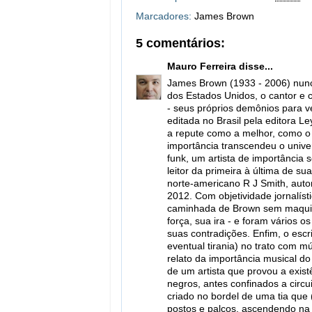
Marcadores:
James Brown
5 comentários:
Mauro Ferreira
disse...
James Brown (1933 - 2006) nunc
dos Estados Unidos, o cantor e c
- seus próprios demônios para v
editada no Brasil pela editora
a repute como a melhor, como o r
importância transcendeu o univer
funk, um artista de importância
leitor da primeira à última de su
norte-americano R J Smith, auto
2012. Com objetividade jornalíst
caminhada de Brown sem maquiar 
força, sua ira - e foram vários 
suas contradições. Enfim, o esc
eventual tirania) no trato com 
relato da importância musical do 
de um artista que provou a exist
negros, antes confinados a circ
criado no bordel de uma tia que
postos e palcos, ascendendo na p