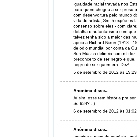
igualdade racial travada nos Es
para quem chegou a ser preso po
com desenvoltura pelo mundo dos
vida do artista, Smith expõe os 
consenso sobre eles - com clare
detalha o autoritarismo com q
talvez tenha sido a maior das m
apoio a Richard Nixon (1913 - 1
de ódio mundial por conta da Gu
Sua Música delineia com nitidez
preconceito de ser negro e que, 
negro de ser quem era. Dez!
5 de setembro de 2012 às 19:29
Anônimo disse...
Aí sim, esse tem história pra ser
Só 634? :-)
6 de setembro de 2012 às 01:02
Anônimo disse...
Imagine o peso do negócio...mu