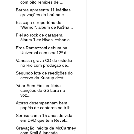
com oito remixes de ...
Barbra apresenta 11 inéditas
gravações do baú na c...
Eis capa e repertório de
'Warrior', álbum de Ke$ha...
Fiel ao rock de garagem,
álbum 'Lex Hives' esbanja...
Eros Ramazzotti debuta na
Universal com seu 12º ál...
Vanessa grava CD de estúdio
no Rio com produção de...
Segundo lote de reedições do
acervo da Kuarup dest...
'Voar Sem Fim' enfileira
canções de Gê Lara na
voz...
Atores desempenham bem
papéis de cantores na trilh...
Sorriso canta 15 anos de vida
em DVD que tem Revel...
Gravação inédita de McCartney
com Krall é lançada ...