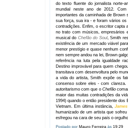
do texto fluente do jornalista norte
mundial neste ano de 2012. Com ob
importantes da caminhada de Brown se
sua força, sua ira - e foram vários o
contradições. Enfim, o escritor capta
no trato com músicos, empresários 
musical do
Chefão do Soul
, Smith re
existência de um mercado viável para 
menor prestígio e quase nenhum confo
nem sempre andou na lei, Brown galgo
referência na luta pela igualdade r
Destino improvável para quem chegou 
transitava com desenvoltura pelo mund
a vida do artista, Smith expõe os f
consenso sobre eles - com clareza. B
autoritarismo com que o
Chefão
coman
maior das muitas contradições da vid
1994) quando o então presidente dos 
Vietnam. Em última instância,
James
humanizado de um artista que sofreu n
esfregou na cara de seu país o orgulh
Postado por
Mauro Ferreira
às
19:29