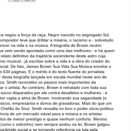
a negou a força da raça. Negro nascido no segregado Sul
ompositor teve que driblar a miséria, o racismo e - sobretudo
encer na vida e na música. A biografia de Brown recém-
 Leya vem sendo apontada como uma das melhores - e há quem
elato definitivo da trajetória ascendente deste astro cuja
so musical - já escritas sobre a vida e a obra do criador do
 social. De fato, James Brown Sua Vida Sua Música envolve o
as 634 páginas. E o mérito é do texto fluente do jornalista
r desta biografia lançada em escala mundial neste ano de
ica, Smith reconstitui os passos mais importantes da
o artista. Ao contrário, Brown é retratado com toda sua
os socos disparados por ele contra desafetos e mulheres - e
ritor capta a alma de Brown, mostrando sua sagacidade (e
músicos, empresários e donos de gravadoras. Mais do que um
Chefão do Soul, Smith ressalta no livro o poder sócio-político
ência de um mercado viável para a música e os artistas
uitos de menor prestígio e quase nenhum conforto. Menino
 (como o sobrinho) nem sempre andou na lei, Brown galgou
irâmide social e se tornando referência na luta pela