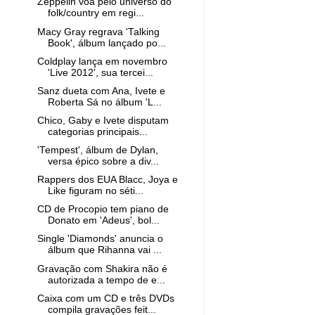
Zeppelin voa pelo universo do
folk/country em regi...
Macy Gray regrava 'Talking
Book', álbum lançado po...
Coldplay lança em novembro
'Live 2012', sua tercei...
Sanz dueta com Ana, Ivete e
Roberta Sá no álbum 'L...
Chico, Gaby e Ivete disputam
categorias principais...
'Tempest', álbum de Dylan,
versa épico sobre a div...
Rappers dos EUA Blacc, Joya e
Like figuram no séti...
CD de Procopio tem piano de
Donato em 'Adeus', bol...
Single 'Diamonds' anuncia o
álbum que Rihanna vai ...
Gravação com Shakira não é
autorizada a tempo de e...
Caixa com um CD e três DVDs
compila gravações feit...