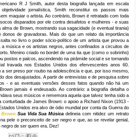
-americano R J Smith, autor desta biografia lançada em escala
jetividade jornalística, Smith reconstitui os passos mais
m maquiar o artista. Ao contrário, Brown é retratado com toda
s socos disparados por ele contra desafetos e mulheres - e suas
 a alma de Brown, mostrando sua sagacidade (e eventual tirania)
e donos de gravadoras. Mais do que um relato da importância
ssalta no livro o poder sócio-político de um artista que provou a
a música e os artistas negros, antes confinados a circuitos de
rto. Menino criado no bordel de uma tia que (como o sobrinho)
u postos e palcos, ascendendo na pirâmide social e se tornando
acial travada nos Estados Unidos dos efervescentes anos 60.
a ser preso por roubo na adolescência e que, por isso mesmo,
o dos desajustados. A partir de entrevistas e de pesquisa sobre
atos - e as eventuais versões desses fatos quando não há um
rown jamais é endeusado. Ao contrário: a biografia detalha o
dava seus músicos e rememora aquela que talvez tenha sido a
a conturbada de James Brown: o apoio a Richard Nixon (1913 -
Estados Unidos era alvo de ódio mundial por conta da Guerra do
 Brown
Sua Vida Sua Música
delineia com nitidez um retrato
a pele o preconceito de ser negro e que, ao se revelar genial,
o negro de ser quem era. Dez!