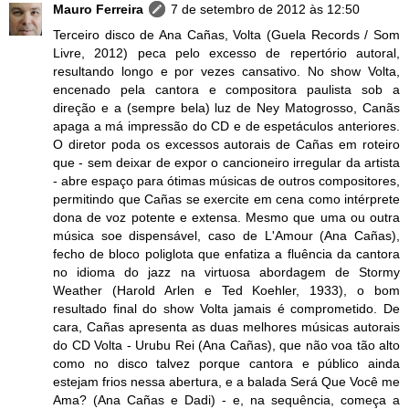
Mauro Ferreira
7 de setembro de 2012 às 12:50
Terceiro disco de Ana Cañas, Volta (Guela Records / Som
Livre, 2012) peca pelo excesso de repertório autoral,
resultando longo e por vezes cansativo. No show Volta,
encenado pela cantora e compositora paulista sob a
direção e a (sempre bela) luz de Ney Matogrosso, Canãs
apaga a má impressão do CD e de espetáculos anteriores.
O diretor poda os excessos autorais de Cañas em roteiro
que - sem deixar de expor o cancioneiro irregular da artista
- abre espaço para ótimas músicas de outros compositores,
permitindo que Cañas se exercite em cena como intérprete
dona de voz potente e extensa. Mesmo que uma ou outra
música soe dispensável, caso de L'Amour (Ana Cañas),
fecho de bloco poliglota que enfatiza a fluência da cantora
no idioma do jazz na virtuosa abordagem de Stormy
Weather (Harold Arlen e Ted Koehler, 1933), o bom
resultado final do show Volta jamais é comprometido. De
cara, Cañas apresenta as duas melhores músicas autorais
do CD Volta - Urubu Rei (Ana Cañas), que não voa tão alto
como no disco talvez porque cantora e público ainda
estejam frios nessa abertura, e a balada Será Que Você me
Ama? (Ana Cañas e Dadi) - e, na sequência, começa a