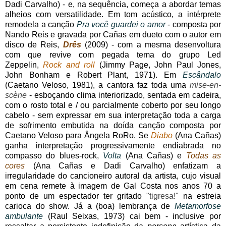
Dadi Carvalho) - e, na sequência, começa a abordar temas
alheios com versatilidade. Em tom acústico, a intérprete
remodela a canção
Pra você guardei o amor
- composta por
Nando Reis e gravada por Cañas em dueto com o autor em
disco de Reis,
Drês
(2009) - com a mesma desenvoltura
com que revive com pegada tema do grupo Led
Zeppelin,
Rock and roll
(Jimmy Page, John Paul Jones,
John Bonham e Robert Plant, 1971). Em
Escândalo
(Caetano Veloso, 1981), a cantora faz toda uma
mise-en-
scène
- esboçando clima interiorizado, sentada em cadeira,
com o rosto total e / ou parcialmente coberto por seu longo
cabelo - sem expressar em sua interpretação toda a carga
de sofrimento embutida na doída canção composta por
Caetano Veloso para Ângela RoRo. Se
Diabo
(Ana Cañas)
ganha interpretação progressivamente endiabrada no
compasso do blues-rock,
Volta
(Ana Cañas) e
Todas as
cores
(Ana Cañas e Dadi Carvalho) enfatizam a
irregularidade do cancioneiro autoral da artista, cujo visual
em cena remete à imagem de Gal Costa nos anos 70 a
ponto de um espectador ter gritado
"tigresa!"
na estreia
carioca do show. Já a (boa) lembrança de
Metamorfose
ambulante
(Raul Seixas, 1973) cai bem - inclusive por