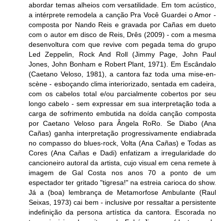
abordar temas alheios com versatilidade. Em tom acústico,
a intérprete remodela a canção Pra Você Guardei o Amor -
composta por Nando Reis e gravada por Cañas em dueto
com o autor em disco de Reis, Drês (2009) - com a mesma
desenvoltura com que revive com pegada tema do grupo
Led Zeppelin, Rock And Roll (Jimmy Page, John Paul
Jones, John Bonham e Robert Plant, 1971). Em Escândalo
(Caetano Veloso, 1981), a cantora faz toda uma mise-en-
scène - esboçando clima interiorizado, sentada em cadeira,
com os cabelos total e/ou parcialmente cobertos por seu
longo cabelo - sem expressar em sua interpretação toda a
carga de sofrimento embutida na doída canção composta
por Caetano Veloso para Ângela RoRo. Se Diabo (Ana
Cañas) ganha interpretação progressivamente endiabrada
no compasso do blues-rock, Volta (Ana Cañas) e Todas as
Cores (Ana Cañas e Dadi) enfatizam a irregularidade do
cancioneiro autoral da artista, cujo visual em cena remete à
imagem de Gal Costa nos anos 70 a ponto de um
espectador ter gritado "tigresa!" na estreia carioca do show.
Já a (boa) lembrança de Metamorfose Ambulante (Raul
Seixas, 1973) cai bem - inclusive por ressaltar a persistente
indefinição da persona artística da cantora. Escorada no