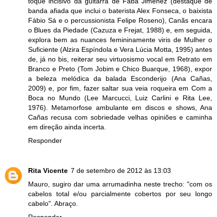
toque incisivo da guitarra de Fabá Jimenez (destaque de
banda afiada que inclui o baterista Alex Fonseca, o baixista
Fábio Sá e o percussionista Felipe Roseno), Canãs encara
o Blues da Piedade (Cazuza e Frejat, 1988) e, em seguida,
explora bem as nuances femininamente viris de Mulher o
Suficiente (Alzira Espíndola e Vera Lúcia Motta, 1995) antes
de, já no bis, reiterar seu virtuosismo vocal em Retrato em
Branco e Preto (Tom Jobim e Chico Buarque, 1968), expor
a beleza melódica da balada Esconderijo (Ana Cañas,
2009) e, por fim, fazer saltar sua veia roqueira em Com a
Boca no Mundo (Lee Marcucci, Luiz Carlini e Rita Lee,
1976). Metamorfose ambulante em discos e shows, Ana
Cañas recusa com sobriedade velhas opiniões e caminha
em direção ainda incerta.
Responder
Rita Vicente
7 de setembro de 2012 às 13:03
Mauro, sugiro dar uma arrumadinha neste trecho: "com os
cabelos total e/ou parcialmente cobertos por seu longo
cabelo". Abraço.
Responder