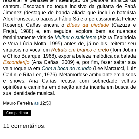
ressaltar a persistente indefinição da
persona
artística da
cantora. Escorada no toque incisivo da guitarra de Fabá
Jimenez (destaque de banda afiada que inclui o baterista
Alex Fonseca, o baixista Fábio Sá e o percussionista Felipe
Roseno), Cañas encara o
Blues da piedade
(Cazuza e
Frejat, 1988) e, em seguida, explora bem as nuances
femininamente viris de
Mulher o suficiente
(Alzira Espíndola
e Vera Lúcia Motta, 1995) antes de, já no bis, reiterar seu
virtuosismo vocal em
Retrato em branco e preto
(Tom Jobim
e Chico Buarque, 1968), expor a beleza melódica da balada
Esconderijo
(Ana Cañas, 2009) e, por fim, fazer saltar sua
veia roqueira em
Com a boca no mundo
(Lee Marcucci, Luiz
Carlini e Rita Lee, 1976). Metamorfose ambulante em discos
e shows, Ana Cañas recusa com sobriedade velhas
opiniões e caminha em direção ainda incerta em busca de
sua identidade musical.
Mauro Ferreira
às
12:50
Compartilhar
11 comentários: