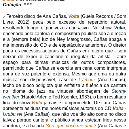
Cotação:
* * *
Terceiro disco de Ana Cañas,
Volta
(Guela Records / Som
♪
Livre, 2012) peca pelo excesso de repertório autoral,
resultando longo e por vezes cansativo. No show
Volta
,
encenado pela cantora e compositora paulista sob a direção
e a (sempre bela) luz de Ney Matogrosso, Cañas apaga a
má impressão do CD e de espetáculos anteriores. O diretor
poda os excessos autorais de Cañas em roteiro que - sem
deixar de expor o cancioneiro irregular da artista - abre
espaço para ótimas músicas de outros compositores,
permitindo que Cañas se exercite em cena como intérprete
dona de voz potente e extensa. Mesmo que uma ou outra
música soe dispensável, caso de
L'amour
(Ana Cañas),
fecho de bloco poliglota que enfatiza a fluência da cantora
no idioma do jazz na virtuosa abordagem de
Stormy
weather
(Harold Arlen e Ted Koehler, 1933), o bom resultado
final do show
Volta
jamais é comprometido. De cara, Cañas
apresenta as duas melhores músicas autorais do CD
Volta
-
Urubu rei
(Ana Cañas), que não voa tão alto como no disco
talvez porque cantora e público ainda estejam frios nessa
abertura, e a balada
Será que você me ama?
(Ana Cañas e