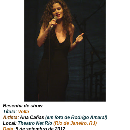
Resenha de show
Título:
Volta
Artista:
Ana Cañas
(em foto de Rodrigo Amaral)
Local:
Theatro Net Rio
(Rio de Janeiro, RJ)
Data:
5 de setembro de 2012