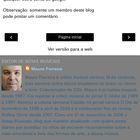
Observação: somente um membro deste blog
pode postar um comentário.
‹
›
Página inicial
Ver versão para a web
EDITOR DE NOTAS MUSICAIS
Mauro Ferreira
Mauro Ferreira é crítico musical carioca, fã de cantoras,
mas escreve sobre discos brasileiros de todos os ritmos
e tons. Colecionador de CDs, Mauro é jornalista musical
desde 1987. Foi repórter e crítico musical do jornal O Globo de 1989
a 1997. Assinou a coluna semanal Estúdio no jornal carioca O Dia de
novembro de 1998 a abril de 2016 e é colaborador fixo da revista
Rolling Stone desde 2007. Criou em 1º de novembro de 2006 o
Notas Musicais, blog que mantém atualizado com quatro posts
diários por acreditar no ofício de escrever racionalmente sobre a
mais emocional e bela das formas de arte, a deusa música.