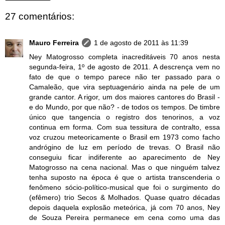
27 comentários:
Mauro Ferreira
1 de agosto de 2011 às 11:39
Ney Matogrosso completa inacreditáveis 70 anos nesta
segunda-feira, 1º de agosto de 2011. A descrença vem no
fato de que o tempo parece não ter passado para o
Camaleão, que vira septuagenário ainda na pele de um
grande cantor. A rigor, um dos maiores cantores do Brasil -
e do Mundo, por que não? - de todos os tempos. De timbre
único que tangencia o registro dos tenorinos, a voz
continua em forma. Com sua tessitura de contralto, essa
voz cruzou meteoricamente o Brasil em 1973 como facho
andrógino de luz em período de trevas. O Brasil não
conseguiu ficar indiferente ao aparecimento de Ney
Matogrosso na cena nacional. Mas o que ninguém talvez
tenha suposto na época é que o artista transcenderia o
fenômeno sócio-político-musical que foi o surgimento do
(efêmero) trio Secos & Molhados. Quase quatro décadas
depois daquela explosão meteórica, já com 70 anos, Ney
de Souza Pereira permanece em cena como uma das