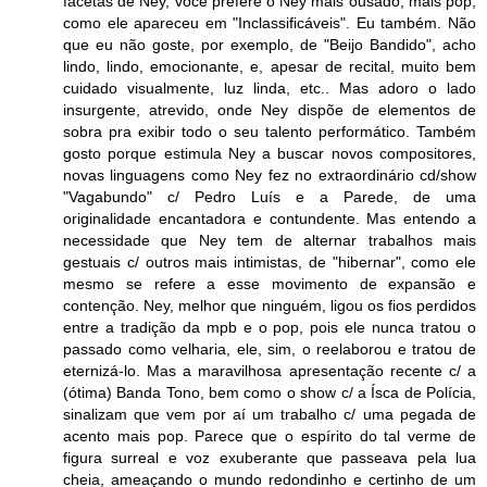
facetas de Ney, você prefere o Ney mais ousado, mais pop,
como ele apareceu em "Inclassificáveis". Eu também. Não
que eu não goste, por exemplo, de "Beijo Bandido", acho
lindo, lindo, emocionante, e, apesar de recital, muito bem
cuidado visualmente, luz linda, etc.. Mas adoro o lado
insurgente, atrevido, onde Ney dispõe de elementos de
sobra pra exibir todo o seu talento performático. Também
gosto porque estimula Ney a buscar novos compositores,
novas linguagens como Ney fez no extraordinário cd/show
"Vagabundo" c/ Pedro Luís e a Parede, de uma
originalidade encantadora e contundente. Mas entendo a
necessidade que Ney tem de alternar trabalhos mais
gestuais c/ outros mais intimistas, de "hibernar", como ele
mesmo se refere a esse movimento de expansão e
contenção. Ney, melhor que ninguém, ligou os fios perdidos
entre a tradição da mpb e o pop, pois ele nunca tratou o
passado como velharia, ele, sim, o reelaborou e tratou de
eternizá-lo. Mas a maravilhosa apresentação recente c/ a
(ótima) Banda Tono, bem como o show c/ a Ísca de Polícia,
sinalizam que vem por aí um trabalho c/ uma pegada de
acento mais pop. Parece que o espírito do tal verme de
figura surreal e voz exuberante que passeava pela lua
cheia, ameaçando o mundo redondinho e certinho de um