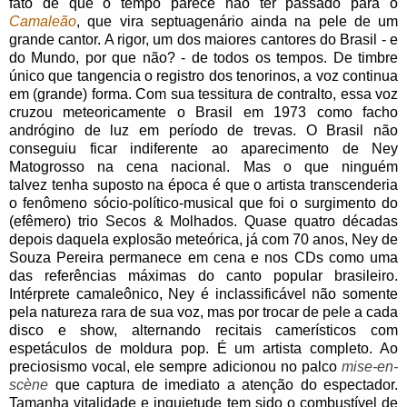
fato de que o tempo parece não ter passado para o
Camaleão
, que vira septuagenário ainda na pele de um
grande cantor. A rigor, um dos maiores cantores do Brasil - e
do Mundo, por que não? - de todos os tempos. De timbre
único que tangencia o registro dos tenorinos, a voz continua
em (grande) forma. Com sua tessitura de contralto, essa voz
cruzou meteoricamente o Brasil em 1973 como facho
andrógino de luz em período de trevas. O Brasil não
conseguiu ficar indiferente ao aparecimento de Ney
Matogrosso na cena nacional. Mas o que ninguém
talvez tenha suposto na época é que o artista transcenderia
o fenômeno sócio-político-musical que foi o surgimento do
(efêmero) trio Secos & Molhados. Quase quatro décadas
depois daquela explosão meteórica, já com 70 anos, Ney de
Souza Pereira permanece em cena e nos CDs como uma
das referências máximas do canto popular brasileiro.
Intérprete camaleônico, Ney é inclassificável não somente
pela natureza rara de sua voz, mas por trocar de pele a cada
disco e show, alternando recitais camerísticos com
espetáculos de moldura pop. É um artista completo. Ao
preciosismo vocal, ele sempre adicionou no palco
mise-en-
scène
que captura de imediato a atenção do espectador.
Tamanha vitalidade e inquietude tem sido o combustível de