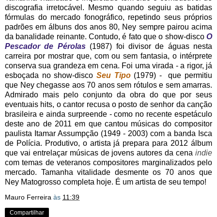
discografia irretocável. Mesmo quando seguiu as batidas
fórmulas do mercado fonográfico, repetindo seus próprios
padrões em álbuns dos anos 80, Ney sempre pairou acima
da banalidade reinante. Contudo, é fato que o show-disco
O
Pescador de Pérolas
(1987) foi divisor de águas nesta
carreira por mostrar que, com ou sem fantasia, o intérprete
conserva sua grandeza em cena. Foi uma virada - a rigor, já
esboçada no show-disco
Seu Tipo
(1979) - que permitiu
que Ney chegasse aos 70 anos sem rótulos e sem amarras.
Admirado mais pelo conjunto da obra do que por seus
eventuais hits, o cantor recusa o posto de senhor da canção
brasileira e ainda surpreende - como no recente espetáculo
deste ano de 2011 em que cantou músicas do compositor
paulista Itamar Assumpção (1949 - 2003) com a banda Isca
de Polícia. Produtivo, o artista já prepara para 2012 álbum
que vai entrelaçar músicas de jovens autores da cena
indie
com temas de veteranos compositores marginalizados pelo
mercado. Tamanha vitalidade desmente os 70 anos que
Ney Matogrosso completa hoje. É um artista de seu tempo!
Mauro Ferreira
às
11:39
Compartilhar