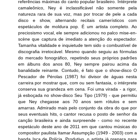
referências máximas do canto popular brasileiro. Intérprete
camaleônico, Ney é inclassificável não somente pela
natureza rara de sua voz, mas por trocar de pele a cada
disco e show, alternando recitais camerísticos com
espetáculos de moldura pop. É um artista completo. Ao
preciosismo vocal, ele sempre adicionou no palco mise-en-
scène que captura de imediato a atenção do espectador.
Tamanha vitalidade e inquietude tem sido o combustível de
discografia irretocável. Mesmo quando seguiu as fórmulas
do mercado fonográfico, repetindo seus próprios padrões
em álbuns dos anos 80, Ney sempre pairou acima da
banalidade reinante. Contudo, é fato que o show-disco O
Pescador de Pérolas (1987) foi divisor de águas nesta
carreira por mostrar que, com ou sem fantasia, o intérprete
conserva sua grandeza em cena. Foi uma virada - a rigor,
já esboçada no show-disco Seu Tipo (1979) - que permitiu
que Ney chegasse aos 70 anos sem rótulos e sem
amarras. Admirado mais pelo conjunto da obra do que por
seus eventuais hits, o cantor recusa o posto de senhor da
canção brasileira e ainda surpreende - como no recente
espetáculo deste ano de 2011 em que cantou músicas do
compositor paulista Itamar Assumpção (1949 - 2003) com a
banda Isca de Polícia. Produtivo, o artista já prepara para