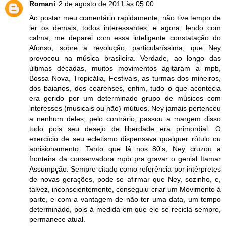
Romani
2 de agosto de 2011 às 05:00
Ao postar meu comentário rapidamente, não tive tempo de
ler os demais, todos interessantes, e agora, lendo com
calma, me deparei com essa inteligente constatação do
Afonso, sobre a revolução, particularíssima, que Ney
provocou na música brasileira. Verdade, ao longo das
últimas décadas, muitos movimentos agitaram a mpb,
Bossa Nova, Tropicália, Festivais, as turmas dos mineiros,
dos baianos, dos cearenses, enfim, tudo o que acontecia
era gerido por um determinado grupo de músicos com
interesses (musicais ou não) mútuos. Ney jamais pertenceu
a nenhum deles, pelo contrário, passou a margem disso
tudo pois seu desejo de liberdade era primordial. O
exercício de seu ecletismo dispensava qualquer rótulo ou
aprisionamento. Tanto que lá nos 80's, Ney cruzou a
fronteira da conservadora mpb pra gravar o genial Itamar
Assumpção. Sempre citado como referência por intérpretes
de novas gerações, pode-se afirmar que Ney, sozinho, e,
talvez, inconscientemente, conseguiu criar um Movimento à
parte, e com a vantagem de não ter uma data, um tempo
determinado, pois à medida em que ele se recicla sempre,
permanece atual.