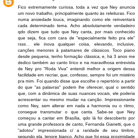
Fico extremamente curiosa, toda a vez que Ney anuncia
um novo trabalho, principalmente quanto às releituras. Fico
numa ansiedade louca, imaginando como ele reinventará
cada determinado tema. Acho absolutamente verdadeiro
qdo dizem que tudo que Ney canta, por mais conhecido
que seja, fica com cara de "especialmente feito pra ele"
rsss… ele inova qualquer coisa, elevando, inclusive,
canções menores à patamares de clássicos. Toco piano
desde pequena, tenho formação clássica, e, há 3 anos me
dedico também ao canto lírico e na maravilhosa entrevista
de Ney pro "Roda Viva" entendi melhor a origem dessa
facilidade em recriar, que, confesso, sempre foi um mistério
pra mim. Foi quando disse que escolhe o repertório a partir
do que "as palavras" podem lhe oferecer, qual o sentido
que, com a dinâmica de suas nuances vocais, ele poderia
acrescentar ou mesmo mudar na canção. Impressionante
como Ney, sem alterar em nada a harmonia ou o ritmo,
consegue transmutar o que canta. Sabe-se que Ney
começou a cantar em Brasília, qdo lá foi descoberto por
uma grande professora de canto, Fernanda Gianetti, que o
"adotou" impressionada c/ a raridade de seu timbre,
segundo ela, tenore bianco. Acho que foi essa proximidade