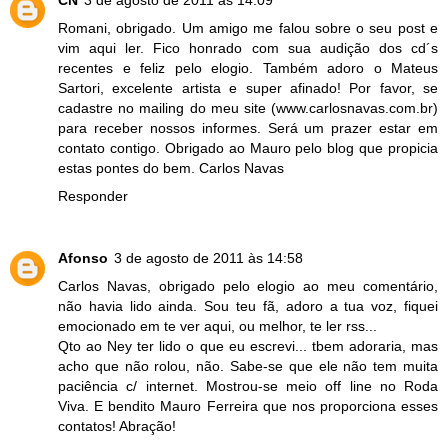
CN
3 de agosto de 2011 às 14:09
Romani, obrigado. Um amigo me falou sobre o seu post e
vim aqui ler. Fico honrado com sua audição dos cd´s
recentes e feliz pelo elogio. Também adoro o Mateus
Sartori, excelente artista e super afinado! Por favor, se
cadastre no mailing do meu site (www.carlosnavas.com.br)
para receber nossos informes. Será um prazer estar em
contato contigo. Obrigado ao Mauro pelo blog que propicia
estas pontes do bem. Carlos Navas
Responder
Afonso
3 de agosto de 2011 às 14:58
Carlos Navas, obrigado pelo elogio ao meu comentário,
não havia lido ainda. Sou teu fã, adoro a tua voz, fiquei
emocionado em te ver aqui, ou melhor, te ler rss...
Qto ao Ney ter lido o que eu escrevi... tbem adoraria, mas
acho que não rolou, não. Sabe-se que ele não tem muita
paciência c/ internet. Mostrou-se meio off line no Roda
Viva. E bendito Mauro Ferreira que nos proporciona esses
contatos! Abração!