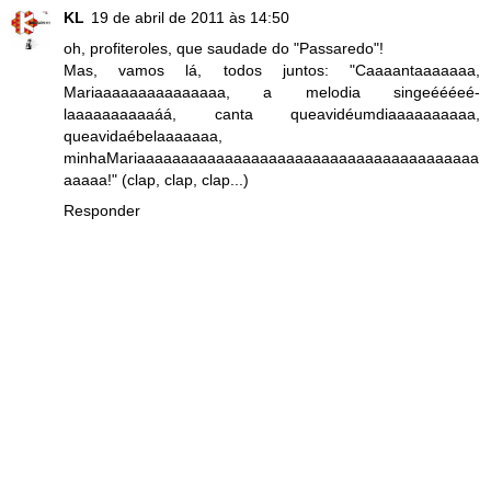
KL
19 de abril de 2011 às 14:50
oh, profiteroles, que saudade do "Passaredo"!
Mas, vamos lá, todos juntos: "Caaaantaaaaaaa,
Mariaaaaaaaaaaaaaaa, a melodia singeéééeé-
laaaaaaaaaaáá, canta queavidéumdiaaaaaaaaaa,
queavidaébelaaaaaaa,
minhaMariaaaaaaaaaaaaaaaaaaaaaaaaaaaaaaaaaaaaaaa
aaaaa!" (clap, clap, clap...)
Responder