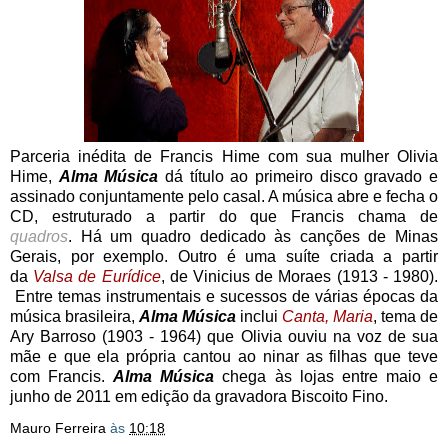
Parceria inédita de Francis Hime com sua mulher Olivia
Hime,
Alma Música
dá título ao primeiro disco gravado e
assinado conjuntamente pelo casal. A música abre e fecha o
CD, estruturado a partir do que Francis chama de
quadros
. Há um quadro dedicado às canções de Minas
Gerais, por exemplo. Outro é uma suíte criada a partir
da
Valsa de
Eurídice
, de Vinicius de Moraes (1913 - 1980).
Entre temas instrumentais e sucessos de várias épocas da
música brasileira,
Alma Música
inclui
Canta, Maria
, tema de
Ary Barroso (1903 - 1964) que Olivia ouviu na voz de sua
mãe e que ela própria cantou ao ninar as filhas que teve
com Francis.
Alma Música
chega às lojas entre maio e
junho de 2011 em edição da gravadora Biscoito Fino.
Mauro Ferreira
às
10:18