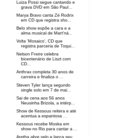
Luiza Possi segue cantando e
grava DVD em São Paul...
Marya Bravo canta Zé Rodrix
em CD que registra sho...
Belo show expõe a cara e a
alma musical de Mart'ná...
Volta 'Mosaico', CD que
registra parceria de Toqui...
Nelson Freire celebra
bicentenário de Liszt com
CD...
Anthrax completa 30 anos de
carreira e finaliza o ...
Steven Tyler lança segundo
single solo em 7 de mai...
Sai de cena aos 56 anos
Neusinha Brizola, a intérp...
Show de Kessous reitera e até
acentua a espantosa ...
Kessous recebe Moska em
show no Rio para cantar a ...
Aretha abre selo e lança seu