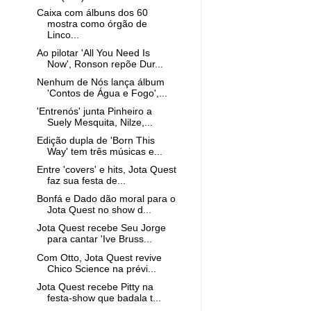
Caixa com álbuns dos 60
mostra como órgão de
Linco...
Ao pilotar 'All You Need Is
Now', Ronson repõe Dur...
Nenhum de Nós lança álbum
'Contos de Água e Fogo',...
'Entrenós' junta Pinheiro a
Suely Mesquita, Nilze,...
Edição dupla de 'Born This
Way' tem três músicas e...
Entre 'covers' e hits, Jota Quest
faz sua festa de...
Bonfá e Dado dão moral para o
Jota Quest no show d...
Jota Quest recebe Seu Jorge
para cantar 'Ive Bruss...
Com Otto, Jota Quest revive
Chico Science na prévi...
Jota Quest recebe Pitty na
festa-show que badala t...