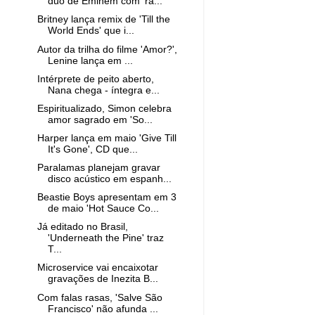
duo de Eminem com 'ra...
Britney lança remix de 'Till the
World Ends' que i...
Autor da trilha do filme 'Amor?',
Lenine lança em ...
Intérprete de peito aberto,
Nana chega - íntegra e...
Espiritualizado, Simon celebra
amor sagrado em 'So...
Harper lança em maio 'Give Till
It's Gone', CD que...
Paralamas planejam gravar
disco acústico em espanh...
Beastie Boys apresentam em 3
de maio 'Hot Sauce Co...
Já editado no Brasil,
'Underneath the Pine' traz
T...
Microservice vai encaixotar
gravações de Inezita B...
Com falas rasas, 'Salve São
Francisco' não afunda ...