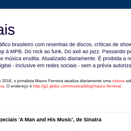
ais
fico brasileiro com resenhas de discos, críticas de show
 à MPB. Do rock ao funk. Do axé ao jazz. Passando por
 e música erudita. Atualizado diariamente. É proibida a 
gital - inclusive em redes sociais - sem a prévia autoriz
 2016, o jornalista Mauro Ferreira atualiza diariamente uma
coluna
so
na
.
O endereço é
http://g1.globo.com/musica/blog/mauro-ferreira/
peciais 'A Man and His Music', de Sinatra