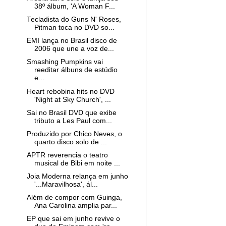
38º álbum, 'A Woman F...
Tecladista do Guns N' Roses,
Pitman toca no DVD so...
EMI lança no Brasil disco de
2006 que une a voz de...
Smashing Pumpkins vai
reeditar álbuns de estúdio
e...
Heart rebobina hits no DVD
'Night at Sky Church', ...
Sai no Brasil DVD que exibe
tributo a Les Paul com...
Produzido por Chico Neves, o
quarto disco solo de ...
APTR reverencia o teatro
musical de Bibi em noite ...
Joia Moderna relança em junho
'...Maravilhosa', ál...
Além de compor com Guinga,
Ana Carolina amplia par...
EP que sai em junho revive o