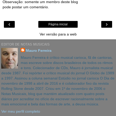
Observação: somente um membro deste blog
pode postar um comentário.
‹
›
Página inicial
Ver versão para a web
EDITOR DE NOTAS MUSICAIS
Mauro Ferreira
Mauro Ferreira é crítico musical carioca, fã de cantoras,
mas escreve sobre discos brasileiros de todos os ritmos
e tons. Colecionador de CDs, Mauro é jornalista musical
desde 1987. Foi repórter e crítico musical do jornal O Globo de 1989
a 1997. Assinou a coluna semanal Estúdio no jornal carioca O Dia de
novembro de 1998 a abril de 2016 e é colaborador fixo da revista
Rolling Stone desde 2007. Criou em 1º de novembro de 2006 o
Notas Musicais, blog que mantém atualizado com quatro posts
diários por acreditar no ofício de escrever racionalmente sobre a
mais emocional e bela das formas de arte, a deusa música.
Ver meu perfil completo