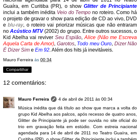
Guaíra, em Curitiba (PR), o show
Glitter de Principiante
inclui a também inédita
Veio do Tempo
no roteiro. Como há
o projeto de gravar o show para edição de CD ao vivo, DVD
e
blu-ray
, o roteiro vai priorizar músicas que não entraram
no
Acústico MTV
(2002) do grupo. Entre outros sucessos, o
Kid Abelha vai reviver
Seu Espião
,
Alice (Não me Escreva
Aquela Carta de Amor)
,
Garotos
,
Todo meu Ouro
,
Dizer Não
É Dizer Sim
e
Em 92
. Além dos hits já inevitáveis.
Mauro Ferreira
às
00:34
Compartilhar
12 comentários:
Mauro Ferreira
4 de abril de 2011 às 00:34
Música inédita que dá título ao show que marca a volta do
grupo Kid Abelha aos palcos, após recesso de quatro anos,
Glitter de Principiante já pode ser ouvida no site oficial do
trio em gravação feita em estúdio. Com estreia nacional
agendada para 14 de abril de 2011 no Teatro Guaíra, em
Curitiba (PR), o show Glitter de Principiante inclui a também